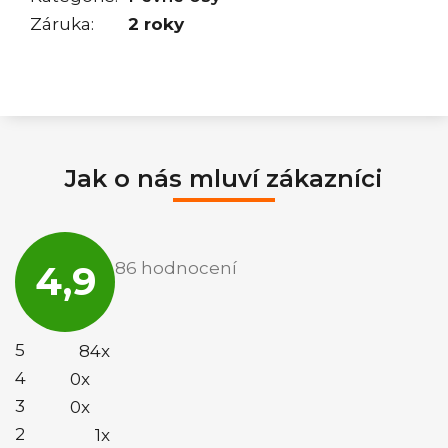
Záruka
:
2 roky
Jak o nás mluví zákazníci
Průměrné
hodnocení
4,9
86 hodnocení
obchodu
je
4,9
z
5
5
84x
hvězdiček.
4
0x
3
0x
2
1x