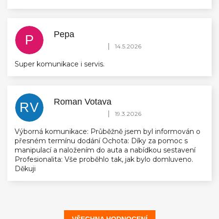
Pepa
P
Hodnocení obchodu je 5 z 5 hvězdiček.
|
14.5.2026
Super komunikace i servis.
Roman Votava
RV
Hodnocení obchodu je 5 z 5 hvězdiček.
|
19.3.2026
Výborná komunikace: Průběžně jsem byl informován o
přesném termínu dodání Ochota: Díky za pomoc s
manipulací a naložením do auta a nabídkou sestavení
Profesionalita: Vše proběhlo tak, jak bylo domluveno.
Děkuji
VŠECHNA HODNOCENÍ