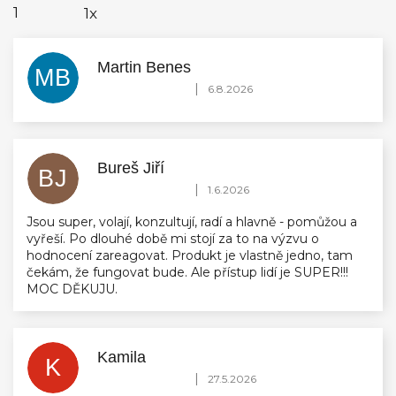
1
1x
Martin Benes
MB
Hodnocení obchodu je 5 z 5 hvězdiček.
|
6.8.2026
Bureš Jiří
BJ
Hodnocení obchodu je 5 z 5 hvězdiček.
|
1.6.2026
Jsou super, volají, konzultují, radí a hlavně - pomůžou a
vyřeší. Po dlouhé době mi stojí za to na výzvu o
hodnocení zareagovat. Produkt je vlastně jedno, tam
čekám, že fungovat bude. Ale přístup lidí je SUPER!!!
MOC DĚKUJU.
Kamila
K
Hodnocení obchodu je 5 z 5 hvězdiček.
|
27.5.2026