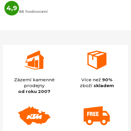
Průměrné
4,9
hodnocení
86 hodnocení
obchodu
je
4,9
z
5
hvězdiček.
Zázemí kamenné
Více než
90%
prodejny
zboží
skladem
od roku 2007