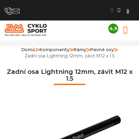
Přejít
na
obsah
4,9
N
Průměrné
K
hodnocení
obchodu
Domů
Komponenty
Rámy
Pevné osy
je
Zadní osa Lightning 12mm, závit M12 x 1.5
4,9
z
5
Zadní osa Lightning 12mm, závit M12 x
hvězdiček.
1.5