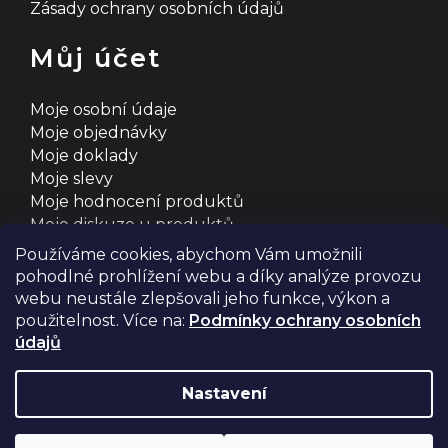
Zásady ochrany osobních údajů
Můj účet
Moje osobní údaje
Moje objednávky
Moje doklady
Moje slevy
Moje hodnocení produktů
Moje diskuze u produktů
Používáme cookies, abychom Vám umožnili
pohodlné prohlížení webu a díky analýze provozu
webu neustále zlepšovali jeho funkce, výkon a
použitelnost. Více na:
Podmínky ochrany osobních
údajů
Na systému
Shoptet
s ❤️ vyšperkovalo
Comerto
Nastavení
Copyright 2026
2MCyklosport
. Všechna práva