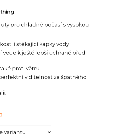
othing
nuty pro chladné počasí s vysokou
osti i stékající kapky vody.
í vede k ještě lepší ochraně před
aké proti větru.
perfektní viditelnost za špatného
ii.