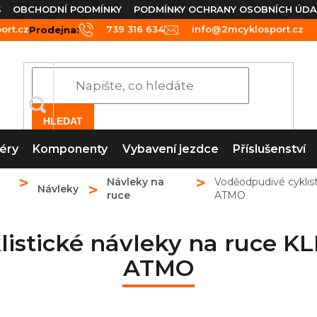
S
OBCHODNÍ PODMÍNKY
PODMÍNKY OCHRANY OSOBNÍCH ÚDA
rt.cz
739 316 634
info@2mcyklosport.cz
Prodejna:
HLEDAT
éry
Komponenty
Vybavení jezdce
Příslušenství
Návleky na
Voděodpudivé cyklis
Návleky
ruce
ATMO
listické návleky na ruce K
ATMO