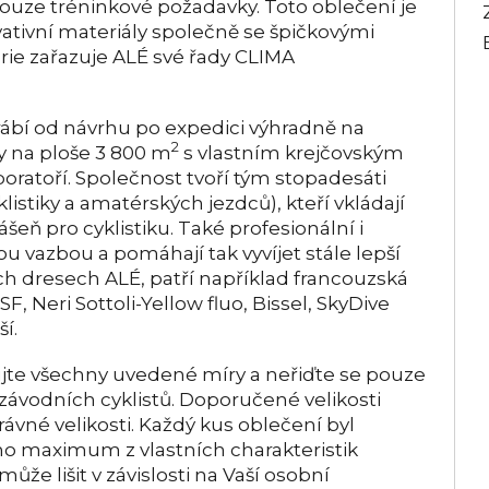
ouze tréninkové požadavky. Toto oblečení je
ativní materiály společně se špičkovými
rie zařazuje ALÉ své řady CLIMA
rábí od návrhu po expedici výhradně na
2
y na ploše 3 800 m
s vlastním krejčovským
atoří. Společnost tvoří tým stopadesáti
listiky a amatérských jezdců), kteří vkládají
šeň pro cyklistiku. Také profesionální i
u vazbou a pomáhají tak vyvíjet stále lepší
ých dresech ALÉ, patří například francouzská
, Neri Sottoli-Yellow fluo, Bissel, SkyDive
í.
jte všechny uvedené míry a neřiďte se pouze
 závodních cyklistů. Doporučené velikosti
ávné velikosti. Každý kus oblečení byl
áno maximum z vlastních charakteristik
ůže lišit v závislosti na Vaší osobní