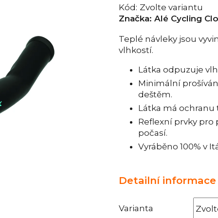
Kód:
Zvolte variantu
Značka:
Alé Cycling Cl
Teplé návleky jsou vyvi
vlhkostí.
Látka odpuzuje vlhk
Minimální prošíván
deštěm.
Látka má ochranu t
Reflexní prvky pro 
počasí.
Vyráběno 100% v Itál
Detailní informace
Varianta