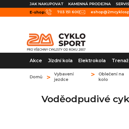
Přejít
JAK NAKUPOVAT
KAMENNÁ PRODEJNA
SERVI
na
703 151 600
eshop@2mcyklospo
E-shop:
obsah
Akce
Jízdní kola
Elektrokola
Trenaž
Vybavení
Oblečení na
Domů
jezdce
kolo
Voděodpudivé cyk