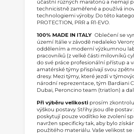
účastní různých maratonů a nemají p
technicistně zaměřené a používá inov
technologiemi výroby. Do této katego
PROTECTION, PRR a R1-EVO.
100% MADE IN ITALY
Oblečení se vy
území Itálie v závodě nedaleko Veron
oddělením a moderní výzkumnou labor
pracovníků (z velké části milovníků cyk
do své práce profesionální přístup a vá
amatérské týmy přispívají svou zpětno
dresy. Mezi týmy, které jezdí v týmov
národní reprezentace, tým Bardiani CSF
Dubai, Peroncino team (triatlon) a dalš
Při výběru velikosti
prosím zkontrolu
výškou postavy. Střihy jsou dle postav
poskytují pouze vodítko ke zvolení spr
navržen specificky tak, aby bylo získ
použitého materiálu. Vaše velikost se m