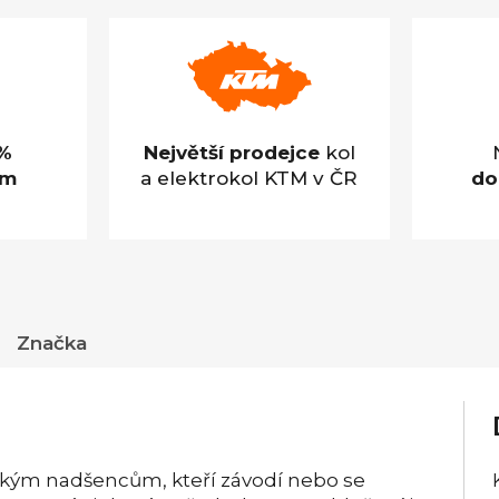
%
Největší prodejce
kol
em
a elektrokol KTM v ČR
do
Značka
kým nadšencům, kteří závodí nebo se