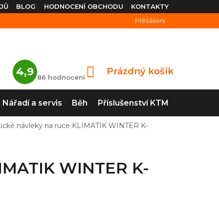
JŮ
BLOG
HODNOCENÍ OBCHODU
KONTAKTY
Přihlášení
Průměrné
4,9
Prázdný košík
NÁKUPNÍ
hodnocení
86 hodnocení
obchodu
KOŠÍK
je
4,9
Nářadí a servis
Běh
Příslušenství KTM
z
5
hvězdiček.
tické návleky na ruce KLIMATIK WINTER K-
LIMATIK WINTER K-