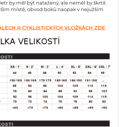
tr by měl být natažený, ale neměl by škrtit.
rším místě, obvod boků naopak v nejužším
LECH A CYKLISTICKÝCH VLOŽKÁCH ZDE