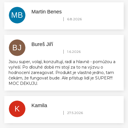
Martin Benes
MB
Hodnocení obchodu je 5 z 5 hvězdiček.
|
6.8.2026
Bureš Jiří
BJ
Hodnocení obchodu je 5 z 5 hvězdiček.
|
1.6.2026
Jsou super, volají, konzultují, radí a hlavně - pomůžou a
vyřeší. Po dlouhé době mi stojí za to na výzvu o
hodnocení zareagovat. Produkt je vlastně jedno, tam
čekám, že fungovat bude. Ale přístup lidí je SUPER!!!
MOC DĚKUJU.
Kamila
K
Hodnocení obchodu je 5 z 5 hvězdiček.
|
27.5.2026