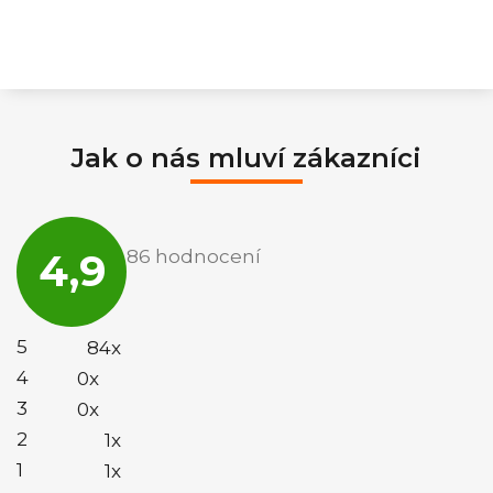
Jak o nás mluví zákazníci
Průměrné
hodnocení
4,9
86 hodnocení
obchodu
je
4,9
z
5
5
84x
hvězdiček.
4
0x
3
0x
2
1x
1
1x