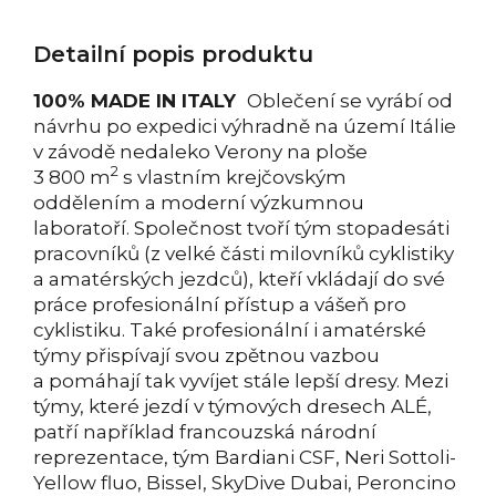
Detailní popis produktu
100% MADE IN ITALY
Oblečení se vyrábí od
návrhu po expedici výhradně na území Itálie
v závodě nedaleko Verony na ploše
2
3 800 m
s vlastním krejčovským
oddělením a moderní výzkumnou
laboratoří. Společnost tvoří tým stopadesáti
pracovníků (z velké části milovníků cyklistiky
a amatérských jezdců), kteří vkládají do své
práce profesionální přístup a vášeň pro
cyklistiku. Také profesionální i amatérské
týmy přispívají svou zpětnou vazbou
a pomáhají tak vyvíjet stále lepší dresy. Mezi
týmy, které jezdí v týmových dresech ALÉ,
patří například francouzská národní
reprezentace, tým Bardiani CSF, Neri Sottoli-
Yellow fluo, Bissel, SkyDive Dubai, Peroncino