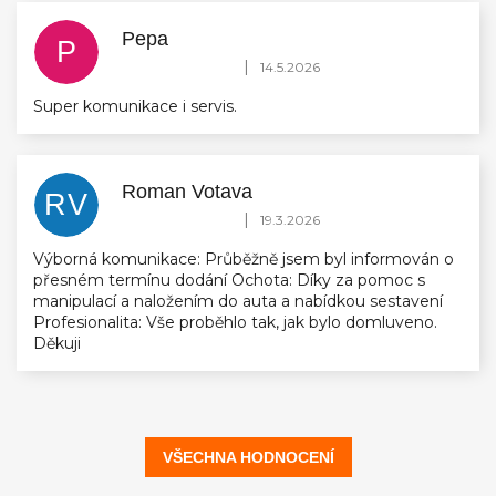
Pepa
P
Hodnocení obchodu je 5 z 5 hvězdiček.
|
14.5.2026
Super komunikace i servis.
Roman Votava
RV
Hodnocení obchodu je 5 z 5 hvězdiček.
|
19.3.2026
Výborná komunikace: Průběžně jsem byl informován o
přesném termínu dodání Ochota: Díky za pomoc s
manipulací a naložením do auta a nabídkou sestavení
Profesionalita: Vše proběhlo tak, jak bylo domluveno.
Děkuji
VŠECHNA HODNOCENÍ