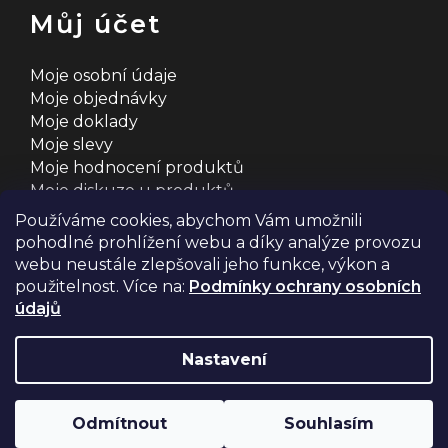
Můj účet
Moje osobní údaje
Moje objednávky
Moje doklady
Moje slevy
Moje hodnocení produktů
Moje diskuze u produktů
Používáme cookies, abychom Vám umožnili
pohodlné prohlížení webu a díky analýze provozu
webu neustále zlepšovali jeho funkce, výkon a
použitelnost. Více na:
Podmínky ochrany osobních
údajů
Na systému
Shoptet
s ❤️ vyšperkovalo
Comerto
Nastavení
Copyright 2026
2MCyklosport
. Všechna práva
Odmítnout
Souhlasím
vyhrazena.
Upravit nastavení cookies