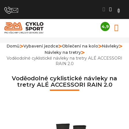
Přejít
na
obsah
4,9
N
Průměrné
K
hodnocení
obchodu
Domů
Vybavení jezdce
Oblečení na kolo
Návleky
je
Návleky na tretry
4,9
z
Voděodolné cyklistické návleky na tretry ALÉ ACCESSORI
5
RAIN 2.0
hvězdiček.
Voděodolné cyklistické návleky na
tretry ALÉ ACCESSORI RAIN 2.0