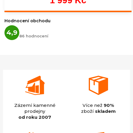
1 999 Kč
Měrná
cena:
Hodnocení obchodu
Průměrné
4,9
hodnocení
86 hodnocení
obchodu
je
4,9
z
5
hvězdiček.
Zázemí kamenné
Více než
90%
prodejny
zboží
skladem
od roku 2007