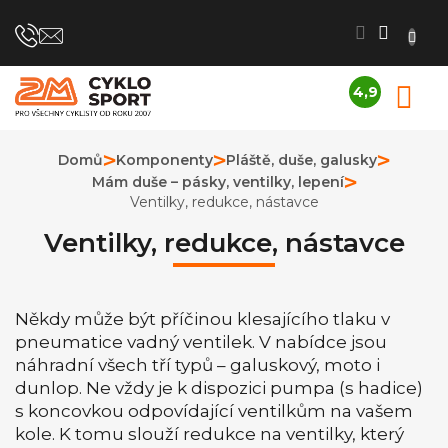
Přejít
na
obsah
4,9
N
Průměrné
K
hodnocení
obchodu
Domů
Komponenty
Pláště, duše, galusky
je
Mám duše – pásky, ventilky, lepení
4,9
z
Ventilky, redukce, nástavce
5
hvězdiček.
Ventilky, redukce, nástavce
Někdy může být příčinou klesajícího tlaku v
pneumatice vadný ventilek. V nabídce jsou
náhradní všech tří typů – galuskový, moto i
dunlop. Ne vždy je k dispozici pumpa (s hadice)
s koncovkou odpovídající ventilkům na vašem
kole. K tomu slouží redukce na ventilky, který