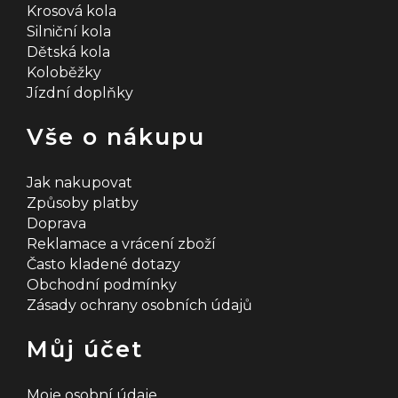
ý
Krosová kola
Silniční kola
p
Dětská kola
i
Koloběžky
Jízdní doplňky
s
u
Vše o nákupu
Jak nakupovat
Způsoby platby
Doprava
Reklamace a vrácení zboží
Často kladené dotazy
Obchodní podmínky
Zásady ochrany osobních údajů
Můj účet
Moje osobní údaje