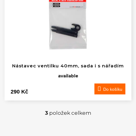
Nástavec ventilku 40mm, sada i s nářadím
available
Do košíku
290 Kč
3
položek celkem
O
v
Z