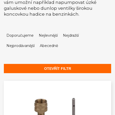
vám umožní například napumpovat úzké
galuskové nebo dunlop ventilky širokou
koncovkou hadice na benzinkách.
Ř
a
Doporučujeme
Nejlevnější
Nejdražší
z
Nejprodávanější
Abecedně
e
n
í
p
OTEVŘÍT FILTR
r
V
o
ý
d
p
u
i
k
s
t
p