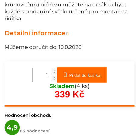
kruhovitému průřezu můžete na držák uchytit
každé standardní světlo určené pro montáž na
řidítka.
Detailní informace
Můžeme doručit do:
10.8.2026
Přidat do košíku
Skladem
(4 ks)
339 Kč
Měrná
cena:
Hodnocení obchodu
Průměrné
4,9
hodnocení
86 hodnocení
obchodu