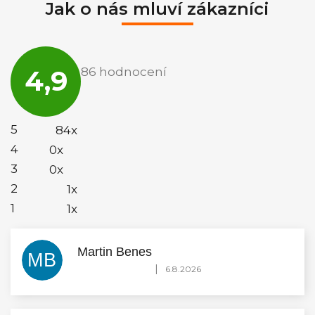
Jak o nás mluví zákazníci
Průměrné
hodnocení
4,9
86 hodnocení
obchodu
je
4,9
z
5
5
84x
hvězdiček.
4
0x
3
0x
2
1x
1
1x
Martin Benes
MB
Hodnocení obchodu je 5 z 5 hvězdiček.
|
6.8.2026