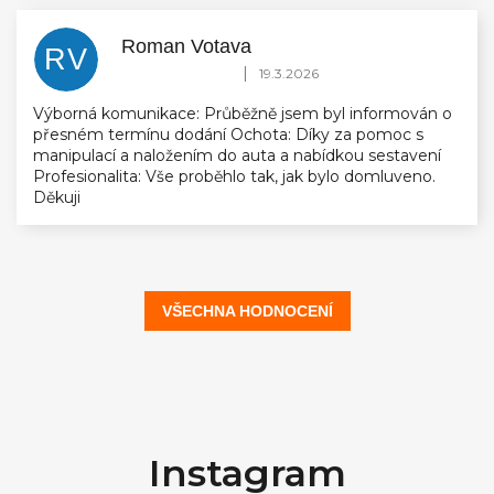
Roman Votava
RV
Hodnocení obchodu je 5 z 5 hvězdiček.
|
19.3.2026
Výborná komunikace: Průběžně jsem byl informován o
přesném termínu dodání Ochota: Díky za pomoc s
manipulací a naložením do auta a nabídkou sestavení
Profesionalita: Vše proběhlo tak, jak bylo domluveno.
Děkuji
VŠECHNA HODNOCENÍ
Z
á
Instagram
p