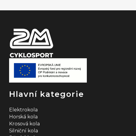
a
t
í
Hlavní kategorie
Elektrokola
Horská kola
Krosová kola
Silniční kola