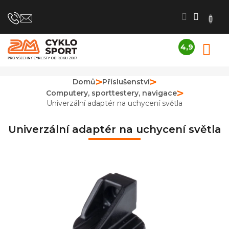
Přejít
na
obsah
4,9
N
Průměrné
K
hodnocení
obchodu
Domů
Příslušenství
je
Computery, sporttestery, navigace
4,9
z
Univerzální adaptér na uchycení světla
5
hvězdiček.
Univerzální adaptér na uchycení světla