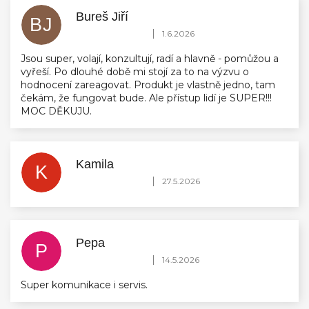
Bureš Jiří
BJ
Hodnocení obchodu je 5 z 5 hvězdiček.
|
1.6.2026
Jsou super, volají, konzultují, radí a hlavně - pomůžou a
vyřeší. Po dlouhé době mi stojí za to na výzvu o
hodnocení zareagovat. Produkt je vlastně jedno, tam
čekám, že fungovat bude. Ale přístup lidí je SUPER!!!
MOC DĚKUJU.
Kamila
K
Hodnocení obchodu je 5 z 5 hvězdiček.
|
27.5.2026
Pepa
P
Hodnocení obchodu je 5 z 5 hvězdiček.
|
14.5.2026
Super komunikace i servis.