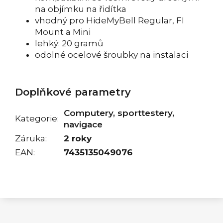
na objímku na řidítka
vhodný pro HideMyBell Regular, FI
Mount a Mini
lehký: 20 gramů
odolné ocelové šroubky na instalaci
Doplňkové parametry
Computery, sporttestery,
Kategorie
:
navigace
Záruka
:
2 roky
EAN
:
7435135049076