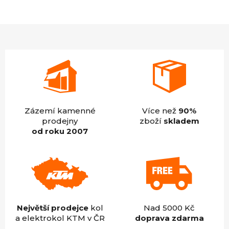
je
4,9
z
5
hvězdiček.
Zázemí kamenné
Více než
90%
prodejny
zboží
skladem
od roku 2007
Největší prodejce
kol
Nad 5000 Kč
a elektrokol KTM v ČR
doprava zdarma