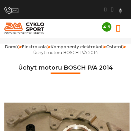
Přejít
na
obsah
4,9
N
Průměrné
K
hodnocení
obchodu
Domů
Elektrokola
Komponenty elektrokol
Ostatní
je
Úchyt motoru BOSCH P/A 2014
4,9
z
5
Úchyt motoru BOSCH P/A 2014
hvězdiček.