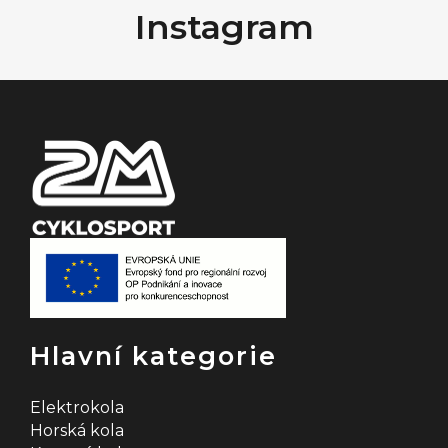
Instagram
p
a
t
í
Hlavní kategorie
Elektrokola
Horská kola