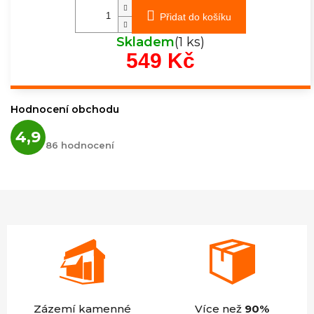
Přidat do košíku
Skladem
(1 ks)
549 Kč
Měrná
cena:
Hodnocení obchodu
Průměrné
4,9
hodnocení
86 hodnocení
obchodu
je
4,9
z
5
hvězdiček.
Zázemí kamenné
Více než
90%