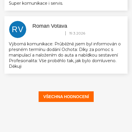
Super komunikace i servis.
Roman Votava
RV
Hodnocení obchodu je 5 z 5 hvězdiček.
|
19.3.2026
Výborná komunikace: Průběžně jsem byl informován o
přesném termínu dodání Ochota: Díky za pomoc s
manipulací a naložením do auta a nabídkou sestavení
Profesionalita: Vše proběhlo tak, jak bylo domluveno.
Děkuji
VŠECHNA HODNOCENÍ
Z
á