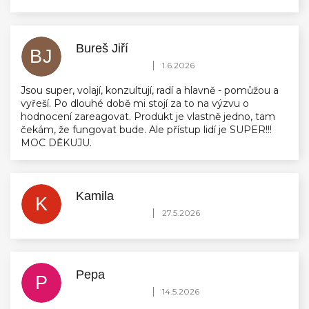
Bureš Jiří
BJ
Hodnocení obchodu je 5 z 5 hvězdiček.
|
1.6.2026
Jsou super, volají, konzultují, radí a hlavně - pomůžou a
vyřeší. Po dlouhé době mi stojí za to na výzvu o
hodnocení zareagovat. Produkt je vlastně jedno, tam
čekám, že fungovat bude. Ale přístup lidí je SUPER!!!
MOC DĚKUJU.
Kamila
K
Hodnocení obchodu je 5 z 5 hvězdiček.
|
27.5.2026
Pepa
P
Hodnocení obchodu je 5 z 5 hvězdiček.
|
14.5.2026