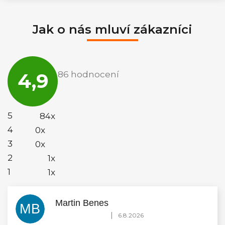
Jak o nás mluví zákazníci
Průměrné
hodnocení
4,9
86 hodnocení
obchodu
je
4,9
z
5
5
84x
hvězdiček.
4
0x
3
0x
2
1x
1
1x
Martin Benes
MB
Hodnocení obchodu je 5 z 5 hvězdiček.
|
6.8.2026