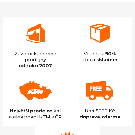
z
5
hvězdiček.
Zázemí kamenné
Více než
90%
prodejny
zboží
skladem
od roku 2007
Největší prodejce
kol
Nad 5000 Kč
a elektrokol KTM v ČR
doprava zdarma