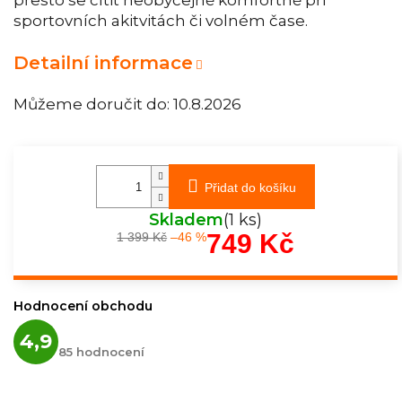
sportovních akitvitách či volném čase.
Detailní informace
Můžeme doručit do:
10.8.2026
Přidat do košíku
Skladem
(1 ks)
749 Kč
1 399 Kč
–46 %
Měrná
cena:
Hodnocení obchodu
Průměrné
4,9
hodnocení
85 hodnocení
obchodu
je
4,9