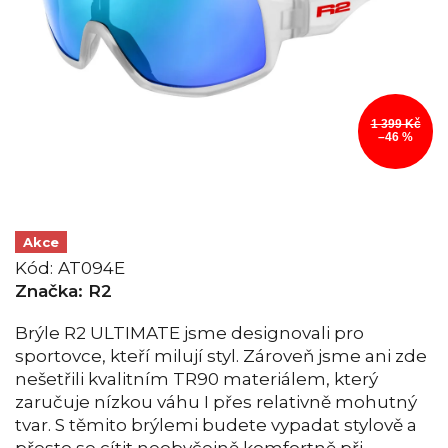
1 399 Kč
–46 %
Akce
Kód:
AT094E
Značka:
R2
Brýle R2 ULTIMATE jsme designovali pro
sportovce, kteří milují styl. Zároveň jsme ani zde
nešetřili kvalitním TR90 materiálem, který
zaručuje nízkou váhu I přes relativně mohutný
tvar. S těmito brýlemi budete vypadat stylově a
přesto se cítit neobyčejně komfortně při