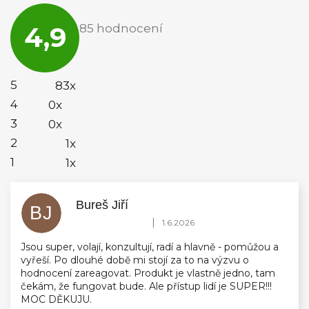
Průměrné
hodnocení
4,9
85 hodnocení
obchodu
je
4,9
z
5
5
83x
hvězdiček.
4
0x
3
0x
2
1x
1
1x
Bureš Jiří
BJ
Hodnocení obchodu je 5 z 5 hvězdiček.
|
1.6.2026
Jsou super, volají, konzultují, radí a hlavně - pomůžou a
vyřeší. Po dlouhé době mi stojí za to na výzvu o
hodnocení zareagovat. Produkt je vlastně jedno, tam
čekám, že fungovat bude. Ale přístup lidí je SUPER!!!
MOC DĚKUJU.