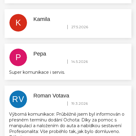
Kamila
K
Hodnocení obchodu je 5 z 5 hvězdiček.
|
27.5.2026
Pepa
P
Hodnocení obchodu je 5 z 5 hvězdiček.
|
14.5.2026
Super komunikace i servis.
Roman Votava
RV
Hodnocení obchodu je 5 z 5 hvězdiček.
|
19.3.2026
Výborná komunikace: Průběžně jsem byl informován o
přesném termínu dodání Ochota: Díky za pomoc s
manipulací a naložením do auta a nabídkou sestavení
Profesionalita: Vše proběhlo tak, jak bylo domluveno.