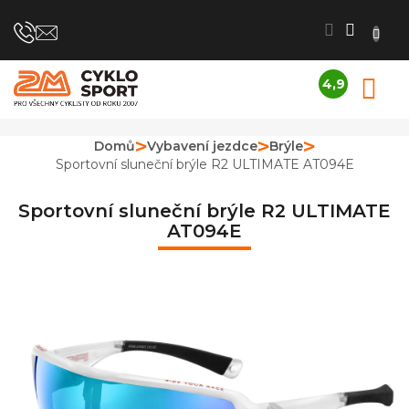
Přejít
na
obsah
4,9
N
Průměrné
K
hodnocení
obchodu
Domů
Vybavení jezdce
Brýle
je
Sportovní sluneční brýle R2 ULTIMATE AT094E
4,9
z
5
Sportovní sluneční brýle R2 ULTIMATE
hvězdiček.
AT094E