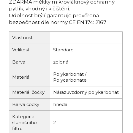
ZDARMA měkký mikrovláknový ochranný
pytlík, vhodný i k čištění.
Odolnost brýlí garantuje prověřená
bezpečnost dle normy CE EN 174: 2167
Vlastnosti
Velikost
Standard
Barva
zelená
Polykarbonát /
Materiál
Polycarbonate
Materiál čočky
Nárazuvzdorný polykarbonát
Barva čočky
hnědá
Kategorie
slunečního
2
filtru