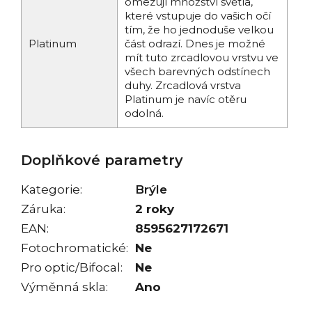
omezují množství světla,
které vstupuje do vašich očí
tím, že ho jednoduše velkou
Platinum
část odrazí. Dnes je možné
mít tuto zrcadlovou vrstvu ve
všech barevných odstínech
duhy. Zrcadlová vrstva
Platinum je navíc otěru
odolná.
Doplňkové parametry
Kategorie
:
Brýle
Záruka
:
2 roky
EAN
:
8595627172671
Fotochromatické
:
Ne
Pro optic/Bifocal
:
Ne
Výměnná skla
:
Ano