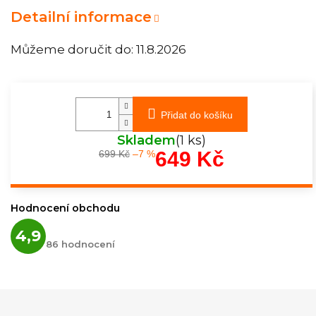
Detailní informace
Můžeme doručit do:
11.8.2026
Přidat do košíku
Skladem
(1 ks)
649 Kč
699 Kč
–7 %
Měrná
cena:
Hodnocení obchodu
Průměrné
4,9
hodnocení
86 hodnocení
obchodu
je
4,9
z
5
hvězdiček.