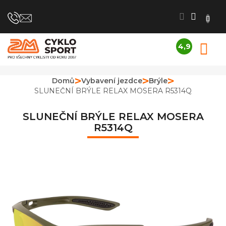
Přejít
na
obsah
4,9
N
Průměrné
K
hodnocení
obchodu
Domů
Vybavení jezdce
Brýle
je
SLUNEČNÍ BRÝLE RELAX MOSERA R5314Q
4,9
z
5
SLUNEČNÍ BRÝLE RELAX MOSERA
hvězdiček.
R5314Q