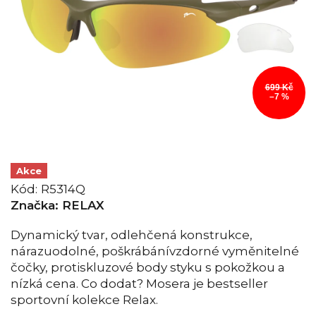
699 Kč
–7 %
Akce
Kód:
R5314Q
Značka:
RELAX
Dynamický tvar, odlehčená konstrukce,
nárazuodolné, poškrábánívzdorné vyměnitelné
čočky, protiskluzové body styku s pokožkou a
nízká cena. Co dodat? Mosera je bestseller
sportovní kolekce Relax.