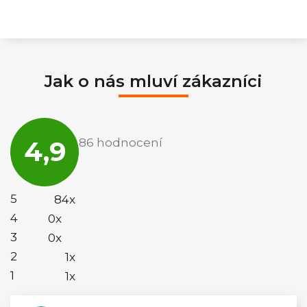
Jak o nás mluví zákazníci
Průměrné
hodnocení
4,9
86 hodnocení
obchodu
je
4,9
z
5
5
84x
hvězdiček.
4
0x
3
0x
2
1x
1
1x