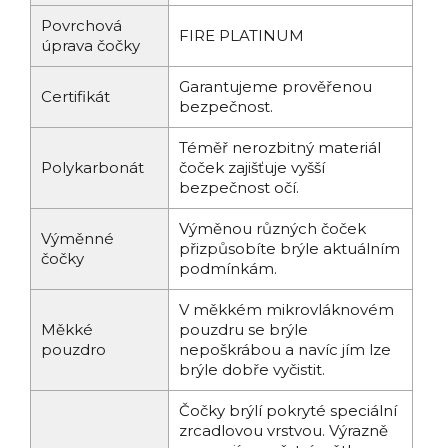
Povrchová
FIRE PLATINUM
úprava čočky
Garantujeme prověřenou
Certifikát
bezpečnost.
Téměř nerozbitný materiál
Polykarbonát
čoček zajišťuje vyšší
bezpečnost očí.
Výměnou různých čoček
Výměnné
přizpůsobíte brýle aktuálním
čočky
podmínkám.
V měkkém mikrovláknovém
Měkké
pouzdru se brýle
pouzdro
nepoškrábou a navíc jím lze
brýle dobře vyčistit.
Čočky brýlí pokryté speciální
zrcadlovou vrstvou. Výrazně