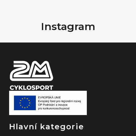
Z
á
Instagram
p
a
t
í
Hlavní kategorie