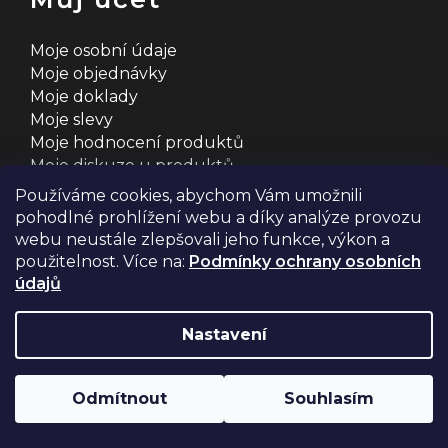
Moje osobní údaje
Moje objednávky
Moje doklady
Moje slevy
Moje hodnocení produktů
Moje diskuze u produktů
Používáme cookies, abychom Vám umožnili
pohodlné prohlížení webu a díky analýze provozu
webu neustále zlepšovali jeho funkce, výkon a
použitelnost. Více na:
Podmínky ochrany osobních
údajů
Na systému
Shoptet
s ❤️ vyšperkovalo
Comerto
Nastavení
Copyright 2026
2MCyklosport
. Všechna práva
Odmítnout
Souhlasím
vyhrazena.
Upravit nastavení cookies