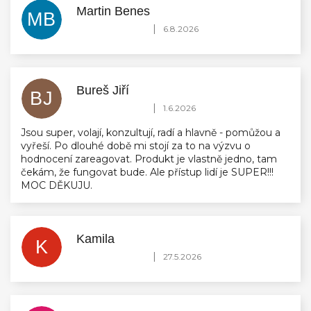
Martin Benes
MB
Hodnocení obchodu je 5 z 5 hvězdiček.
|
6.8.2026
Bureš Jiří
BJ
Hodnocení obchodu je 5 z 5 hvězdiček.
|
1.6.2026
Jsou super, volají, konzultují, radí a hlavně - pomůžou a
vyřeší. Po dlouhé době mi stojí za to na výzvu o
hodnocení zareagovat. Produkt je vlastně jedno, tam
čekám, že fungovat bude. Ale přístup lidí je SUPER!!!
MOC DĚKUJU.
Kamila
K
Hodnocení obchodu je 5 z 5 hvězdiček.
|
27.5.2026