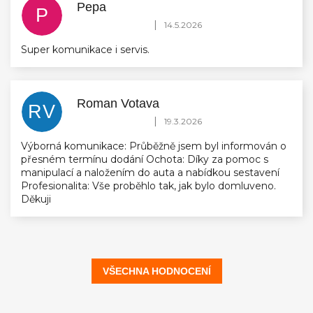
Pepa
P
Hodnocení obchodu je 5 z 5 hvězdiček.
|
14.5.2026
Super komunikace i servis.
Roman Votava
RV
Hodnocení obchodu je 5 z 5 hvězdiček.
|
19.3.2026
Výborná komunikace: Průběžně jsem byl informován o
přesném termínu dodání Ochota: Díky za pomoc s
manipulací a naložením do auta a nabídkou sestavení
Profesionalita: Vše proběhlo tak, jak bylo domluveno.
Děkuji
VŠECHNA HODNOCENÍ