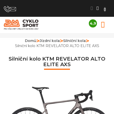
Přejít
na
obsah
4,9
N
Průměrné
K
hodnocení
obchodu
Domů
Jízdní kola
Silniční kola
je
Silniční kolo KTM REVELATOR ALTO ELITE AXS
4,9
z
5
Silniční kolo KTM REVELATOR ALTO
hvězdiček.
ELITE AXS