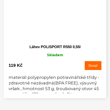
Láhev POLISPORT R550 0,55l
Skladem
119 Kč
Detail
materiál polypropylen potravinářské třídy -
zdravotně nezávadná(BPA FREE), výsuvný
vršek , hmotnost 53 g, šroubovaný otvor 45
mm, výška 175mm, průměr 74mm pro
všechny standartní...
Z