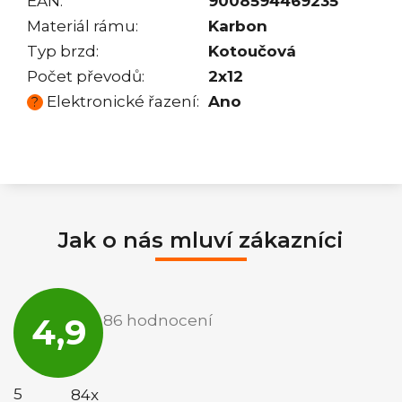
EAN
:
9008594469235
Materiál rámu
:
Karbon
Typ brzd
:
Kotoučová
Počet převodů
:
2x12
Elektronické řazení
:
Ano
?
Jak o nás mluví zákazníci
Průměrné
hodnocení
4,9
86 hodnocení
obchodu
je
4,9
z
5
5
84x
hvězdiček.