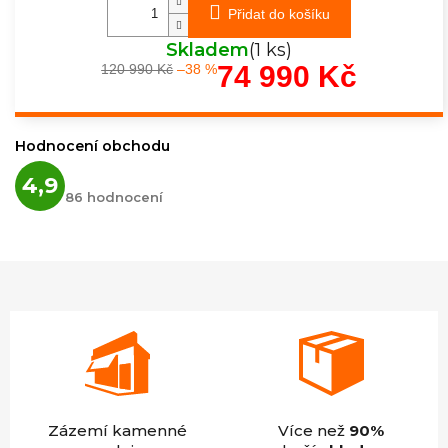
Přidat do košíku
Skladem
(1 ks)
74 990 Kč
120 990 Kč
–38 %
Měrná
cena:
Hodnocení obchodu
Průměrné
4,9
hodnocení
86 hodnocení
obchodu
je
4,9
z
5
hvězdiček.
Zázemí kamenné
Více než
90%