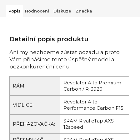
Popis
Hodnocení
Diskuze
Značka
Detailní popis produktu
Ani my nechceme zůstat pozadu a proto
Vám přinášíme tento úspěšný model a
bezkonkurenční cenu.
Revelator Alto Premium
RÁM:
Carbon / R-3920
Revelator Alto
VIDLICE:
Performance Carbon F15
SRAM Rival eTap AXS
PŘEHAZOVAČKA:
12speed
PŘESMYKAČ:
SRAM Rival eTap AXS