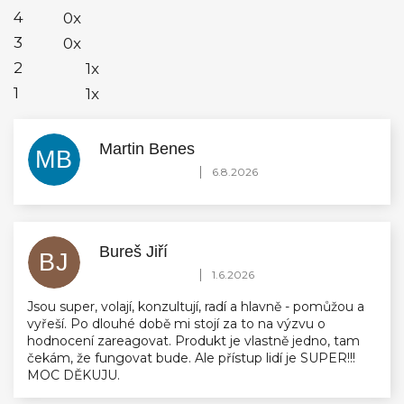
4
0x
3
0x
2
1x
1
1x
Martin Benes
MB
Hodnocení obchodu je 5 z 5 hvězdiček.
|
6.8.2026
Bureš Jiří
BJ
Hodnocení obchodu je 5 z 5 hvězdiček.
|
1.6.2026
Jsou super, volají, konzultují, radí a hlavně - pomůžou a
vyřeší. Po dlouhé době mi stojí za to na výzvu o
hodnocení zareagovat. Produkt je vlastně jedno, tam
čekám, že fungovat bude. Ale přístup lidí je SUPER!!!
MOC DĚKUJU.