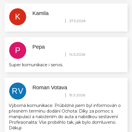
Kamila
K
Hodnocení obchodu je 5 z 5 hvězdiček.
|
27.5.2026
Pepa
P
Hodnocení obchodu je 5 z 5 hvězdiček.
|
14.5.2026
Super komunikace i servis.
Roman Votava
RV
Hodnocení obchodu je 5 z 5 hvězdiček.
|
19.3.2026
Výborná komunikace: Průběžně jsem byl informován o
přesném termínu dodání Ochota: Díky za pomoc s
manipulací a naložením do auta a nabídkou sestavení
Profesionalita: Vše proběhlo tak, jak bylo domluveno.
Děkuji