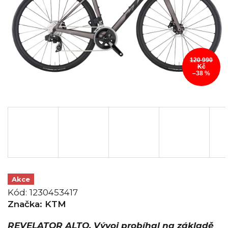
120 990
Kč
–38 %
Akce
Kód:
1230453417
Značka:
KTM
REVELATOR ALTO. Vývoj probíhal na základě