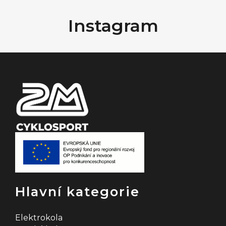
á
Instagram
p
a
t
í
Hlavní kategorie
Elektrokola