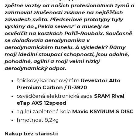
zpětné vazby od našich profesionálních týmů a
zahrnoval zkušenosti získané na nejtěžších
závodech světa. Předsériové prototypy byly
vyslány do „Pekla severu“ a musely se
osvědčit na kostkách Paříž-Roubaix. Současně
se dolaďovala aerodynamika v
aerodynamickém tunelu. A výsledek? Rámy
mají ideální stoupací schopnosti, jsou odolné,
pohodlné, agilní a mají velmi nízký
aerodynamický odpor.
špičkový karbonový rám
Revelator Alto
Premium Carbon / R-3920
osvědčená elektronická sada
SRAM Rival
eTap AXS 12speed
agilní zapletená kola
Mavic KSYRIUM S DISC
hmotnost 8,2kg
Nákup bez starostí: