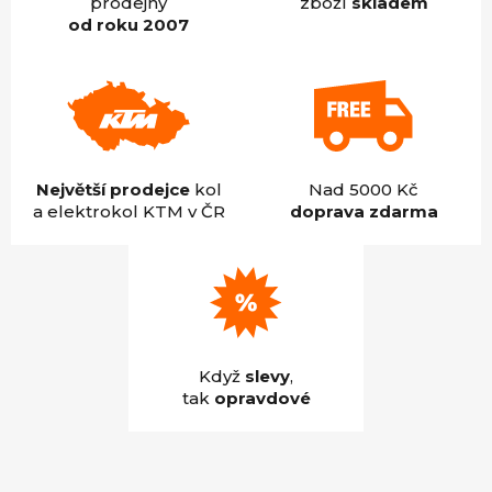
prodejny
zboží
skladem
od roku 2007
Největší prodejce
kol
Nad 5000 Kč
a elektrokol KTM v ČR
doprava zdarma
Když
slevy
,
tak
opravdové