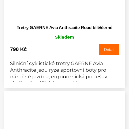
Tretry GAERNE Avia Anthracite Road bílé/černé
Skladem
790 Kč
Detail
Silniční cyklistické tretry GAERNE Avia
Anthracite jsou ryze sportovní boty pro
náročné jezdce, ergonomická podešev
skvěle přenáší tlak na pedál.