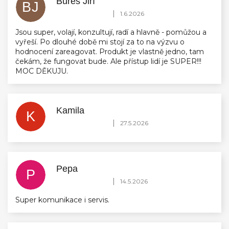
Bureš Jiří
BJ
Hodnocení obchodu je 5 z 5 hvězdiček.
|
1.6.2026
Jsou super, volají, konzultují, radí a hlavně - pomůžou a
vyřeší. Po dlouhé době mi stojí za to na výzvu o
hodnocení zareagovat. Produkt je vlastně jedno, tam
čekám, že fungovat bude. Ale přístup lidí je SUPER!!!
MOC DĚKUJU.
Kamila
K
Hodnocení obchodu je 5 z 5 hvězdiček.
|
27.5.2026
Pepa
P
Hodnocení obchodu je 5 z 5 hvězdiček.
|
14.5.2026
Super komunikace i servis.