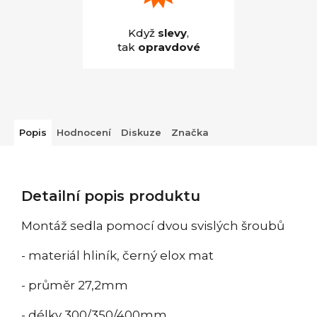
Když
slevy
,
tak
opravdové
Popis
Hodnocení
Diskuze
Značka
Detailní popis produktu
Montáž sedla pomocí dvou svislých šroubů
- materiál hliník, černý elox mat
- průměr 27,2mm
- délky 300/350/400mm