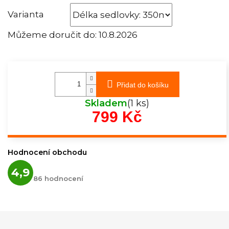
Varianta
Můžeme doručit do:
10.8.2026
Přidat do košíku
Skladem
(1 ks)
799 Kč
Měrná
cena:
Hodnocení obchodu
Průměrné
4,9
hodnocení
86 hodnocení
obchodu
je
4,9
z
5
hvězdiček.