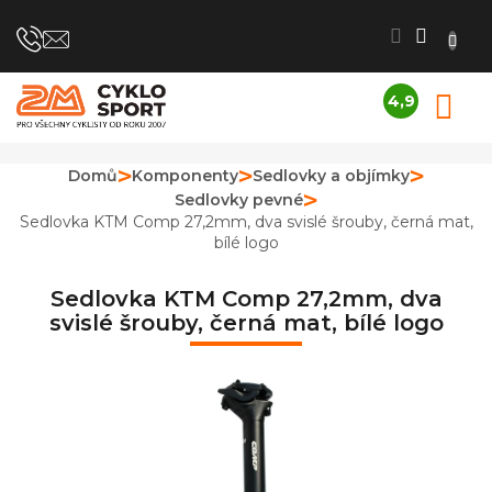
Přejít
na
obsah
4,9
N
Průměrné
K
hodnocení
obchodu
Domů
Komponenty
Sedlovky a objímky
je
Sedlovky pevné
4,9
z
Sedlovka KTM Comp 27,2mm, dva svislé šrouby, černá mat,
5
bílé logo
hvězdiček.
Sedlovka KTM Comp 27,2mm, dva
svislé šrouby, černá mat, bílé logo