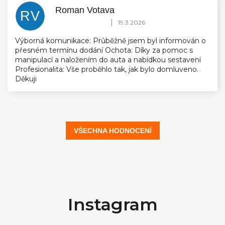
Roman Votava
RV
Hodnocení obchodu je 5 z 5 hvězdiček.
|
19.3.2026
Výborná komunikace: Průběžně jsem byl informován o
přesném termínu dodání Ochota: Díky za pomoc s
manipulací a naložením do auta a nabídkou sestavení
Profesionalita: Vše proběhlo tak, jak bylo domluveno.
Děkuji
VŠECHNA HODNOCENÍ
Z
á
Instagram
p
a