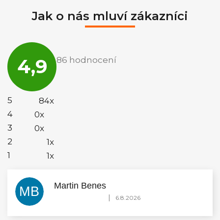
Jak o nás mluví zákazníci
Průměrné
hodnocení
4,9
86 hodnocení
obchodu
je
4,9
z
5
5
84x
hvězdiček.
4
0x
3
0x
2
1x
1
1x
Martin Benes
MB
Hodnocení obchodu je 5 z 5 hvězdiček.
|
6.8.2026