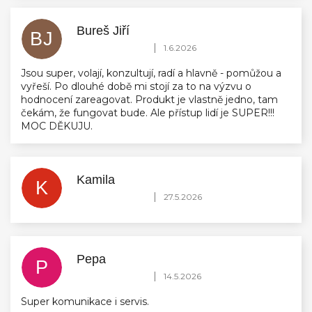
Bureš Jiří
BJ
Hodnocení obchodu je 5 z 5 hvězdiček.
|
1.6.2026
Jsou super, volají, konzultují, radí a hlavně - pomůžou a
vyřeší. Po dlouhé době mi stojí za to na výzvu o
hodnocení zareagovat. Produkt je vlastně jedno, tam
čekám, že fungovat bude. Ale přístup lidí je SUPER!!!
MOC DĚKUJU.
Kamila
K
Hodnocení obchodu je 5 z 5 hvězdiček.
|
27.5.2026
Pepa
P
Hodnocení obchodu je 5 z 5 hvězdiček.
|
14.5.2026
Super komunikace i servis.