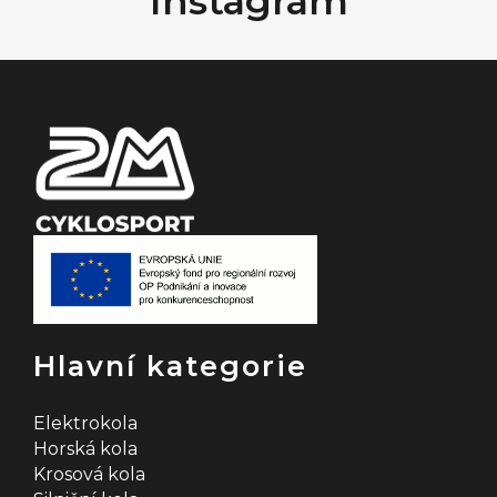
Instagram
a
t
í
Hlavní kategorie
Elektrokola
Horská kola
Krosová kola