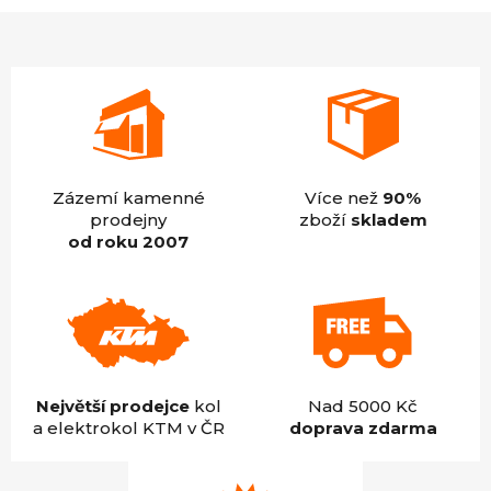
z
5
hvězdiček.
Zázemí kamenné
Více než
90%
prodejny
zboží
skladem
od roku 2007
Největší prodejce
kol
Nad 5000 Kč
a elektrokol KTM v ČR
doprava zdarma