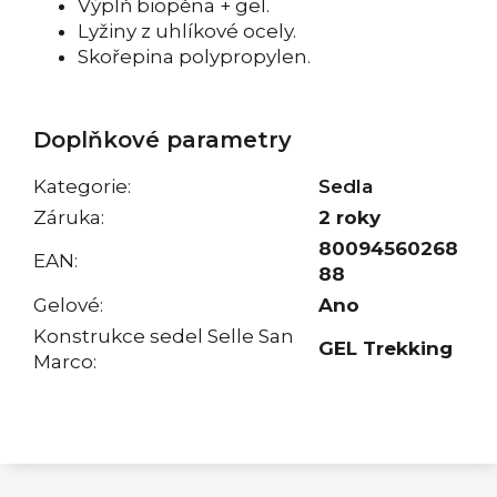
Výplň biopěna + gel.
Lyžiny z uhlíkové ocely.
Skořepina polypropylen.
Doplňkové parametry
Kategorie
:
Sedla
Záruka
:
2 roky
80094560268
EAN
:
88
Gelové
:
Ano
Konstrukce sedel Selle San
GEL Trekking
Marco
: