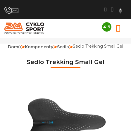
Přejít
na
obsah
4,9
N
Průměrné
K
hodnocení
obchodu
Sedlo Trekking Small Gel
Domů
Komponenty
Sedla
je
4,9
z
Sedlo Trekking Small Gel
5
hvězdiček.