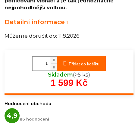
pohlcování vibrací a je tak jednoznačně
nejpohodlnější volbou.
Detailní informace
Můžeme doručit do:
11.8.2026
Přidat do košíku
Skladem
(>5 ks)
1 599 Kč
Měrná
cena:
Hodnocení obchodu
Průměrné
4,9
hodnocení
86 hodnocení
obchodu
je
4,9