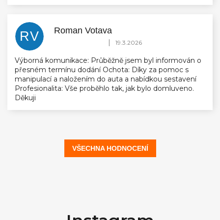
Roman Votava
RV
Hodnocení obchodu je 5 z 5 hvězdiček.
|
19.3.2026
Výborná komunikace: Průběžně jsem byl informován o
přesném termínu dodání Ochota: Díky za pomoc s
manipulací a naložením do auta a nabídkou sestavení
Profesionalita: Vše proběhlo tak, jak bylo domluveno.
Děkuji
VŠECHNA HODNOCENÍ
Z
á
p