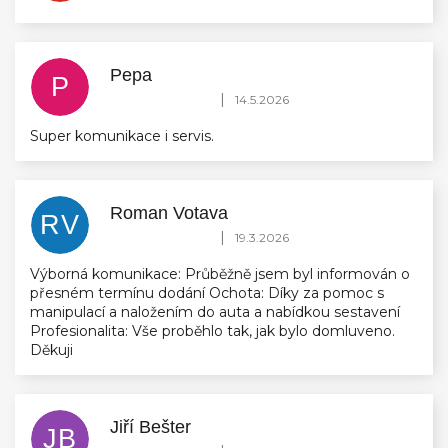
Pepa
P
Hodnocení obchodu je 5 z 5 hvězdiček.
|
14.5.2026
Super komunikace i servis.
Roman Votava
RV
Hodnocení obchodu je 5 z 5 hvězdiček.
|
19.3.2026
Výborná komunikace: Průběžně jsem byl informován o
přesném termínu dodání Ochota: Díky za pomoc s
manipulací a naložením do auta a nabídkou sestavení
Profesionalita: Vše proběhlo tak, jak bylo domluveno.
Děkuji
Jiří Bešter
JB