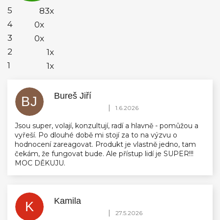
5
5
83x
hvězdiček.
4
0x
3
0x
2
1x
1
1x
Bureš Jiří
BJ
Hodnocení obchodu je 5 z 5 hvězdiček.
|
1.6.2026
Jsou super, volají, konzultují, radí a hlavně - pomůžou a
vyřeší. Po dlouhé době mi stojí za to na výzvu o
hodnocení zareagovat. Produkt je vlastně jedno, tam
čekám, že fungovat bude. Ale přístup lidí je SUPER!!!
MOC DĚKUJU.
Kamila
K
Hodnocení obchodu je 5 z 5 hvězdiček.
|
27.5.2026