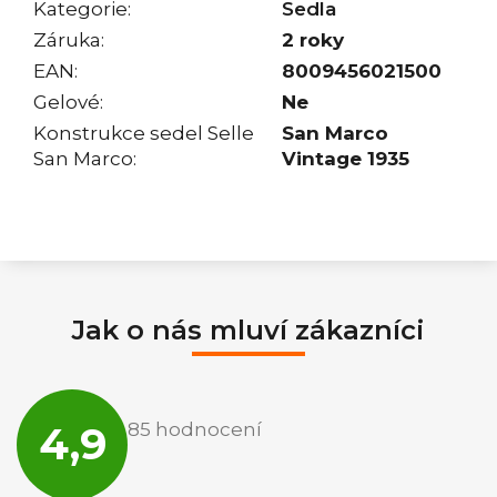
Kategorie
:
Sedla
Záruka
:
2 roky
EAN
:
8009456021500
Gelové
:
Ne
Konstrukce sedel Selle
San Marco
San Marco
:
Vintage 1935
Jak o nás mluví zákazníci
Průměrné
hodnocení
4,9
85 hodnocení
obchodu
je
4,9
z