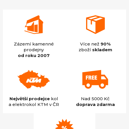
hvězdiček.
Zázemí kamenné
Více než
90%
prodejny
zboží
skladem
od roku 2007
Největší prodejce
kol
Nad 5000 Kč
a elektrokol KTM v ČR
doprava zdarma