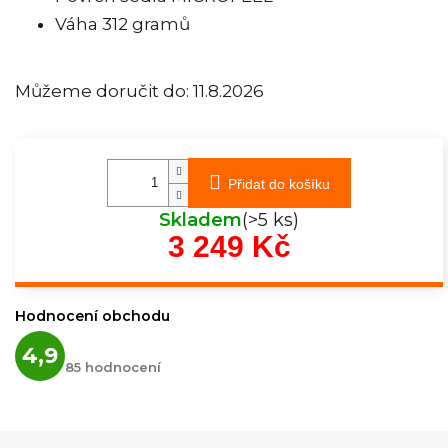
Váha 312 gramů
Můžeme doručit do:
11.8.2026
Přidat do košíku
Skladem
(>5 ks)
3 249 Kč
Měrná
cena:
Hodnocení obchodu
Průměrné
4,9
hodnocení
85 hodnocení
obchodu
je
4,9
z
5