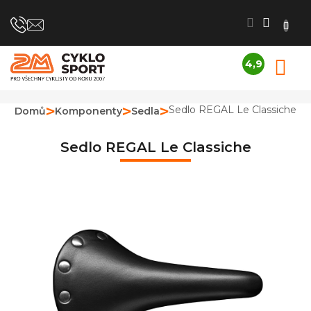
Přejít
na
obsah
4,9
N
Průměrné
K
hodnocení
obchodu
Sedlo REGAL Le Classiche
Domů
Komponenty
Sedla
je
4,9
z
Sedlo REGAL Le Classiche
5
hvězdiček.