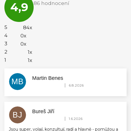
4,9
86 hodnocení
obchodu
je
4,9
z
5
5
84x
hvězdiček.
4
0x
3
0x
2
1x
1
1x
Martin Benes
MB
Hodnocení obchodu je 5 z 5 hvězdiček.
|
6.8.2026
Bureš Jiří
BJ
Hodnocení obchodu je 5 z 5 hvězdiček.
|
1.6.2026
Jsou super, volají, konzultují, radí a hlavně - pomůžou a