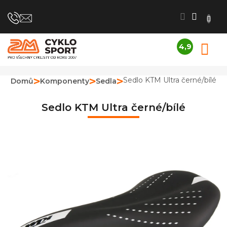
Přejít
na
obsah
4,9
N
Průměrné
K
hodnocení
obchodu
Sedlo KTM Ultra černé/bílé
Domů
Komponenty
Sedla
je
4,9
z
Sedlo KTM Ultra černé/bílé
5
hvězdiček.