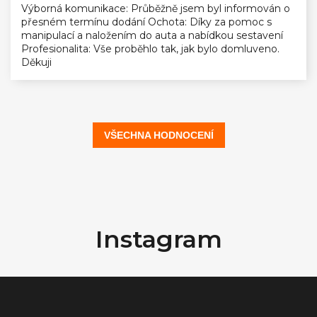
Výborná komunikace: Průběžně jsem byl informován o
přesném termínu dodání Ochota: Díky za pomoc s
manipulací a naložením do auta a nabídkou sestavení
Profesionalita: Vše proběhlo tak, jak bylo domluveno.
Děkuji
VŠECHNA HODNOCENÍ
Z
á
Instagram
p
a
t
í