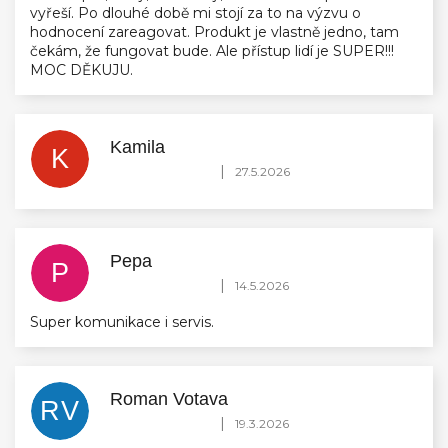
vyřeší. Po dlouhé době mi stojí za to na výzvu o
hodnocení zareagovat. Produkt je vlastně jedno, tam
čekám, že fungovat bude. Ale přístup lidí je SUPER!!!
MOC DĚKUJU.
Kamila
K
Hodnocení obchodu je 5 z 5 hvězdiček.
|
27.5.2026
Pepa
P
Hodnocení obchodu je 5 z 5 hvězdiček.
|
14.5.2026
Super komunikace i servis.
Roman Votava
RV
Hodnocení obchodu je 5 z 5 hvězdiček.
|
19.3.2026