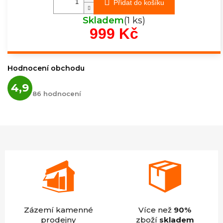
Přidat do košíku
Skladem
(1 ks)
999 Kč
Měrná
cena:
Hodnocení obchodu
Průměrné
4,9
hodnocení
86 hodnocení
obchodu
je
4,9
z
5
hvězdiček.
Zázemí kamenné
Více než
90%
prodejny
zboží
skladem