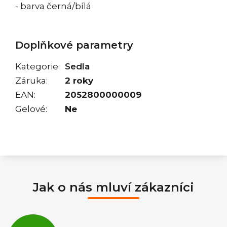
- barva černá/bílá
Doplňkové parametry
Kategorie
:
Sedla
Záruka
:
2 roky
EAN
:
2052800000009
Gelové
:
Ne
Jak o nás mluví zákazníci
Průměrné
hodnocení