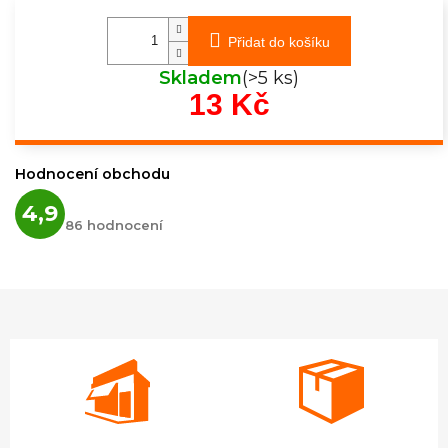
Přidat do košíku
Skladem
(>5 ks)
13 Kč
Měrná
cena:
Hodnocení obchodu
Průměrné
4,9
hodnocení
86 hodnocení
obchodu
je
4,9
z
5
hvězdiček.