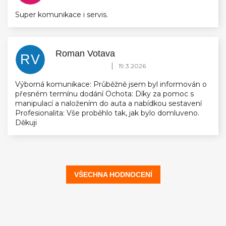
Super komunikace i servis.
Roman Votava
RV
Hodnocení obchodu je 5 z 5 hvězdiček.
|
19.3.2026
Výborná komunikace: Průběžně jsem byl informován o
přesném termínu dodání Ochota: Díky za pomoc s
manipulací a naložením do auta a nabídkou sestavení
Profesionalita: Vše proběhlo tak, jak bylo domluveno.
Děkuji
VŠECHNA HODNOCENÍ
Z