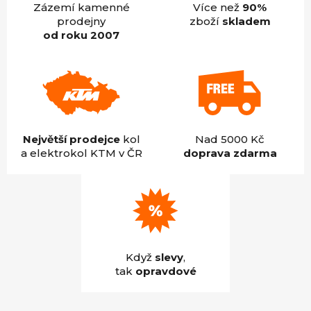
Zázemí kamenné
Více než
90%
prodejny
zboží
skladem
od roku 2007
Největší prodejce
kol
Nad 5000 Kč
a elektrokol KTM v ČR
doprava zdarma
Když
slevy
,
tak
opravdové