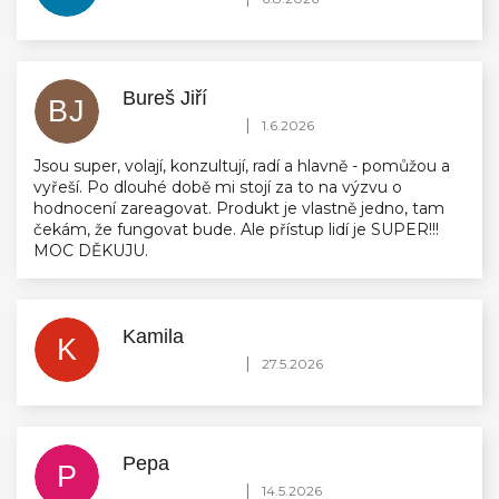
Bureš Jiří
BJ
Hodnocení obchodu je 5 z 5 hvězdiček.
|
1.6.2026
Jsou super, volají, konzultují, radí a hlavně - pomůžou a
vyřeší. Po dlouhé době mi stojí za to na výzvu o
hodnocení zareagovat. Produkt je vlastně jedno, tam
čekám, že fungovat bude. Ale přístup lidí je SUPER!!!
MOC DĚKUJU.
Kamila
K
Hodnocení obchodu je 5 z 5 hvězdiček.
|
27.5.2026
Pepa
P
Hodnocení obchodu je 5 z 5 hvězdiček.
|
14.5.2026