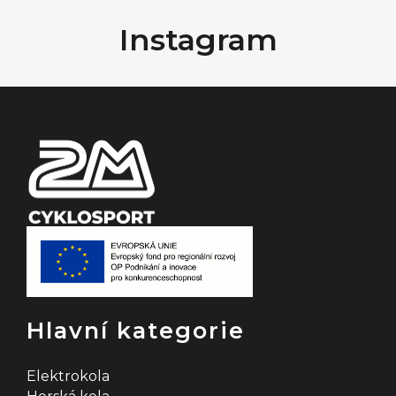
á
Instagram
p
a
t
í
Hlavní kategorie
Elektrokola