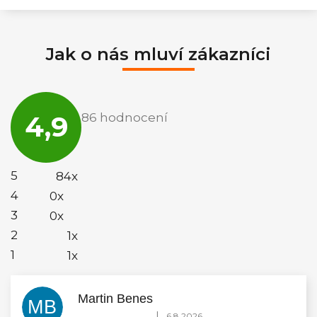
Jak o nás mluví zákazníci
Průměrné
hodnocení
4,9
86 hodnocení
obchodu
je
4,9
z
5
5
84x
hvězdiček.
4
0x
3
0x
2
1x
1
1x
Martin Benes
MB
Hodnocení obchodu je 5 z 5 hvězdiček.
|
6.8.2026