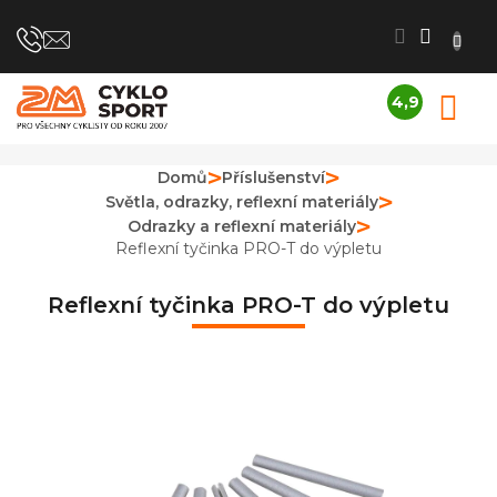
Přejít
na
obsah
4,9
N
Průměrné
K
hodnocení
obchodu
Domů
Příslušenství
je
Světla, odrazky, reflexní materiály
4,9
z
Odrazky a reflexní materiály
5
Reflexní tyčinka PRO-T do výpletu
hvězdiček.
Reflexní tyčinka PRO-T do výpletu