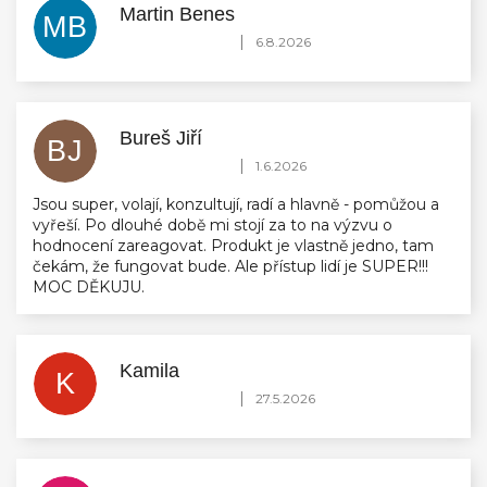
Martin Benes
MB
Hodnocení obchodu je 5 z 5 hvězdiček.
|
6.8.2026
Bureš Jiří
BJ
Hodnocení obchodu je 5 z 5 hvězdiček.
|
1.6.2026
Jsou super, volají, konzultují, radí a hlavně - pomůžou a
vyřeší. Po dlouhé době mi stojí za to na výzvu o
hodnocení zareagovat. Produkt je vlastně jedno, tam
čekám, že fungovat bude. Ale přístup lidí je SUPER!!!
MOC DĚKUJU.
Kamila
K
Hodnocení obchodu je 5 z 5 hvězdiček.
|
27.5.2026