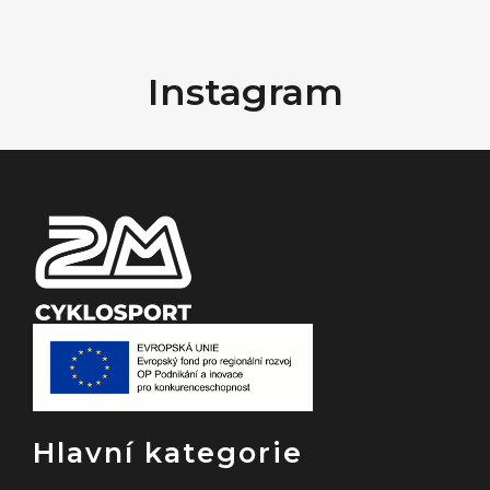
Z
á
Instagram
p
a
t
í
Hlavní kategorie