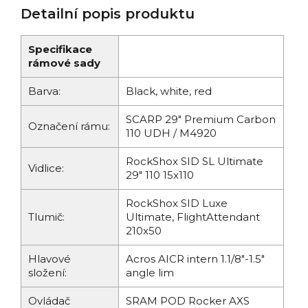
Detailní popis produktu
Specifikace
rámové sady
Barva:
Black, white, red
SCARP 29" Premium Carbon
Označení rámu:
110 UDH / M4920
RockShox SID SL Ultimate
Vidlice:
29" 110 15x110
RockShox SID Luxe
Tlumič:
Ultimate, FlightAttendant
210x50
Hlavové
Acros AICR intern 1.1/8"-1.5"
složení:
angle lim
Ovládač
SRAM POD Rocker AXS