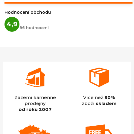
cena:
Hodnocení obchodu
Průměrné
4,9
hodnocení
86 hodnocení
obchodu
je
4,9
z
5
hvězdiček.
Zázemí kamenné
Více než
90%
prodejny
zboží
skladem
od roku 2007