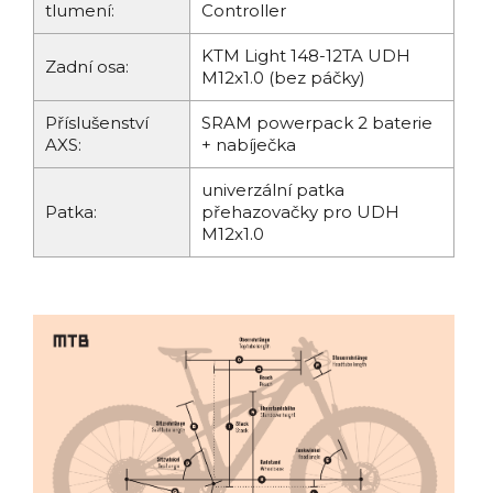
tlumení:
Controller
KTM Light 148-12TA UDH
Zadní osa:
M12x1.0 (bez páčky)
Příslušenství
SRAM powerpack 2 baterie
AXS:
+ nabíječka
univerzální patka
Patka:
přehazovačky pro UDH
M12x1.0