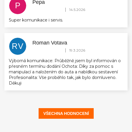
Pepa
P
Hodnocení obchodu je 5 z 5 hvězdiček.
|
14.5.2026
Super komunikace i servis.
Roman Votava
RV
Hodnocení obchodu je 5 z 5 hvězdiček.
|
19.3.2026
Výborná komunikace: Průběžně jsem byl informován o
přesném termínu dodání Ochota: Díky za pomoc s
manipulací a naložením do auta a nabídkou sestavení
Profesionalita: Vše proběhlo tak, jak bylo domluveno.
Děkuji
VŠECHNA HODNOCENÍ