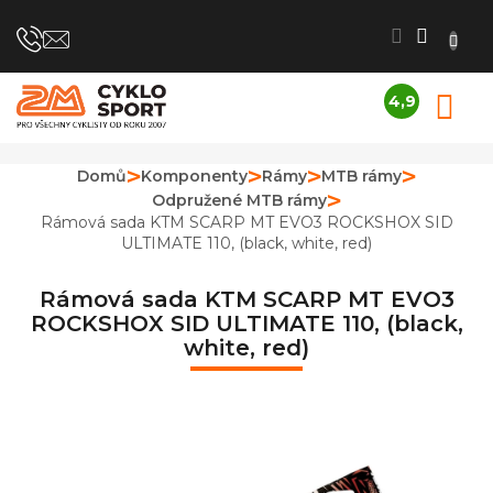
Přejít
na
obsah
4,9
N
Průměrné
K
hodnocení
obchodu
Domů
Komponenty
Rámy
MTB rámy
je
Odpružené MTB rámy
4,9
z
Rámová sada KTM SCARP MT EVO3 ROCKSHOX SID
5
ULTIMATE 110, (black, white, red)
hvězdiček.
Rámová sada KTM SCARP MT EVO3
ROCKSHOX SID ULTIMATE 110, (black,
white, red)