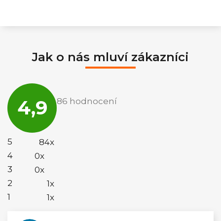
Jak o nás mluví zákazníci
Průměrné
hodnocení
4,9
86 hodnocení
obchodu
je
4,9
z
5
5
84x
hvězdiček.
4
0x
3
0x
2
1x
1
1x