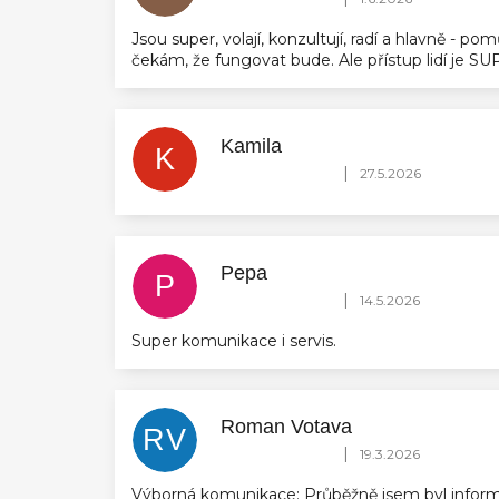
Jsou super, volají, konzultují, radí a hlavně - 
čekám, že fungovat bude. Ale přístup lidí je 
Kamila
K
Hodnocení obchodu je 5 z 5 hvězdič
|
27.5.2026
Pepa
P
Hodnocení obchodu je 5 z 5 hvězdič
|
14.5.2026
Super komunikace i servis.
Roman Votava
RV
Hodnocení obchodu je 5 z 5 hvězdič
|
19.3.2026
Výborná komunikace: Průběžně jsem byl inform