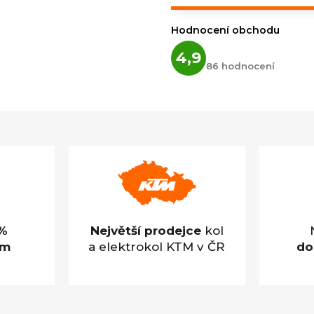
Hodnocení obchodu
Průměrné
4,9
hodnocení
86 hodnocení
obchodu
je
4,9
z
5
hvězdiček.
%
Největší prodejce
kol
em
a elektrokol KTM v ČR
do