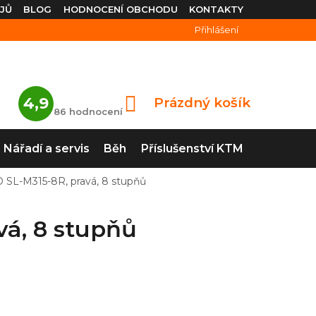
JŮ
BLOG
HODNOCENÍ OBCHODU
KONTAKTY
Přihlášení
Průměrné
4,9
Prázdný košík
NÁKUPNÍ
hodnocení
86 hodnocení
obchodu
KOŠÍK
je
4,9
Nářadí a servis
Běh
Příslušenství KTM
z
5
hvězdiček.
 SL-M315-8R, pravá, 8 stupňů
á, 8 stupňů