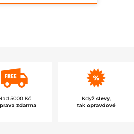
cena:
Nad 5000 Kč
Když
slevy
,
prava zdarma
tak
opravdové