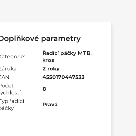
Doplňkové parametry
Řadící páčky MTB,
Kategorie
:
kros
Záruka
:
2 roky
EAN
:
4550170447533
Počet
8
rychlostí
:
Typ řadící
Pravá
páčky
: