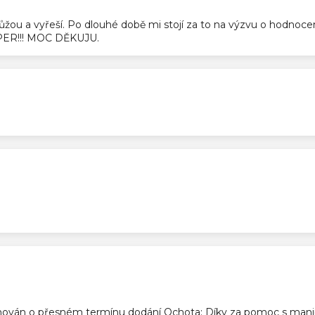
pomůžou a vyřeší. Po dlouhé době mi stojí za to na výzvu o hodnoc
SUPER!!! MOC DĚKUJU.
ek.
ek.
ek.
ován o přesném termínu dodání Ochota: Díky za pomoc s manip