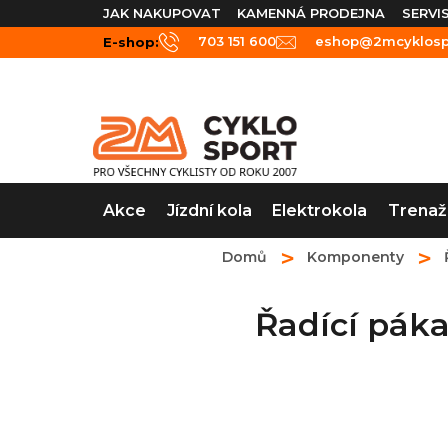
Přejít
JAK NAKUPOVAT
KAMENNÁ PRODEJNA
SERVI
na
703 151 600
eshop@2mcyklospo
E-shop:
obsah
Akce
Jízdní kola
Elektrokola
Trenaž
Domů
Komponenty
Řadící pák