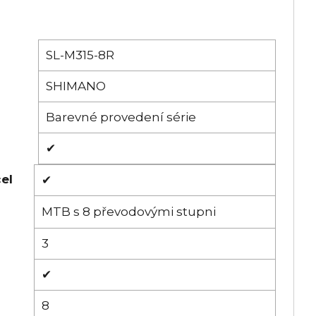
SL-M315-8R
SHIMANO
Barevné provedení série
✔
el
✔
MTB s 8 převodovými stupni
3
✔
8