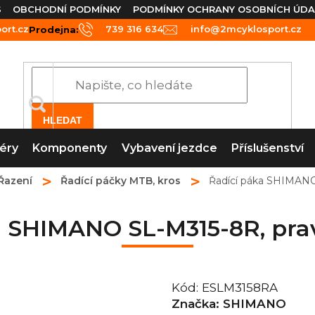
S
OBCHODNÍ PODMÍNKY
PODMÍNKY OCHRANY OSOBNÍCH ÚDA
rt.cz
739 316 634
info@2mcyklosport.cz
Prodejna:
HLEDAT
éry
Komponenty
Vybavení jezdce
Příslušenství
Řazení
Řadící páčky MTB, kros
Řadící páka SHIMANO
a SHIMANO SL-M315-8R, prav
Kód:
ESLM3158RA
Značka:
SHIMANO