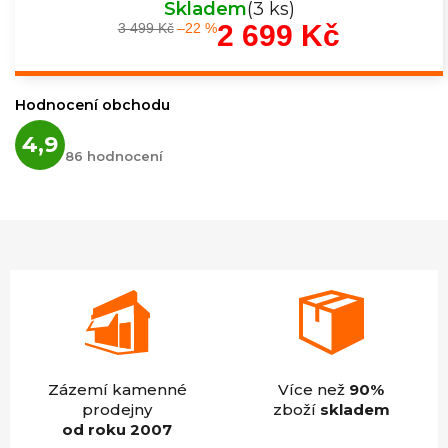
Skladem
(3 ks)
2 699 Kč
3 499 Kč
–22 %
Měrná
cena:
Hodnocení obchodu
Průměrné
4,9
hodnocení
86 hodnocení
obchodu
je
4,9
z
5
hvězdiček.
Zázemí kamenné
Více než
90%
prodejny
zboží
skladem
od roku 2007