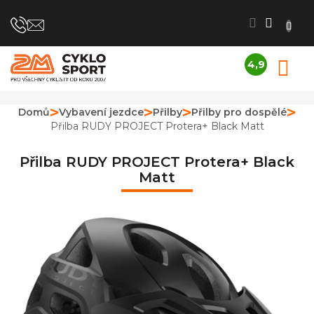
Přejít
na
obsah
4,9
N
Průměrné
K
hodnocení
obchodu
Domů
Vybavení jezdce
Přilby
Přilby pro dospělé
je
Přilba RUDY PROJECT Protera+ Black Matt
4,9
z
5
Přilba RUDY PROJECT Protera+ Black
hvězdiček.
Matt