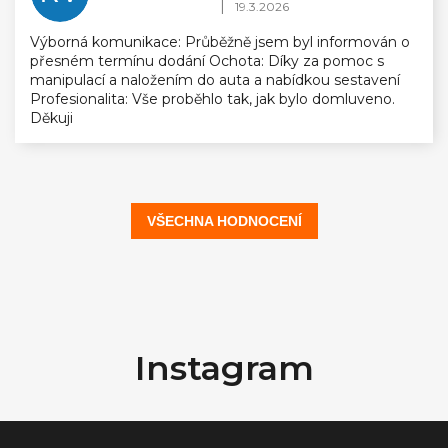
Hodnocení obchodu je 5 z 5 hvězdiček.
|
19.3.2026
Výborná komunikace: Průběžně jsem byl informován o
přesném termínu dodání Ochota: Díky za pomoc s
manipulací a naložením do auta a nabídkou sestavení
Profesionalita: Vše proběhlo tak, jak bylo domluveno.
Děkuji
VŠECHNA HODNOCENÍ
Z
á
Instagram
p
a
t
í