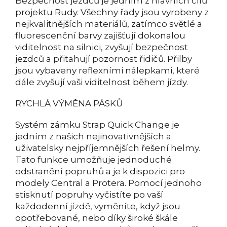
Bezpečnost jezdců je jedním z hlavních cílů
projektu Rudy. Všechny řady jsou vyrobeny z
nejkvalitnějších materiálů, zatímco světlé a
fluorescenční barvy zajišťují dokonalou
viditelnost na silnici, zvyšují bezpečnost
jezdců a přitahují pozornost řidičů. Přilby
jsou vybaveny reflexními nálepkami, které
dále zvyšují vaši viditelnost během jízdy.
RYCHLÁ VÝMĚNA PÁSKŮ
Systém zámku Strap Quick Change je
jedním z našich nejinovativnějších a
uživatelsky nejpříjemnějších řešení helmy.
Tato funkce umožňuje jednoduché
odstranění popruhů a je k dispozici pro
modely Central a Protera. Pomocí jednoho
stisknutí popruhy vyčistíte po vaší
každodenní jízdě, vyměníte, když jsou
opotřebované, nebo díky široké škále