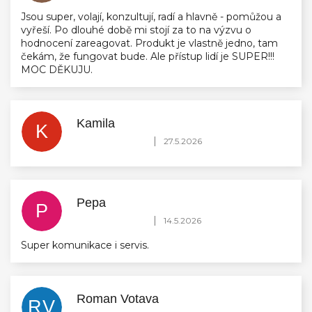
Jsou super, volají, konzultují, radí a hlavně - pomůžou a
vyřeší. Po dlouhé době mi stojí za to na výzvu o
hodnocení zareagovat. Produkt je vlastně jedno, tam
čekám, že fungovat bude. Ale přístup lidí je SUPER!!!
MOC DĚKUJU.
Kamila
K
Hodnocení obchodu je 5 z 5 hvězdiček.
|
27.5.2026
Pepa
P
Hodnocení obchodu je 5 z 5 hvězdiček.
|
14.5.2026
Super komunikace i servis.
Roman Votava
RV