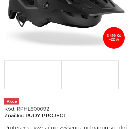
3 499 Kč
–22 %
Akce
Kód:
RPHL800092
Značka:
RUDY PROJECT
Protera+ se vyznačuje zvýšenou ochranou spodní