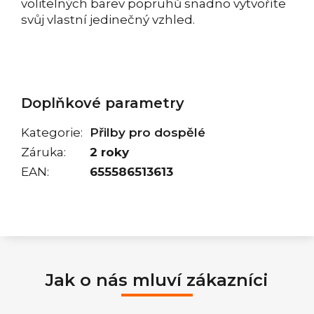
volitelných barev popruhů snadno vytvoříte
svůj vlastní jedinečný vzhled.
Doplňkové parametry
Kategorie
:
Přilby pro dospělé
Záruka
:
2 roky
EAN
:
655586513613
Jak o nás mluví zákazníci