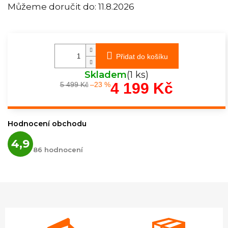
Můžeme doručit do:
11.8.2026
Přidat do košíku
Skladem
(1 ks)
4 199 Kč
5 499 Kč
–23 %
Měrná
cena:
Hodnocení obchodu
Průměrné
4,9
hodnocení
86 hodnocení
obchodu
je
4,9
z
5
hvězdiček.