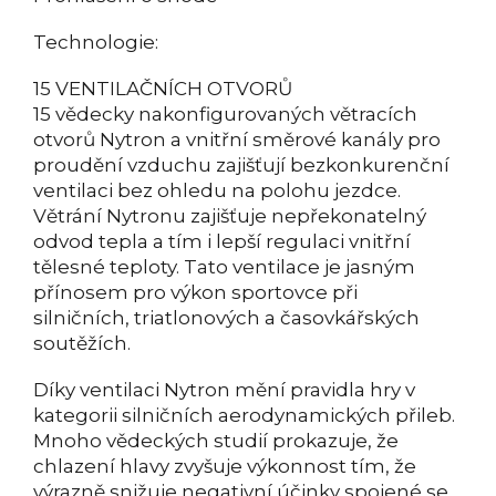
Technologie:
15 VENTILAČNÍCH OTVORŮ
15 vědecky nakonfigurovaných větracích
otvorů Nytron a vnitřní směrové kanály pro
proudění vzduchu zajišťují bezkonkurenční
ventilaci bez ohledu na polohu jezdce.
Větrání Nytronu zajišťuje nepřekonatelný
odvod tepla a tím i lepší regulaci vnitřní
tělesné teploty. Tato ventilace je jasným
přínosem pro výkon sportovce při
silničních, triatlonových a časovkářských
soutěžích.
Díky ventilaci Nytron mění pravidla hry v
kategorii silničních aerodynamických přileb.
Mnoho vědeckých studií prokazuje, že
chlazení hlavy zvyšuje výkonnost tím, že
výrazně snižuje negativní účinky spojené se