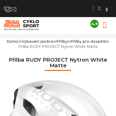
Přejít
na
obsah
4,9
N
Průměrné
K
hodnocení
obchodu
Domů
Vybavení jezdce
Přilby
Přilby pro dospělé
je
Přilba RUDY PROJECT Nytron White Matte
4,9
z
5
Přilba RUDY PROJECT Nytron White
hvězdiček.
Matte