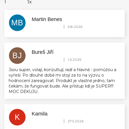
1
1x
Martin Benes
MB
Hodnocení obchodu je 5 z 5 hvězdiček.
|
6.8.2026
Bureš Jiří
BJ
Hodnocení obchodu je 5 z 5 hvězdiček.
|
1.6.2026
Jsou super, volají, konzultují, radí a hlavně - pomůžou a
vyřeší. Po dlouhé době mi stojí za to na výzvu o
hodnocení zareagovat. Produkt je vlastně jedno, tam
čekám, že fungovat bude. Ale přístup lidí je SUPER!!!
MOC DĚKUJU.
Kamila
K
Hodnocení obchodu je 5 z 5 hvězdiček.
|
27.5.2026