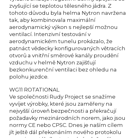
zvyšující se teplotou tělesného jádra. Z
tohoto důvodu byla helma Nytron navržena
tak, aby kombinovala maximální
aerodynamický výkon s nejlepší možnou
ventilací. Intenzivní testování v
aerodynamickém tunelu prokázalo, že
patnáct vědecky konfigurovaných větracích
otvorů a vnitřní směrové kanály proudění
vzduchu v helmě Nytron zajišťují
bezkonkurenční ventilaci bez ohledu na
polohu jezdce.
WG11 ROTATIONAL
Ve společnosti Rudy Project se snažíme
vyvíjet výrobky, které jsou zaměřeny na
nejvyšší úroveň bezpečnosti a překračují
požadavky mezinárodních norem, jako jsou
normy CE nebo CPSC. Dnes je naším cílem
jít ještě dál překonáním nového protokolu