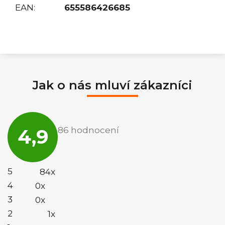
EAN
:
655586426685
Jak o nás mluví zákazníci
Průměrné
hodnocení
4,9
86 hodnocení
obchodu
je
4,9
z
5
5
84x
hvězdiček.
4
0x
3
0x
2
1x