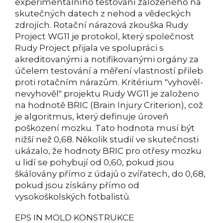
experimentálního testování založeného na
skutečných datech z nehod a vědeckých
zdrojích. Rotační nárazová zkouška Rudy
Project WG11 je protokol, který společnost
Rudy Project přijala ve spolupráci s
akreditovanými a notifikovanými orgány za
účelem testování a měření vlastností přileb
proti rotačním nárazům. Kritérium "vyhověl-
nevyhověl" projektu Rudy WG11 je založeno
na hodnotě BRIC (Brain Injury Criterion), což
je algoritmus, který definuje úroveň
poškození mozku. Tato hodnota musí být
nižší než 0,68. Několik studií ve skutečnosti
ukázalo, že hodnoty BRIC pro otřesy mozku
u lidí se pohybují od 0,60, pokud jsou
škálovány přímo z údajů o zvířatech, do 0,68,
pokud jsou získány přímo od
vysokoškolských fotbalistů.
EPS IN MOLD KONSTRUKCE