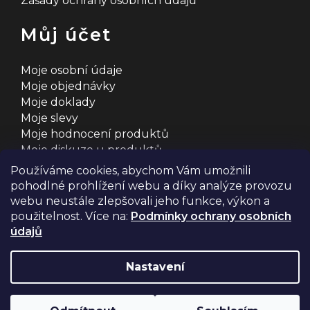
Zásady ochrany osobních údajů
Můj účet
Moje osobní údaje
Moje objednávky
Moje doklady
Moje slevy
Moje hodnocení produktů
Moje diskuze u produktů
Používáme cookies, abychom Vám umožnili
pohodlné prohlížení webu a díky analýze provozu
webu neustále zlepšovali jeho funkce, výkon a
použitelnost. Více na:
Podmínky ochrany osobních
údajů
Na systému
Shoptet
s ❤️ vyšperkovalo
Comerto
Nastavení
Copyright 2026
2MCyklosport
. Všechna práva