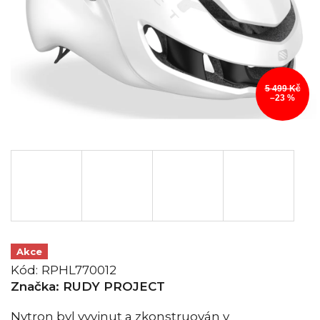
5 499 Kč
–23 %
Akce
Kód:
RPHL770012
Značka:
RUDY PROJECT
Nytron byl vyvinut a zkonstruován v