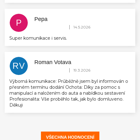
Pepa
P
Hodnocení obchodu je 5 z 5 hvězdiček.
|
14.5.2026
Super komunikace i servis.
Roman Votava
RV
Hodnocení obchodu je 5 z 5 hvězdiček.
|
19.3.2026
Výborná komunikace: Průběžně jsem byl informován o
přesném termínu dodání Ochota: Díky za pomoc s
manipulací a naložením do auta a nabídkou sestavení
Profesionalita: Vše proběhlo tak, jak bylo domluveno.
Děkuji
VŠECHNA HODNOCENÍ