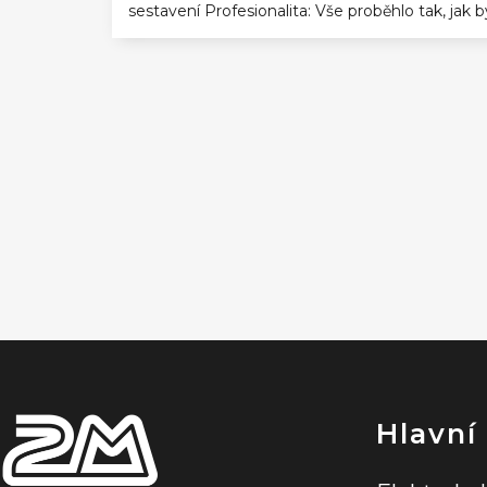
sestavení Profesionalita: Vše proběhlo tak, jak
Z
á
p
a
t
í
Hlavní