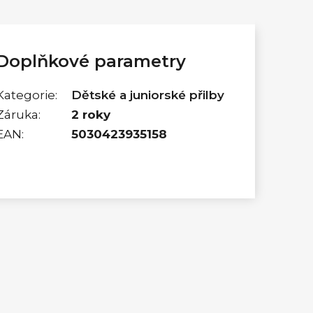
Doplňkové parametry
Kategorie
:
Dětské a juniorské přilby
Záruka
:
2 roky
EAN
:
5030423935158