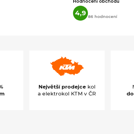
Hodnocení obchodu
Průměrné
4,9
hodnocení
86 hodnocení
obchodu
je
4,9
z
5
hvězdiček.
%
Největší prodejce
kol
em
a elektrokol KTM v ČR
do