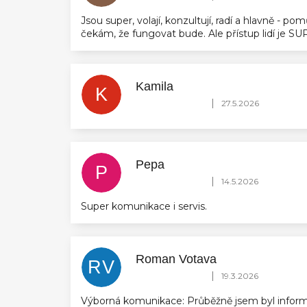
Jsou super, volají, konzultují, radí a hlavně - 
čekám, že fungovat bude. Ale přístup lidí je 
Kamila
K
Hodnocení obchodu je 5 z 5 hvězdič
|
27.5.2026
Pepa
P
Hodnocení obchodu je 5 z 5 hvězdič
|
14.5.2026
Super komunikace i servis.
Roman Votava
RV
Hodnocení obchodu je 5 z 5 hvězdič
|
19.3.2026
Výborná komunikace: Průběžně jsem byl inform