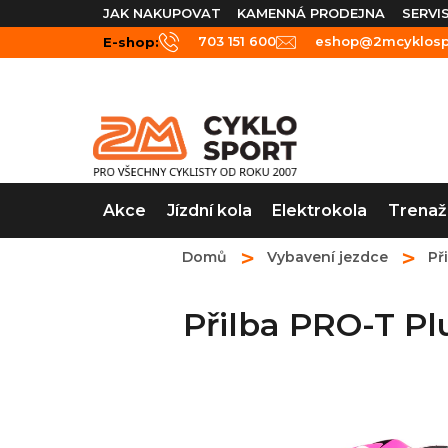
Přejít
JAK NAKUPOVAT
KAMENNÁ PRODEJNA
SERVI
na
703 151 600
eshop@2mcyklospo
E-shop:
obsah
Akce
Jízdní kola
Elektrokola
Trenaž
Domů
Vybavení jezdce
Př
Přilba PRO-T Pl