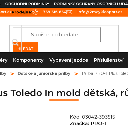
S
OBCHODNÍ PODMÍNKY
PODMÍNKY OCHRANY OSOBNÍCH ÚDA
rt.cz
739 316 634
info@2mcyklosport.cz
Prodejna:
HLEDAT
éry
Komponenty
Vybavení jezdce
Příslušenství
ilby
Dětské a juniorské přilby
Přilba PRO-T Plus Toled
us Toledo In mold dětská, r
Kód:
03042-393515
Značka:
PRO-T