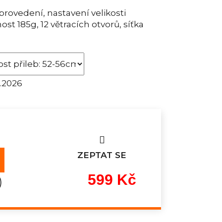
provedení, nastavení velikosti
t 185g, 12 větracích otvorů, síťka
8.2026
ZEPTAT SE
599 Kč
)
Měrná
cena: