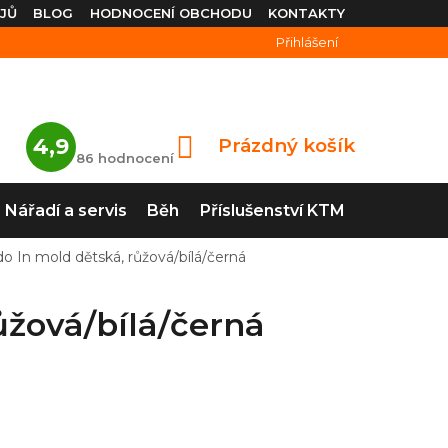
JŮ
BLOG
HODNOCENÍ OBCHODU
KONTAKTY
Přihlášení
Průměrné
4,9
Prázdný košík
NÁKUPNÍ
hodnocení
86 hodnocení
obchodu
KOŠÍK
je
4,9
Nářadí a servis
Běh
Příslušenství KTM
z
5
hvězdiček.
o In mold dětská, růžová/bílá/černá
ůžová/bílá/černá