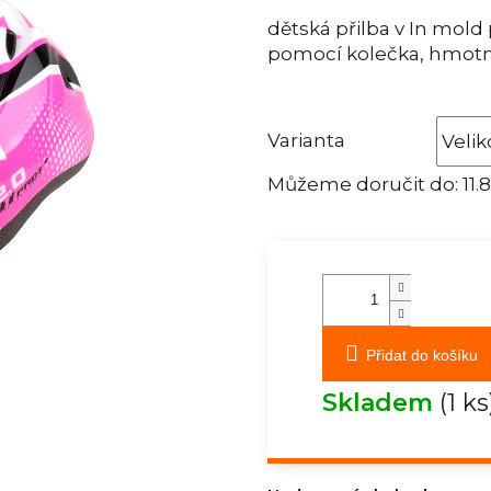
dětská přilba v In mold 
pomocí kolečka, hmotnos
Varianta
Můžeme doručit do:
11.
Přidat do košíku
Skladem
(1 ks