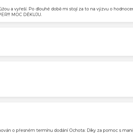
pomůžou a vyřeší. Po dlouhé době mi stojí za to na výzvu o hodnoc
SUPER!!! MOC DĚKUJU.
ek.
ek.
ek.
ován o přesném termínu dodání Ochota: Díky za pomoc s manip