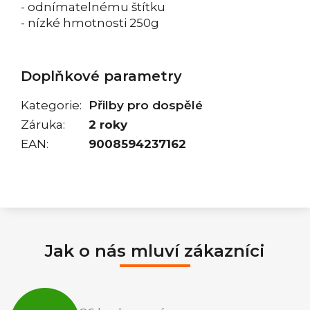
- odnímatelnému štítku
- nízké hmotnosti 250g
Doplňkové parametry
Kategorie
:
Přilby pro dospělé
Záruka
:
2 roky
EAN
:
9008594237162
Jak o nás mluví zákazníci
Průměrné
hodnocení