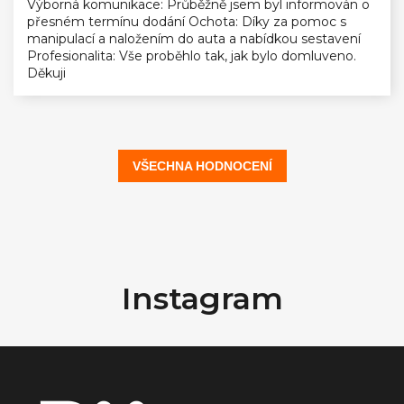
Výborná komunikace: Průběžně jsem byl informován o
přesném termínu dodání Ochota: Díky za pomoc s
manipulací a naložením do auta a nabídkou sestavení
Profesionalita: Vše proběhlo tak, jak bylo domluveno.
Děkuji
VŠECHNA HODNOCENÍ
Z
á
Instagram
p
a
t
í