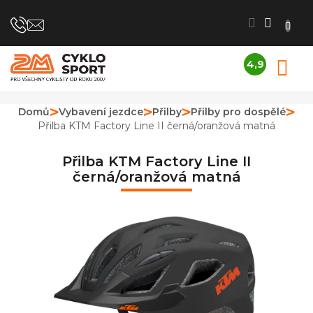
Přejít
na
obsah
4,9
N
Průměrné
K
hodnocení
obchodu
Domů
Vybavení jezdce
Přilby
Přilby pro dospělé
je
Přilba KTM Factory Line II černá/oranžová matná
4,9
z
5
Přilba KTM Factory Line II
hvězdiček.
černá/oranžová matná