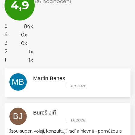
4,9
86 hodnocení
obchodu
je
4,9
z
5
5
84x
hvězdiček.
4
0x
3
0x
2
1x
1
1x
Martin Benes
MB
Hodnocení obchodu je 5 z 5 hvězdiček.
|
6.8.2026
Bureš Jiří
BJ
Hodnocení obchodu je 5 z 5 hvězdiček.
|
1.6.2026
Jsou super, volají, konzultují, radí a hlavně - pomůžou a