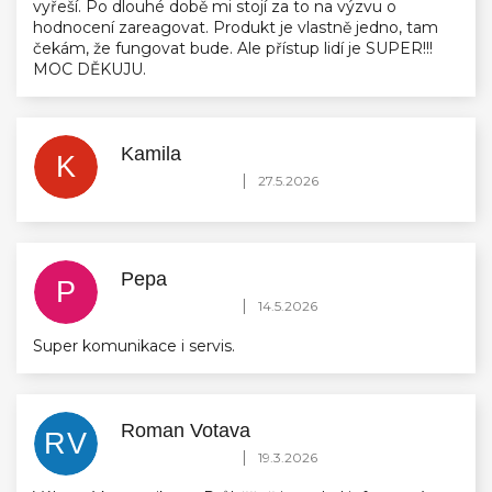
vyřeší. Po dlouhé době mi stojí za to na výzvu o
hodnocení zareagovat. Produkt je vlastně jedno, tam
čekám, že fungovat bude. Ale přístup lidí je SUPER!!!
MOC DĚKUJU.
Kamila
K
Hodnocení obchodu je 5 z 5 hvězdiček.
|
27.5.2026
Pepa
P
Hodnocení obchodu je 5 z 5 hvězdiček.
|
14.5.2026
Super komunikace i servis.
Roman Votava
RV
Hodnocení obchodu je 5 z 5 hvězdiček.
|
19.3.2026