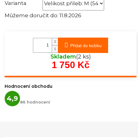
Varianta
Můžeme doručit do:
11.8.2026
Přidat do košíku
Skladem
(2 ks)
1 750 Kč
Měrná
cena:
Hodnocení obchodu
Průměrné
4,9
hodnocení
86 hodnocení
obchodu
je
4,9
z
5
hvězdiček.