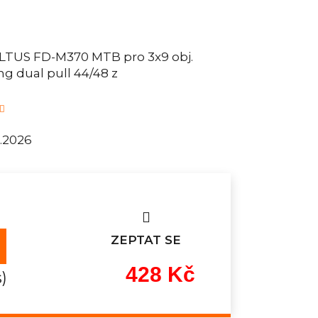
TUS FD-M370 MTB pro 3x9 obj.
ng dual pull 44/48 z
8.2026
ZEPTAT SE
428 Kč
s)
Měrná
cena: