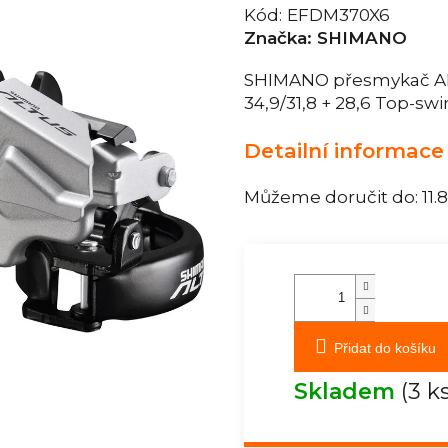
Kód:
EFDM370X6
Značka:
SHIMANO
SHIMANO přesmykač AL
34,9/31,8 + 28,6 Top-swi
Detailní informace
Můžeme doručit do:
11.
Přidat do košíku
Skladem
(3 k