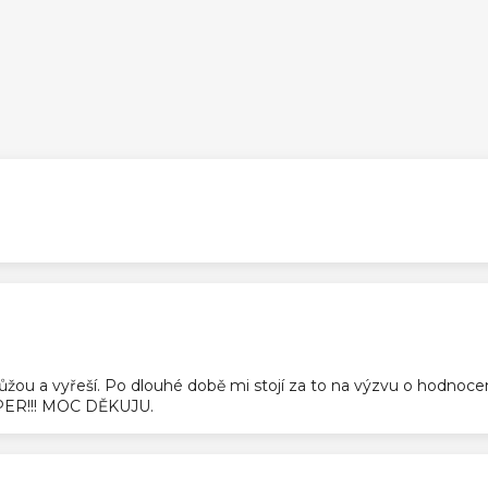
ek.
ek.
pomůžou a vyřeší. Po dlouhé době mi stojí za to na výzvu o hodnoc
SUPER!!! MOC DĚKUJU.