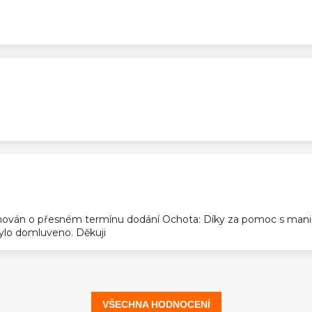
ek.
ek.
ek.
ován o přesném termínu dodání Ochota: Díky za pomoc s manip
 bylo domluveno. Děkuji
VŠECHNA HODNOCENÍ