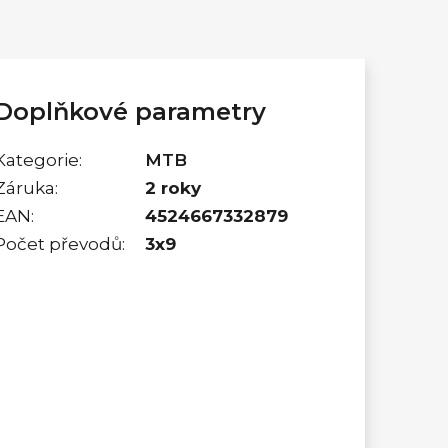
Doplňkové parametry
Kategorie
:
MTB
Záruka
:
2 roky
EAN
:
4524667332879
Počet převodů
:
3x9