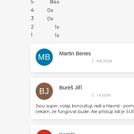
5
84x
hvězdiček.
4
0x
3
0x
2
1x
1
1x
Martin Benes
MB
Hodnocení obchodu je 5 z 5 hvězdič
|
6.8.2026
Bureš Jiří
BJ
Hodnocení obchodu je 5 z 5 hvězdič
|
1.6.2026
Jsou super, volají, konzultují, radí a hlavně - 
čekám, že fungovat bude. Ale přístup lidí je 