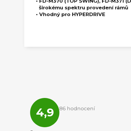
• FD-M370 (TOP SWING), FD-M371 (
širokému spektru provedení rámů
• Vhodný pro HYPERDRIVE
Průměrné
hodnocení
4,9
86 hodnocení
obchodu
je
4,9
z
5