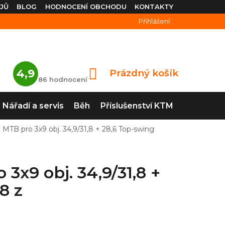
JŮ
BLOG
HODNOCENÍ OBCHODU
KONTAKTY
Přihlášení
Průměrné
4,9
Prázdný košík
NÁKUPNÍ
hodnocení
86 hodnocení
obchodu
KOŠÍK
je
4,9
Nářadí a servis
Běh
Příslušenství KTM
z
5
hvězdiček.
 pro 3x9 obj. 34,9/31,8 + 28,6 Top-swing
9 obj. 34,9/31,8 +
8 z