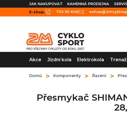
Přejít
JAK NAKUPOVAT
KAMENNÁ PRODEJNA
SERVI
na
703 151 600
eshop@2mcyklospo
E-shop:
obsah
Akce
Jízdní kola
Elektrokola
Trenaž
Domů
Komponenty
Řazení
Pře
Přesmykač SHIMANO
28