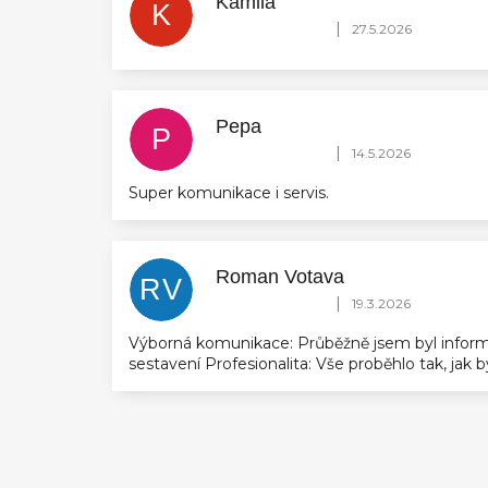
Kamila
K
Hodnocení obchodu je 5 z 5 hvězdič
|
27.5.2026
Pepa
P
Hodnocení obchodu je 5 z 5 hvězdič
|
14.5.2026
Super komunikace i servis.
Roman Votava
RV
Hodnocení obchodu je 5 z 5 hvězdič
|
19.3.2026
Výborná komunikace: Průběžně jsem byl inform
sestavení Profesionalita: Vše proběhlo tak, jak