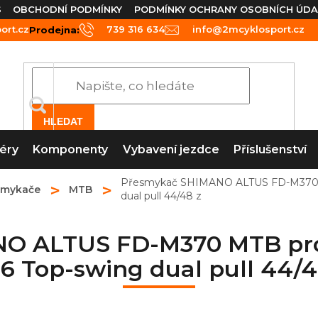
S
OBCHODNÍ PODMÍNKY
PODMÍNKY OCHRANY OSOBNÍCH ÚDA
rt.cz
739 316 634
info@2mcyklosport.cz
Prodejna:
HLEDAT
éry
Komponenty
Vybavení jezdce
Příslušenství
Přesmykač SHIMANO ALTUS FD-M370 MTB
smykače
MTB
dual pull 44/48 z
 ALTUS FD-M370 MTB pro 3x
,6 Top-swing dual pull 44/4