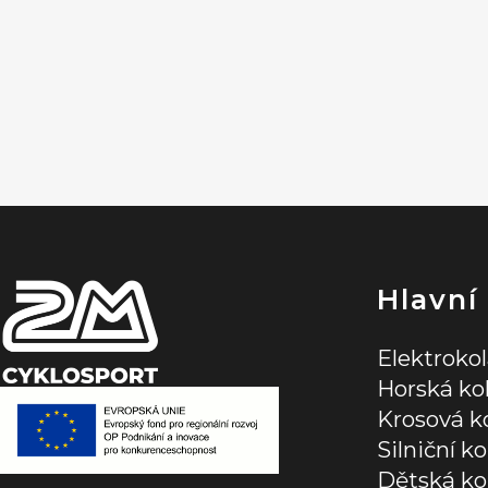
Z
á
p
a
t
í
Hlavní
Elektroko
Horská ko
Krosová k
Silniční ko
Dětská ko