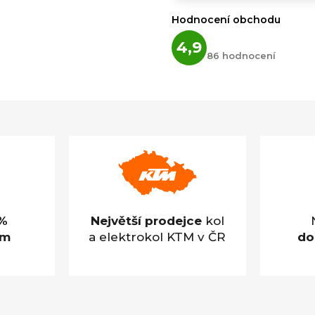
Hodnocení obchodu
Průměrné
4,9
hodnocení
86 hodnocení
obchodu
je
4,9
z
5
hvězdiček.
%
Největší prodejce
kol
em
a elektrokol KTM v ČR
do