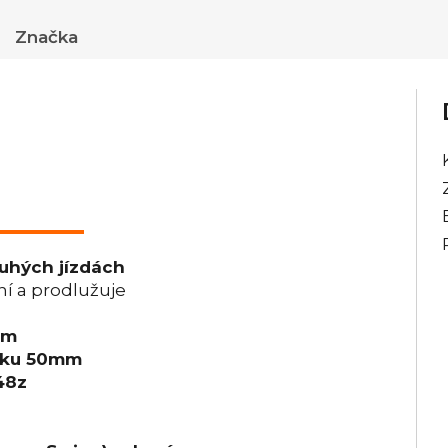
Značka
ouhých jízdách
í a prodlužuje
ěm
inku 50mm
48z