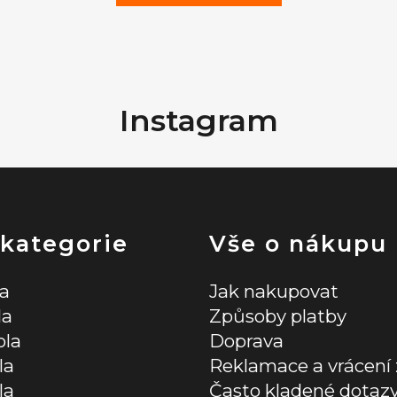
Instagram
 kategorie
Vše o nákupu
la
Jak nakupovat
la
Způsoby platby
ola
Doprava
la
Reklamace a vrácení 
la
Často kladené dotaz