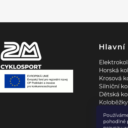
á
p
a
t
í
Hlavní
Elektroko
Horská ko
Krosová k
Silniční ko
Dětská ko
Koloběžky
Jízdní dop
Používáme
pohodlné p
provozu we