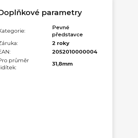
Doplňkové parametry
Pevné
Kategorie
:
představce
Záruka
:
2 roky
EAN
:
2052010000004
Pro průměr
31,8mm
řidítek
: