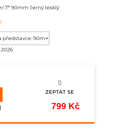
/-7° 90mm černý lesklý
8.2026
ZEPTAT SE
799 Kč
)
Měrná
cena: