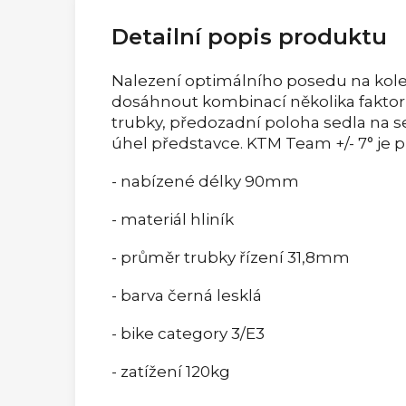
Detailní popis produktu
Nalezení optimálního posedu na kole 
dosáhnout kombinací několika faktorů,
trubky, předozadní poloha sedla na s
úhel představce. KTM Team +/- 7° je p
- nabízené délky 90mm
- materiál hliník
- průměr trubky řízení 31,8mm
- barva černá lesklá
- bike category 3/E3
- zatížení 120kg