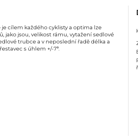
je cílem každého cyklisty a optima lze
 jako jsou, velikost rámu, vytažení sedlové
edlové trubce a v neposlední řadě délka a
řestavec s úhlem +/-7°.