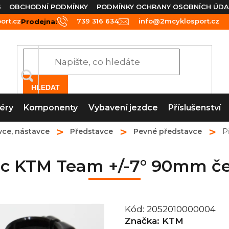
S
OBCHODNÍ PODMÍNKY
PODMÍNKY OCHRANY OSOBNÍCH ÚDA
rt.cz
739 316 634
info@2mcyklosport.cz
Prodejna:
HLEDAT
éry
Komponenty
Vybavení jezdce
Příslušenství
vce, nástavce
Představce
Pevné představce
P
c KTM Team +/-7° 90mm če
Kód:
2052010000004
Značka:
KTM