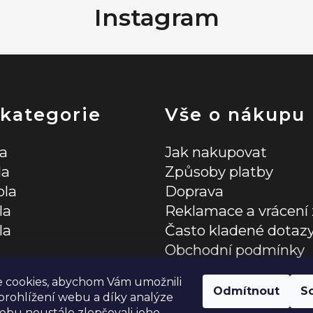
Instagram
 kategorie
Vše o nákupu
la
Jak nakupovat
la
Způsoby platby
ola
Doprava
la
Reklamace a vrácení 
la
Často kladené dotaz
Obchodní podmínky
lňky
Zásady ochrany osob
 cookies, abychom Vám umožnili
Odmítnout
S
rohlížení webu a díky analýze
bu neustále zlepšovali jeho