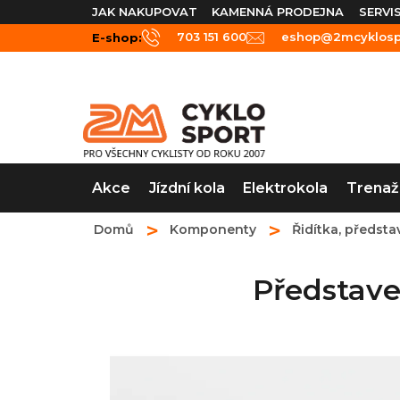
Přejít
JAK NAKUPOVAT
KAMENNÁ PRODEJNA
SERVI
na
703 151 600
eshop@2mcyklospo
E-shop:
obsah
Akce
Jízdní kola
Elektrokola
Trenaž
Domů
Komponenty
Řidítka, předsta
Představe