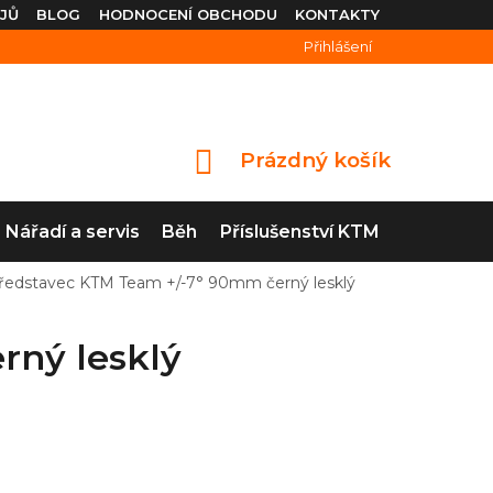
JŮ
BLOG
HODNOCENÍ OBCHODU
KONTAKTY
Přihlášení
Prázdný košík
NÁKUPNÍ
KOŠÍK
Nářadí a servis
Běh
Příslušenství KTM
ředstavec KTM Team +/-7° 90mm černý lesklý
rný lesklý