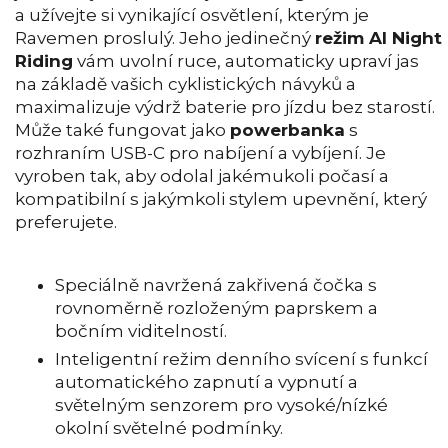
a užívejte si vynikající osvětlení, kterým je
Ravemen proslulý. Jeho jedinečný
režim AI Night
Riding
vám uvolní ruce, automaticky upraví jas
na základě vašich cyklistických návyků a
maximalizuje výdrž baterie pro jízdu bez starostí.
Může také fungovat jako
powerbanka
s
rozhraním USB-C pro nabíjení a vybíjení. Je
vyroben tak, aby odolal jakémukoli počasí a
kompatibilní s jakýmkoli stylem upevnění, který
preferujete.
Speciálně navržená zakřivená čočka s
rovnoměrně rozloženým paprskem a
bočním viditelností.
Inteligentní režim denního svícení s funkcí
automatického zapnutí a vypnutí a
světelným senzorem pro vysoké/nízké
okolní světelné podmínky.