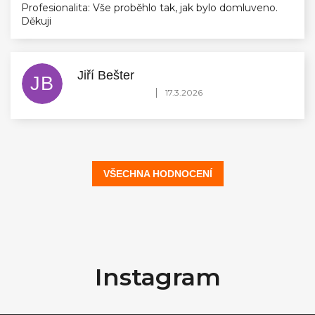
Profesionalita: Vše proběhlo tak, jak bylo domluveno.
Děkuji
Jiří Bešter
JB
Hodnocení obchodu je 5 z 5 hvězdiček.
|
17.3.2026
VŠECHNA HODNOCENÍ
Z
á
Instagram
p
a
t