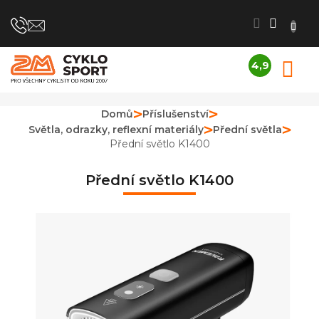
Přejít
na
obsah
4,9
N
Průměrné
K
hodnocení
obchodu
Domů
Příslušenství
je
Světla, odrazky, reflexní materiály
Přední světla
4,9
z
Přední světlo K1400
5
hvězdiček.
Přední světlo K1400