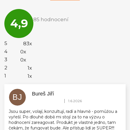
Průměrné
hodnocení
4,9
85 hodnocení
obchodu
je
4,9
z
5
5
83x
hvězdiček.
4
0x
3
0x
2
1x
1
1x
Bureš Jiří
BJ
Hodnocení obchodu je 5 z 5 hvězdiček.
|
1.6.2026
Jsou super, volají, konzultují, radí a hlavně - pomůžou a
vyřeší. Po dlouhé době mi stojí za to na výzvu o
hodnocení zareagovat. Produkt je vlastně jedno, tam
čekám, že fungovat bude. Ale přístup lidí je SUPER!!!