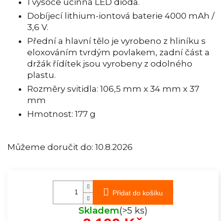
1 vysoce účinná LED dioda.
Dobíjecí lithium-iontová baterie 4000 mAh /
3,6 V.
Přední a hlavní tělo je vyrobeno z hliníku s
eloxováním tvrdým povlakem, zadní část a
držák řídítek jsou vyrobeny z odolného
plastu.
Rozměry svitidla: 106,5 mm x 34 mm x 37
mm
Hmotnost: 177 g
Můžeme doručit do:
10.8.2026
Přidat do košíku
Skladem
(>5 ks)