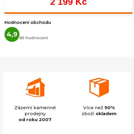
2 199 Kč
Měrná
cena:
Hodnocení obchodu
Průměrné
4,9
hodnocení
85 hodnocení
obchodu
je
4,9
z
5
hvězdiček.
Zázemí kamenné
Více než
90%
prodejny
zboží
skladem
od roku 2007