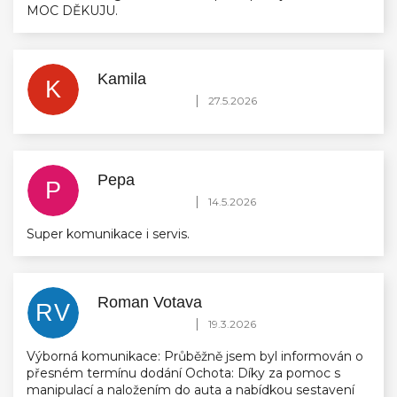
MOC DĚKUJU.
Kamila
K
Hodnocení obchodu je 5 z 5 hvězdiček.
|
27.5.2026
Pepa
P
Hodnocení obchodu je 5 z 5 hvězdiček.
|
14.5.2026
Super komunikace i servis.
Roman Votava
RV
Hodnocení obchodu je 5 z 5 hvězdiček.
|
19.3.2026
Výborná komunikace: Průběžně jsem byl informován o
přesném termínu dodání Ochota: Díky za pomoc s
manipulací a naložením do auta a nabídkou sestavení