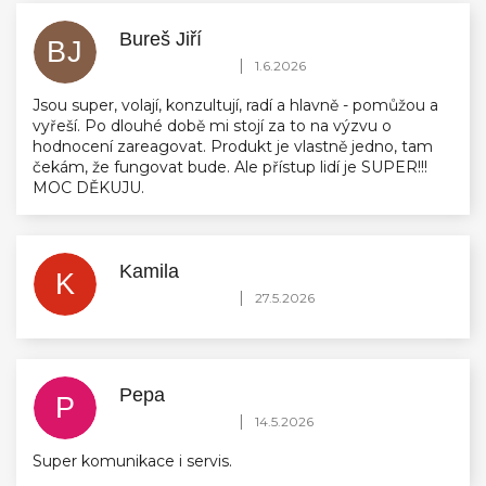
Bureš Jiří
BJ
Hodnocení obchodu je 5 z 5 hvězdiček.
|
1.6.2026
Jsou super, volají, konzultují, radí a hlavně - pomůžou a
vyřeší. Po dlouhé době mi stojí za to na výzvu o
hodnocení zareagovat. Produkt je vlastně jedno, tam
čekám, že fungovat bude. Ale přístup lidí je SUPER!!!
MOC DĚKUJU.
Kamila
K
Hodnocení obchodu je 5 z 5 hvězdiček.
|
27.5.2026
Pepa
P
Hodnocení obchodu je 5 z 5 hvězdiček.
|
14.5.2026
Super komunikace i servis.