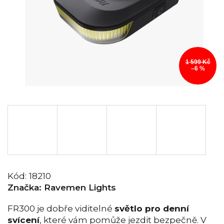
1 599 Kč
–6 %
Kód:
18210
Značka:
Ravemen Lights
FR300 je dobře viditelné
světlo pro denní
svícení
, které vám pomůže jezdit bezpečně. V