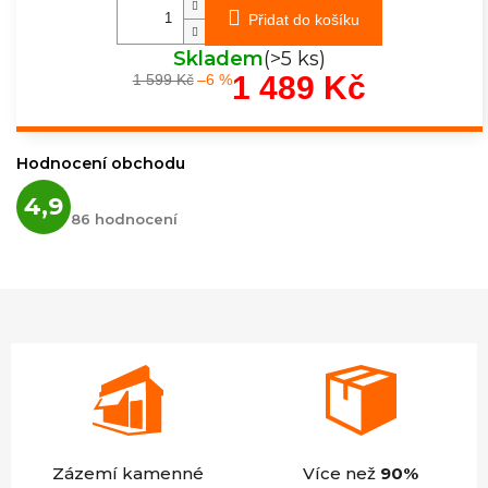
Přidat do košíku
Skladem
(>5 ks)
1 489 Kč
1 599 Kč
–6 %
Měrná
cena:
Hodnocení obchodu
Průměrné
4,9
hodnocení
86 hodnocení
obchodu
je
4,9
z
5
hvězdiček.
Zázemí kamenné
Více než
90%