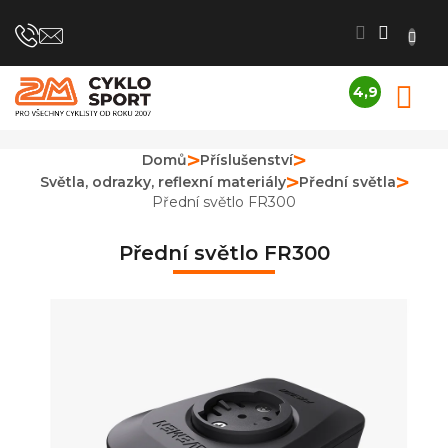
Přejít
na
obsah
4,9
N
Průměrné
K
hodnocení
obchodu
Domů
Příslušenství
je
Světla, odrazky, reflexní materiály
Přední světla
4,9
z
Přední světlo FR300
5
hvězdiček.
Přední světlo FR300