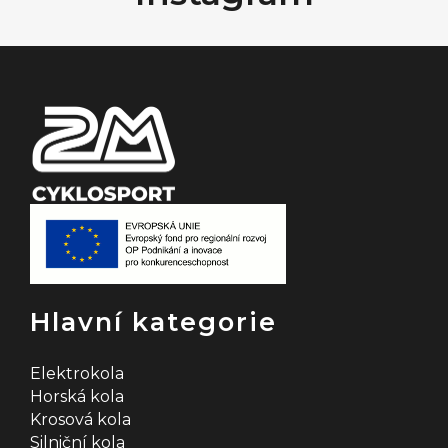
a
t
í
Hlavní kategorie
Elektrokola
Horská kola
Krosová kola
Silniční kola