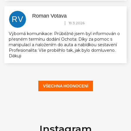
Roman Votava
RV
Hodnocení obchodu je 5 z 5 hvězdiček.
|
19.3.2026
Výborná komunikace: Průběžně jsem byl informován o
přesném termínu dodání Ochota: Díky za pomoc s
manipulací a naložením do auta a nabídkou sestavení
Profesionalita: Vše proběhlo tak, jak bylo domluveno.
Děkuji
VŠECHNA HODNOCENÍ
Z
á
Instagram
p