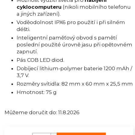
Možnost využití světla pro
nabíjení
cyklocomputeru
(nikoli mobilního telefonu
a jiných zařízení).
Voděodolnost IPX6 pro použití i při silném
déšti.
Inteligentní paměťový obvod s pamětí
poslední použité úrovně jasu při opětovném
zapnutí.
Pás COB LED diod.
Dobíjecí lithium-polymer baterie 1200 mAh /
3,7 V.
Rozměry svítidla: 82 mm x 60 mm x 25,5 mm
Hmotnost: 75 g
Můžeme doručit do:
11.8.2026