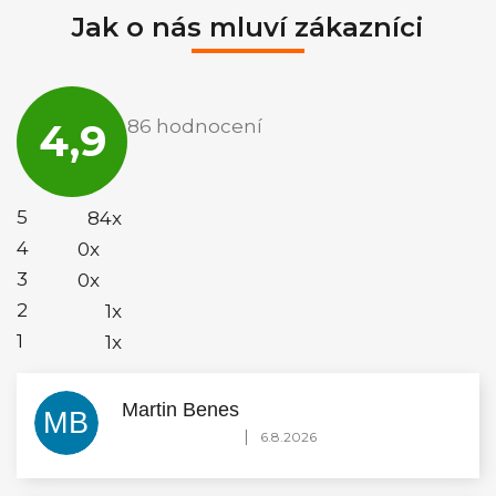
Jak o nás mluví zákazníci
Průměrné
hodnocení
4,9
86 hodnocení
obchodu
je
4,9
z
5
5
84x
hvězdiček.
4
0x
3
0x
2
1x
1
1x
Martin Benes
MB
Hodnocení obchodu je 5 z 5 hvězdiček.
|
6.8.2026