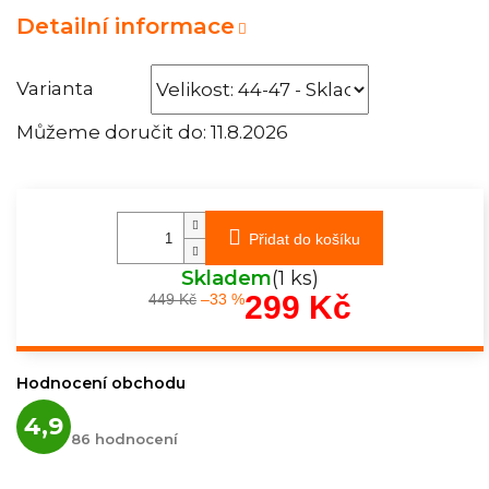
Detailní informace
Varianta
Můžeme doručit do:
11.8.2026
Přidat do košíku
Skladem
(1 ks)
299 Kč
449 Kč
–33 %
Měrná
cena:
Hodnocení obchodu
Průměrné
4,9
hodnocení
86 hodnocení
obchodu
je
4,9