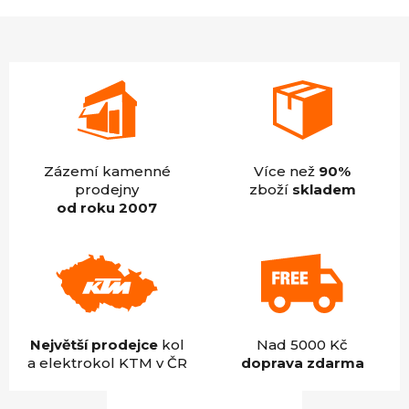
z
5
hvězdiček.
Zázemí kamenné
Více než
90%
prodejny
zboží
skladem
od roku 2007
Největší prodejce
kol
Nad 5000 Kč
a elektrokol KTM v ČR
doprava zdarma