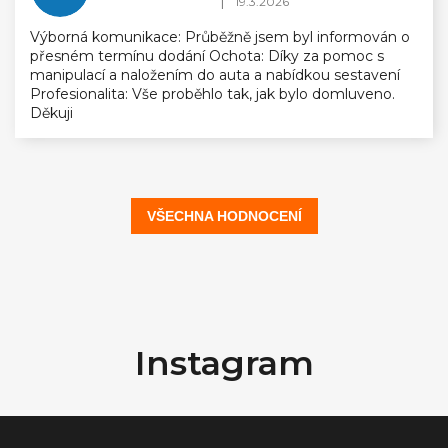
|
19.3.2026
Výborná komunikace: Průběžně jsem byl informován o
přesném termínu dodání Ochota: Díky za pomoc s
manipulací a naložením do auta a nabídkou sestavení
Profesionalita: Vše proběhlo tak, jak bylo domluveno.
Děkuji
VŠECHNA HODNOCENÍ
Z
á
Instagram
p
a
t
í