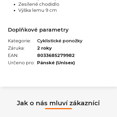
Zesílené chodidlo
Výška lemu 9 cm
Doplňkové parametry
Kategorie
:
Cyklistické ponožky
Záruka
:
2 roky
EAN
:
8033685279982
Určeno pro
:
Pánské (Unisex)
Jak o nás mluví zákazníci