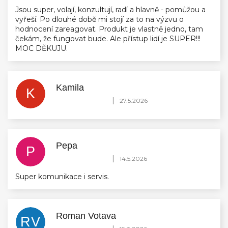
Jsou super, volají, konzultují, radí a hlavně - pomůžou a
vyřeší. Po dlouhé době mi stojí za to na výzvu o
hodnocení zareagovat. Produkt je vlastně jedno, tam
čekám, že fungovat bude. Ale přístup lidí je SUPER!!!
MOC DĚKUJU.
Kamila
K
Hodnocení obchodu je 5 z 5 hvězdiček.
|
27.5.2026
Pepa
P
Hodnocení obchodu je 5 z 5 hvězdiček.
|
14.5.2026
Super komunikace i servis.
Roman Votava
RV
Hodnocení obchodu je 5 z 5 hvězdiček.