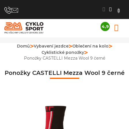
Přejít
na
obsah
4,9
N
Průměrné
K
hodnocení
obchodu
Domů
Vybavení jezdce
Oblečení na kolo
je
Cyklistické ponožky
4,9
z
Ponožky CASTELLI Mezza Wool 9 černé
5
hvězdiček.
Ponožky CASTELLI Mezza Wool 9 černé