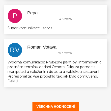
Pepa
P
Hodnocení obchodu je 5 z 5 hvězdiček.
|
14.5.2026
Super komunikace i servis.
Roman Votava
RV
Hodnocení obchodu je 5 z 5 hvězdiček.
|
19.3.2026
Výborná komunikace: Průběžně jsem byl informován o
přesném termínu dodání Ochota: Díky za pomoc s
manipulací a naložením do auta a nabídkou sestavení
Profesionalita: Vše proběhlo tak, jak bylo domluveno.
Děkuji
VŠECHNA HODNOCENÍ