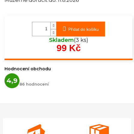
Přidat do košíku
Skladem
(3 ks)
99 Kč
Měrná
cena:
Hodnocení obchodu
Průměrné
4,9
hodnocení
86 hodnocení
obchodu
je
4,9
z
5
hvězdiček.