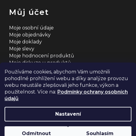
Můj účet
Moje osobní údaje
Moje objednávky
Moje doklady
Moje slevy
Moje hodnocení produktů
Moje diskuze u produktů
Používáme cookies, abychom Vám umožnili
pohodlné prohlížení webu a díky analýze provozu
webu neustále zlepšovali jeho funkce, výkon a
použitelnost. Více na:
Podmínky ochrany osobních
údajů
Na systému
Shoptet
s ❤️ vyšperkovalo
Comerto
Nastavení
Copyright 2026
2MCyklosport
. Všechna práva
Odmítnout
Souhlasím