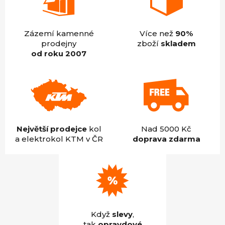
Zázemí kamenné
Více než
90%
prodejny
zboží
skladem
od roku 2007
Největší prodejce
kol
Nad 5000 Kč
a elektrokol KTM v ČR
doprava zdarma
Když
slevy
,
tak
opravdové