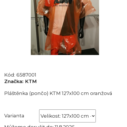
Kód:
6587001
Značka:
KTM
Pláštěnka (pončo) KTM 127x100 cm oranžová
Varianta
Můžeme doručit do:
11.8.2026