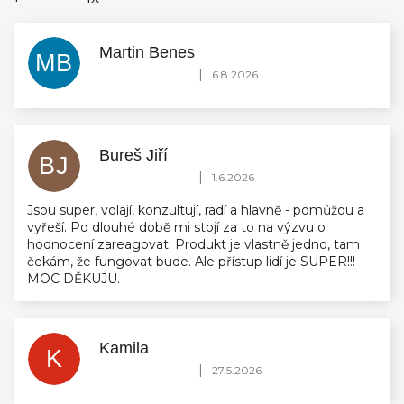
Martin Benes
MB
Hodnocení obchodu je 5 z 5 hvězdiček.
|
6.8.2026
Bureš Jiří
BJ
Hodnocení obchodu je 5 z 5 hvězdiček.
|
1.6.2026
Jsou super, volají, konzultují, radí a hlavně - pomůžou a
vyřeší. Po dlouhé době mi stojí za to na výzvu o
hodnocení zareagovat. Produkt je vlastně jedno, tam
čekám, že fungovat bude. Ale přístup lidí je SUPER!!!
MOC DĚKUJU.
Kamila
K
Hodnocení obchodu je 5 z 5 hvězdiček.
|
27.5.2026