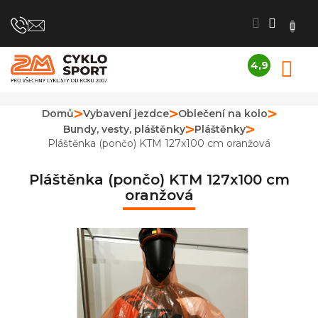
Přejít
na
obsah
4,9
N
Průměrné
K
hodnocení
obchodu
Domů
Vybavení jezdce
Oblečení na kolo
je
Bundy, vesty, pláštěnky
Pláštěnky
4,9
z
Pláštěnka (pončo) KTM 127x100 cm oranžová
5
hvězdiček.
Pláštěnka (pončo) KTM 127x100 cm
oranžová