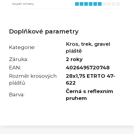
Doplňkové parametry
Kros, trek, gravel
Kategorie
:
pláště
Záruka
:
2 roky
EAN
:
4026495720748
Rozměr krosových
28x1,75 ETRTO 47-
plášťů
:
622
Černá s reflexním
Barva
:
pruhem