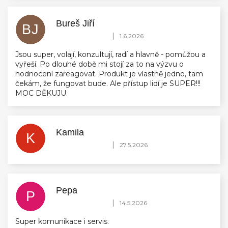
Bureš Jiří
BJ
Hodnocení obchodu je 5 z 5 hvězdiček.
|
1.6.2026
Jsou super, volají, konzultují, radí a hlavně - pomůžou a
vyřeší. Po dlouhé době mi stojí za to na výzvu o
hodnocení zareagovat. Produkt je vlastně jedno, tam
čekám, že fungovat bude. Ale přístup lidí je SUPER!!!
MOC DĚKUJU.
Kamila
K
Hodnocení obchodu je 5 z 5 hvězdiček.
|
27.5.2026
Pepa
P
Hodnocení obchodu je 5 z 5 hvězdiček.
|
14.5.2026
Super komunikace i servis.