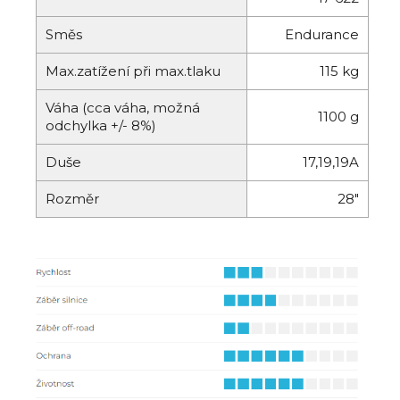
Směs
Endurance
Max.zatížení při max.tlaku
115 kg
Váha (cca váha, možná
1100 g
odchylka +/- 8%)
Duše
17,19,19A
Rozměr
28"