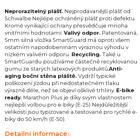
Neprorazitelný plášť.
Nejprodávanější plášť od
Schwalbe.Nejlépe ochráněný plášť proti defektu.
Kromě vynikající ochrany přesvědčuje mnoha
vnitřními hodnotami:
Valivý odpor.
Patentovaná,
5mm silná vložka SmartGuard má oproti všem
ostatním napodobeninám výraznou výhodu v
nízkém valivém odporu.
Recycling.
Také u
SmartGuardu používáme částečně recyklovanou
gumu ze starých latexových produktů.
Anti-
aging boční stěna pláště.
Vydrží typické
poškození jízdou při nedostatečném tlaku
výrazně déle, než se objeví ošklivé trhliny.
E-bike
ready.
Marathon Plus je díky svým vlastnostem
nejlepší volbou pro e-biky (E-25) Nejdůležitější
velikosti jsou typizované a testované pro rychlé e-
biky do 50 km/h (E-50).
Detailní informace