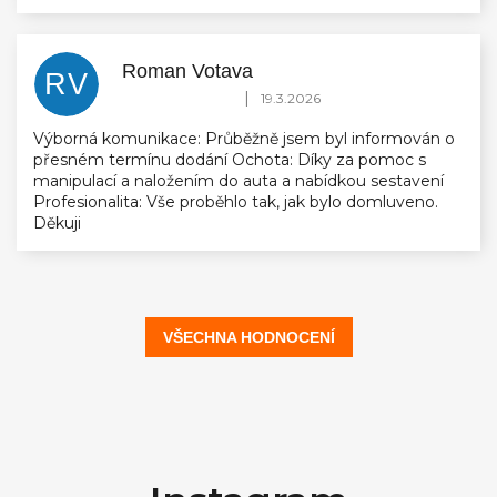
Roman Votava
RV
Hodnocení obchodu je 5 z 5 hvězdiček.
|
19.3.2026
Výborná komunikace: Průběžně jsem byl informován o
přesném termínu dodání Ochota: Díky za pomoc s
manipulací a naložením do auta a nabídkou sestavení
Profesionalita: Vše proběhlo tak, jak bylo domluveno.
Děkuji
VŠECHNA HODNOCENÍ
Z
á
p