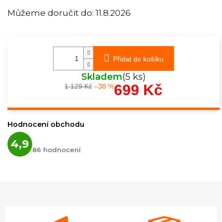
Můžeme doručit do:
11.8.2026
Přidat do košíku
Skladem
(5 ks)
699 Kč
1 129 Kč
–38 %
Měrná
cena:
Hodnocení obchodu
Průměrné
4,9
hodnocení
86 hodnocení
obchodu
je
4,9
z
5
hvězdiček.