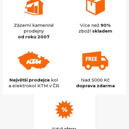
Zázemí kamenné
Více než
90%
prodejny
zboží
skladem
od roku 2007
Největší prodejce
kol
Nad 5000 Kč
a elektrokol KTM v ČR
doprava zdarma
Když
slevy
,