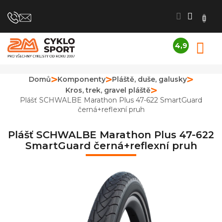
Přejít
na
obsah
4,9
N
Průměrné
K
hodnocení
obchodu
Domů
Komponenty
Pláště, duše, galusky
je
Kros, trek, gravel pláště
4,9
z
Plášť SCHWALBE Marathon Plus 47-622 SmartGuard
5
černá+reflexní pruh
hvězdiček.
Plášť SCHWALBE Marathon Plus 47-622
SmartGuard černá+reflexní pruh