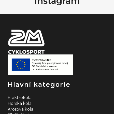
Instagram
a
t
í
Hlavní kategorie
Elektrokola
Horská kola
Krosová kola