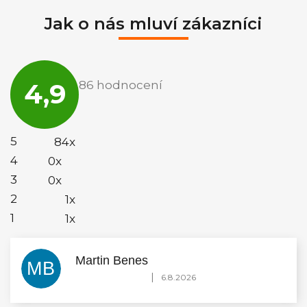
Jak o nás mluví zákazníci
Průměrné
hodnocení
4,9
86 hodnocení
obchodu
je
4,9
z
5
5
84x
hvězdiček.
4
0x
3
0x
2
1x
1
1x
Martin Benes
MB
Hodnocení obchodu je 5 z 5 hvězdiček.
|
6.8.2026