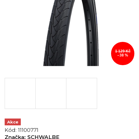
1 129 Kč
–38 %
Akce
Kód:
11100771
Značka:
SCHWALBE