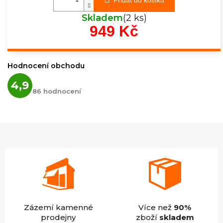
Skladem
(2 ks)
949 Kč
Měrná
cena:
Hodnocení obchodu
Průměrné
4,9
hodnocení
86 hodnocení
obchodu
je
4,9
z
5
hvězdiček.
Zázemí kamenné
Více než
90%
prodejny
zboží
skladem