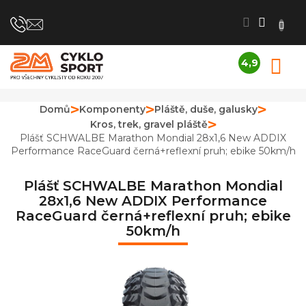
Přejít
na
obsah
4,9
N
Průměrné
K
hodnocení
obchodu
Domů
Komponenty
Pláště, duše, galusky
je
Kros, trek, gravel pláště
4,9
z
Plášť SCHWALBE Marathon Mondial 28x1,6 New ADDIX
5
Performance RaceGuard černá+reflexní pruh; ebike 50km/h
hvězdiček.
Plášť SCHWALBE Marathon Mondial
28x1,6 New ADDIX Performance
RaceGuard černá+reflexní pruh; ebike
50km/h