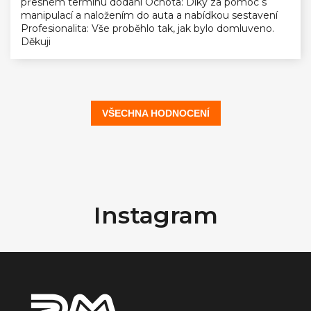
přesném termínu dodání Ochota: Díky za pomoc s
manipulací a naložením do auta a nabídkou sestavení
Profesionalita: Vše proběhlo tak, jak bylo domluveno.
Děkuji
VŠECHNA HODNOCENÍ
Z
á
Instagram
p
a
t
í