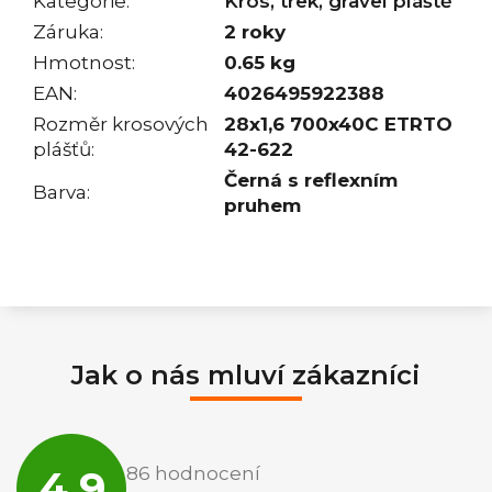
Kategorie
:
Kros, trek, gravel pláště
Záruka
:
2 roky
Hmotnost
:
0.65 kg
EAN
:
4026495922388
Rozměr krosových
28x1,6 700x40C ETRTO
plášťů
:
42-622
Černá s reflexním
Barva
:
pruhem
Jak o nás mluví zákazníci
Průměrné
hodnocení
4,9
86 hodnocení
obchodu