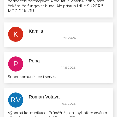
hodnocení zareagovat. Produkt je vlastně jedno, tam
čekám, že fungovat bude. Ale přístup lidí je SUPER!!!
MOC DĚKUJU.
Kamila
K
Hodnocení obchodu je 5 z 5 hvězdiček.
|
27.5.2026
Pepa
P
Hodnocení obchodu je 5 z 5 hvězdiček.
|
14.5.2026
Super komunikace i servis.
Roman Votava
RV
Hodnocení obchodu je 5 z 5 hvězdiček.
|
19.3.2026
Výborná komunikace: Průběžně jsem byl informován o