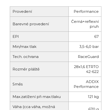
Provedení
Performance
Černá+reflexní
Barevné provedení
pruh
EPI
67
Min/max tlak
3,5-6,0 bar
Tech. ochrana
RaceGuard
28x1,6 ETRTO
Rozměr pláště
42-622
ADDIX
Směs
Performance
Max.zatížení při max.tlaku
121 kg
Váha (cca váha, možná
670 g