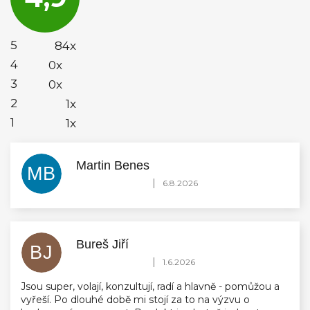
je
4,9
z
5
5
84x
hvězdiček.
4
0x
3
0x
2
1x
1
1x
Martin Benes
MB
Hodnocení obchodu je 5 z 5 hvězdiček.
|
6.8.2026
Bureš Jiří
BJ
Hodnocení obchodu je 5 z 5 hvězdiček.
|
1.6.2026
Jsou super, volají, konzultují, radí a hlavně - pomůžou a
vyřeší. Po dlouhé době mi stojí za to na výzvu o