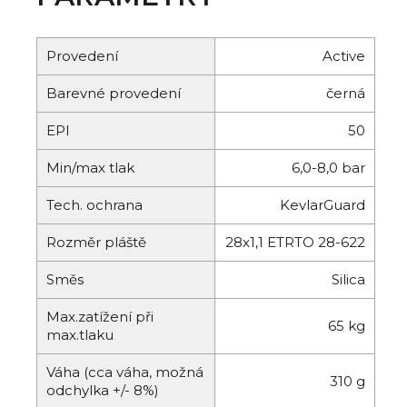
Provedení
Active
Barevné provedení
černá
EPI
50
Min/max tlak
6,0-8,0 bar
Tech. ochrana
KevlarGuard
Rozměr pláště
28x1,1 ETRTO 28-622
Směs
Silica
Max.zatížení při
65 kg
max.tlaku
Váha (cca váha, možná
310 g
odchylka +/- 8%)