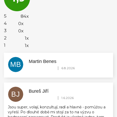
je
4,9
z
5
5
84x
hvězdiček.
4
0x
3
0x
2
1x
1
1x
Martin Benes
MB
Hodnocení obchodu je 5 z 5 hvězdiček.
|
6.8.2026
Bureš Jiří
BJ
Hodnocení obchodu je 5 z 5 hvězdiček.
|
1.6.2026
Jsou super, volají, konzultují, radí a hlavně - pomůžou a
vyřeší. Po dlouhé době mi stojí za to na výzvu o