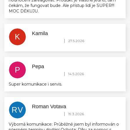
hodnocení zareagovat. Produkt je vlastně jedno, tam
čekám, že fungovat bude. Ale přístup lidí je SUPER!!!
MOC DĚKUJU.
Kamila
K
Hodnocení obchodu je 5 z 5 hvězdiček.
|
27.5.2026
Pepa
P
Hodnocení obchodu je 5 z 5 hvězdiček.
|
14.5.2026
Super komunikace i servis.
Roman Votava
RV
Hodnocení obchodu je 5 z 5 hvězdiček.
|
19.3.2026
Výborná komunikace: Průběžně jsem byl informován o
přesném termínu dodání Ochota: Díky za pomoc s