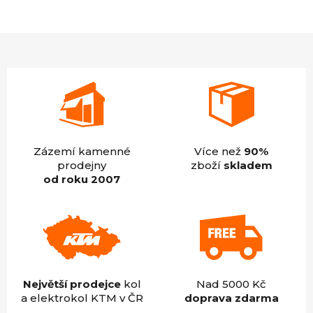
je
4,9
z
5
hvězdiček.
Zázemí kamenné
Více než
90%
prodejny
zboží
skladem
od roku 2007
Největší prodejce
kol
Nad 5000 Kč
a elektrokol KTM v ČR
doprava zdarma