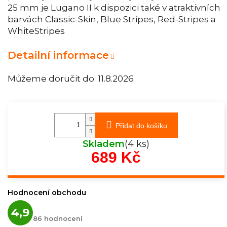
25 mm je Lugano II k dispozici také v atraktivních
barvách Classic-Skin, Blue Stripes, Red-Stripes a
WhiteStripes
Detailní informace
Můžeme doručit do:
11.8.2026
Přidat do košíku
Skladem
(4 ks)
689 Kč
Měrná
cena:
Hodnocení obchodu
Průměrné
4,9
hodnocení
86 hodnocení
obchodu