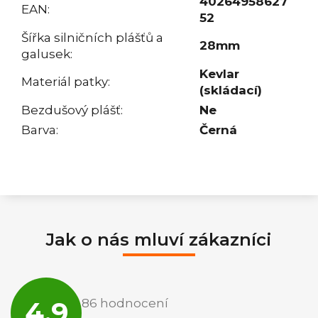
40264958627
EAN
:
52
Šířka silničních plášťů a
28mm
galusek
:
Kevlar
Materiál patky
:
(skládací)
Bezdušový plášť
:
Ne
Barva
:
Černá
Jak o nás mluví zákazníci
Průměrné
hodnocení
4,9
86 hodnocení
obchodu