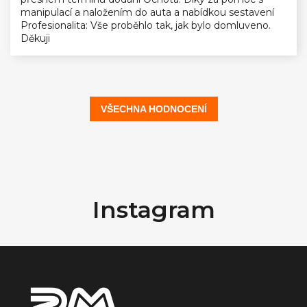
manipulací a naložením do auta a nabídkou sestavení
Profesionalita: Vše proběhlo tak, jak bylo domluveno.
Děkuji
VŠECHNA HODNOCENÍ
Z
á
Instagram
p
a
t
í