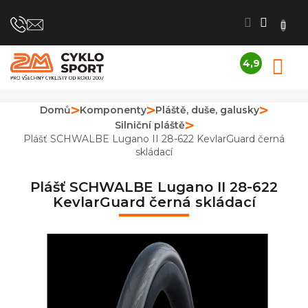
Přejít
na
obsah
4,9
N
Průměrné
K
hodnocení
obchodu
Domů
Komponenty
Pláště, duše, galusky
je
Silniční pláště
4,9
z
Plášť SCHWALBE Lugano II 28-622 KevlarGuard černá
5
skládací
hvězdiček.
Plášť SCHWALBE Lugano II 28-622
KevlarGuard černá skládací