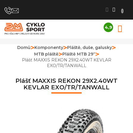
Přejít
na
obsah
4,9
N
Průměrné
K
hodnocení
obchodu
Domů
Komponenty
Pláště, duše, galusky
je
MTB pláště
Pláště MTB 29“
4,9
z
Plášť MAXXIS REKON 29X2.40WT KEVLAR
5
EXO/TR/TANWALL
hvězdiček.
Plášť MAXXIS REKON 29X2.40WT
KEVLAR EXO/TR/TANWALL