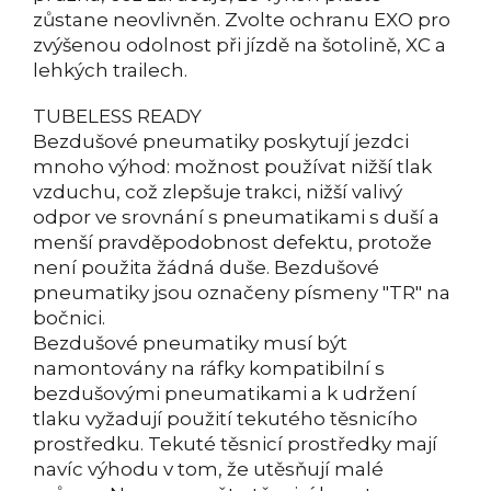
zůstane neovlivněn. Zvolte ochranu EXO pro
zvýšenou odolnost při jízdě na šotolině, XC a
lehkých trailech.
TUBELESS READY
Bezdušové pneumatiky poskytují jezdci
mnoho výhod: možnost používat nižší tlak
vzduchu, což zlepšuje trakci, nižší valivý
odpor ve srovnání s pneumatikami s duší a
menší pravděpodobnost defektu, protože
není použita žádná duše. Bezdušové
pneumatiky jsou označeny písmeny "TR" na
bočnici.
Bezdušové pneumatiky musí být
namontovány na ráfky kompatibilní s
bezdušovými pneumatikami a k udržení
tlaku vyžadují použití tekutého těsnicího
prostředku. Tekuté těsnicí prostředky mají
navíc výhodu v tom, že utěsňují malé