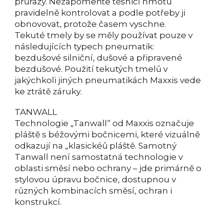
průrazy. Nezapomeňte těsnicí hmotu
pravidelně kontrolovat a podle potřeby ji
obnovovat, protože časem vyschne.
Tekuté tmely by se měly používat pouze v
následujících typech pneumatik:
bezdušové silniční, dušové a připravené
bezdušové. Použití tekutých tmelů v
jakýchkoli jiných pneumatikách Maxxis vede
ke ztrátě záruky.
TANWALL
Technologie „Tanwall“ od Maxxis označuje
pláště s béžovými bočnicemi, které vizuálně
odkazují na „klasickéů pláště. Samotný
Tanwall není samostatná technologie v
oblasti směsí nebo ochrany – jde primárně o
stylovou úpravu bočnice, dostupnou v
různých kombinacích směsí, ochran i
konstrukcí.