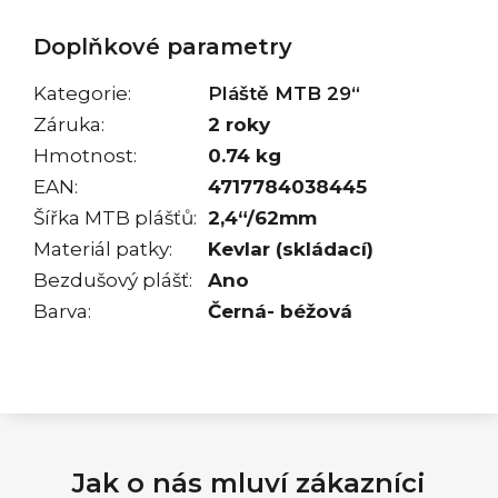
Doplňkové parametry
Kategorie
:
Pláště MTB 29“
Záruka
:
2 roky
Hmotnost
:
0.74 kg
EAN
:
4717784038445
Šířka MTB plášťů
:
2,4“/62mm
Materiál patky
:
Kevlar (skládací)
Bezdušový plášť
:
Ano
Barva
:
Černá- béžová
Jak o nás mluví zákazníci