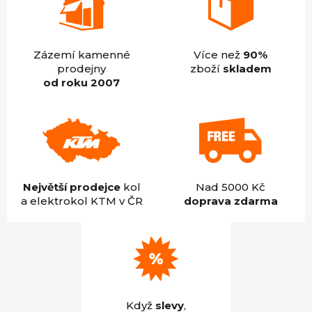
Zázemí kamenné
Více než
90%
prodejny
zboží
skladem
od roku 2007
Největší prodejce
kol
Nad 5000 Kč
a elektrokol KTM v ČR
doprava zdarma
Když
slevy
,