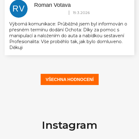
Roman Votava
RV
Hodnocení obchodu je 5 z 5 hvězdiček.
|
19.3.2026
Výborná komunikace: Průběžně jsem byl informován o
přesném termínu dodání Ochota: Díky za pomoc s
manipulací a naložením do auta a nabídkou sestavení
Profesionalita: Vše proběhlo tak, jak bylo domluveno.
Děkuji
VŠECHNA HODNOCENÍ
Z
á
Instagram
p
a