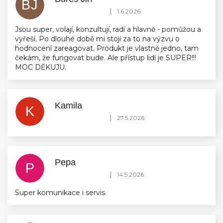
BJ
Hodnocení obchodu je 5 z 5 hvězdiček.
|
1.6.2026
Jsou super, volají, konzultují, radí a hlavně - pomůžou a
vyřeší. Po dlouhé době mi stojí za to na výzvu o
hodnocení zareagovat. Produkt je vlastně jedno, tam
čekám, že fungovat bude. Ale přístup lidí je SUPER!!!
MOC DĚKUJU.
Kamila
K
Hodnocení obchodu je 5 z 5 hvězdiček.
|
27.5.2026
Pepa
P
Hodnocení obchodu je 5 z 5 hvězdiček.
|
14.5.2026
Super komunikace i servis.