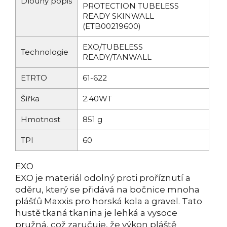
Dlouhý popis
PROTECTION TUBELESS
READY SKINWALL
(ETB00219600)
EXO/TUBELESS
Technologie
READY/TANWALL
ETRTO
61-622
Šířka
2.40WT
Hmotnost
851 g
TPI
60
EXO
EXO je materiál odolný proti proříznutí a
oděru, který se přidává na bočnice mnoha
plášťů Maxxis pro horská kola a gravel. Tato
hustě tkaná tkanina je lehká a vysoce
pružná, což zaručuje, že výkon pláště