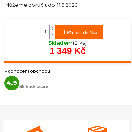
Můžeme doručit do:
11.8.2026
Přidat do košíku
Skladem
(2 ks)
1 349 Kč
Měrná
cena:
Hodnocení obchodu
Průměrné
4,9
hodnocení
86 hodnocení
obchodu
je
4,9
z
5
hvězdiček.