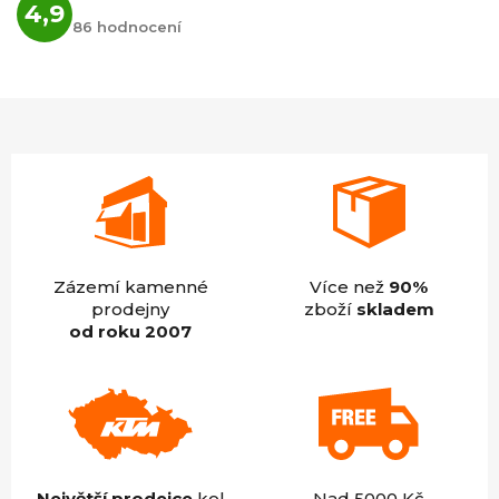
4,9
hodnocení
86 hodnocení
obchodu
je
4,9
z
5
hvězdiček.
Zázemí kamenné
Více než
90%
prodejny
zboží
skladem
od roku 2007
Největší prodejce
kol
Nad 5000 Kč