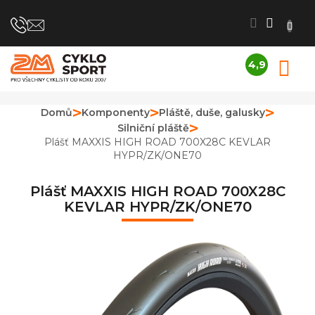
Přejít
na
obsah
4,9
N
Průměrné
K
hodnocení
obchodu
Domů
Komponenty
Pláště, duše, galusky
je
Silniční pláště
4,9
z
Plášť MAXXIS HIGH ROAD 700X28C KEVLAR
5
HYPR/ZK/ONE70
hvězdiček.
Plášť MAXXIS HIGH ROAD 700X28C
KEVLAR HYPR/ZK/ONE70