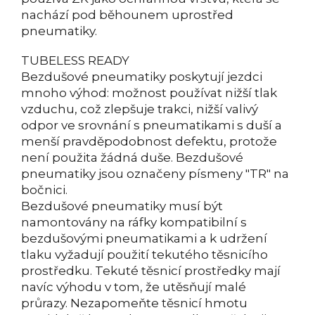
nachází pod běhounem uprostřed
pneumatiky.
TUBELESS READY
Bezdušové pneumatiky poskytují jezdci
mnoho výhod: možnost používat nižší tlak
vzduchu, což zlepšuje trakci, nižší valivý
odpor ve srovnání s pneumatikami s duší a
menší pravděpodobnost defektu, protože
není použita žádná duše. Bezdušové
pneumatiky jsou označeny písmeny "TR" na
bočnici.
Bezdušové pneumatiky musí být
namontovány na ráfky kompatibilní s
bezdušovými pneumatikami a k udržení
tlaku vyžadují použití tekutého těsnicího
prostředku. Tekuté těsnicí prostředky mají
navíc výhodu v tom, že utěsňují malé
průrazy. Nezapomeňte těsnicí hmotu