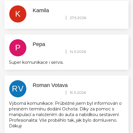
Kamila
K
Hodnocení obchodu je 5 z 5 hvězdiček.
|
27.5.2026
Pepa
P
Hodnocení obchodu je 5 z 5 hvězdiček.
|
14.5.2026
Super komunikace i servis.
Roman Votava
RV
Hodnocení obchodu je 5 z 5 hvězdiček.
|
19.3.2026
Výborná komunikace: Průběžně jsem byl informován o
přesném termínu dodání Ochota: Díky za pomoc s
manipulací a naložením do auta a nabídkou sestavení
Profesionalita: Vše proběhlo tak, jak bylo domluveno.
Děkuji