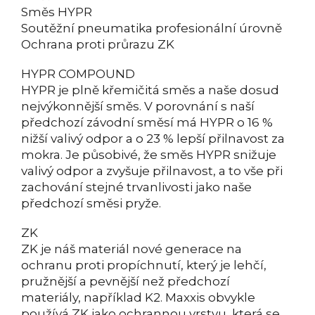
Směs HYPR
Soutěžní pneumatika profesionální úrovně
Ochrana proti průrazu ZK
HYPR COMPOUND
HYPR je plně křemičitá směs a naše dosud
nejvýkonnější směs. V porovnání s naší
předchozí závodní směsí má HYPR o 16 %
nižší valivý odpor a o 23 % lepší přilnavost za
mokra. Je působivé, že směs HYPR snižuje
valivý odpor a zvyšuje přilnavost, a to vše při
zachování stejné trvanlivosti jako naše
předchozí směsi pryže.
ZK
ZK je náš materiál nové generace na
ochranu proti propíchnutí, který je lehčí,
pružnější a pevnější než předchozí
materiály, například K2. Maxxis obvykle
používá ZK jako ochrannou vrstvu, která se