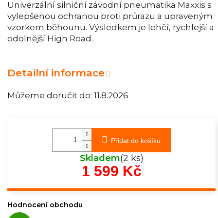
Univerzální silniční závodní pneumatika Maxxis s
vylepšenou ochranou proti průrazu a upraveným
vzorkem běhounu. Výsledkem je lehčí, rychlejší a
odolnější High Road.
Detailní informace
Můžeme doručit do:
11.8.2026
Přidat do košíku
Skladem
(2 ks)
1 599 Kč
Měrná
cena:
Hodnocení obchodu
Průměrné