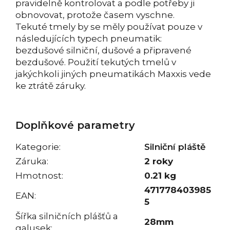
pravidelně kontrolovat a podle potřeby ji
obnovovat, protože časem vyschne.
Tekuté tmely by se měly používat pouze v
následujících typech pneumatik:
bezdušové silniční, dušové a připravené
bezdušové. Použití tekutých tmelů v
jakýchkoli jiných pneumatikách Maxxis vede
ke ztrátě záruky.
Doplňkové parametry
Kategorie
:
Silniční pláště
Záruka
:
2 roky
Hmotnost
:
0.21 kg
471778403985
EAN
:
5
Šířka silničních plášťů a
28mm
galusek
: