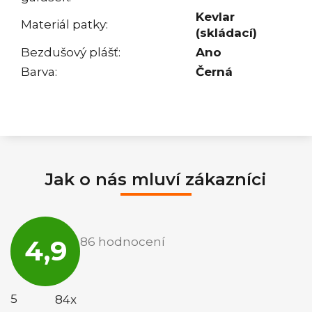
Kevlar
Materiál patky
:
(skládací)
Bezdušový plášť
:
Ano
Barva
:
Černá
Jak o nás mluví zákazníci
Průměrné
hodnocení
4,9
86 hodnocení
obchodu
je
4,9
z
5
5
84x
hvězdiček.