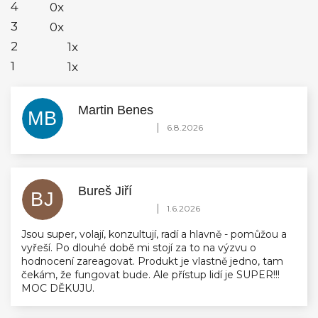
4
0x
3
0x
2
1x
1
1x
Martin Benes
MB
Hodnocení obchodu je 5 z 5 hvězdiček.
|
6.8.2026
Bureš Jiří
BJ
Hodnocení obchodu je 5 z 5 hvězdiček.
|
1.6.2026
Jsou super, volají, konzultují, radí a hlavně - pomůžou a
vyřeší. Po dlouhé době mi stojí za to na výzvu o
hodnocení zareagovat. Produkt je vlastně jedno, tam
čekám, že fungovat bude. Ale přístup lidí je SUPER!!!
MOC DĚKUJU.