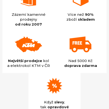
Zázemí kamenné
Více než
90%
prodejny
zboží
skladem
od roku 2007
Největší prodejce
kol
Nad 5000 Kč
a elektrokol KTM v ČR
doprava zdarma
Když
slevy
,
tak
opravdové