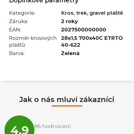
Doplňkové parametry
Kategorie
:
Kros, trek, gravel pláště
Záruka
:
2 roky
EAN
:
2027500000000
Rozměr krosových
28x1,5 700x40C ETRTO
plášťů
:
40-622
Barva
:
Zelená
Jak o nás mluví zákazníci
Průměrné
hodnocení
4,9
86 hodnocení
obchodu
je