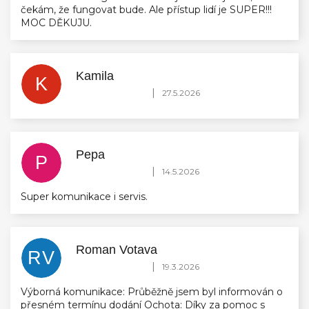
čekám, že fungovat bude. Ale přístup lidí je SUPER!!!
MOC DĚKUJU.
Kamila
K
Hodnocení obchodu je 5 z 5 hvězdiček.
|
27.5.2026
Pepa
P
Hodnocení obchodu je 5 z 5 hvězdiček.
|
14.5.2026
Super komunikace i servis.
Roman Votava
RV
Hodnocení obchodu je 5 z 5 hvězdiček.
|
19.3.2026
Výborná komunikace: Průběžně jsem byl informován o
přesném termínu dodání Ochota: Díky za pomoc s