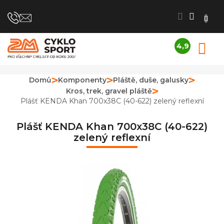
Přejít
na
obsah
4,9
N
Průměrné
K
hodnocení
obchodu
Domů
Komponenty
Pláště, duše, galusky
je
Kros, trek, gravel pláště
4,9
z
Plášť KENDA Khan 700x38C (40-622) zelený reflexní
5
hvězdiček.
Plášť KENDA Khan 700x38C (40-622)
zelený reflexní