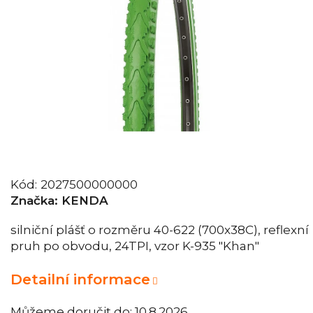
Kód:
2027500000000
Značka:
KENDA
silniční plášť o rozměru 40-622 (700x38C), reflexní
pruh po obvodu, 24TPI, vzor K-935 "Khan"
Detailní informace
Můžeme doručit do:
10.8.2026