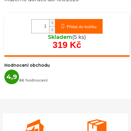
Přidat do košíku
Skladem
(5 ks)
319 Kč
Měrná
cena:
Hodnocení obchodu
Průměrné
4,9
hodnocení
86 hodnocení
obchodu
je
4,9
z
5
hvězdiček.