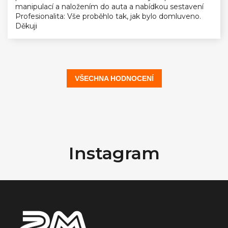
manipulací a naložením do auta a nabídkou sestavení
Profesionalita: Vše proběhlo tak, jak bylo domluveno.
Děkuji
VŠECHNA HODNOCENÍ
Z
á
Instagram
p
a
t
í