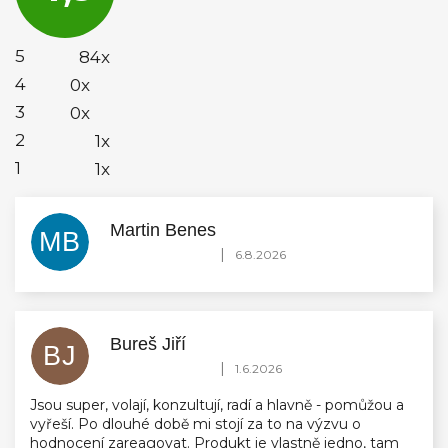
4,9
z
5
5
84x
hvězdiček.
4
0x
3
0x
2
1x
1
1x
Martin Benes
MB
Hodnocení obchodu je 5 z 5 hvězdiček.
|
6.8.2026
Bureš Jiří
BJ
Hodnocení obchodu je 5 z 5 hvězdiček.
|
1.6.2026
Jsou super, volají, konzultují, radí a hlavně - pomůžou a
vyřeší. Po dlouhé době mi stojí za to na výzvu o
hodnocení zareagovat. Produkt je vlastně jedno, tam