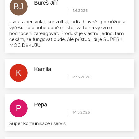
Bureš Jiří
BJ
Hodnocení obchodu je 5 z 5 hvězdiček.
|
1.6.2026
Jsou super, volají, konzultují, radí a hlavně - pomůžou a
vyřeší. Po dlouhé době mi stojí za to na výzvu o
hodnocení zareagovat. Produkt je vlastně jedno, tam
čekám, že fungovat bude. Ale přístup lidí je SUPER!!!
MOC DĚKUJU.
Kamila
K
Hodnocení obchodu je 5 z 5 hvězdiček.
|
27.5.2026
Pepa
P
Hodnocení obchodu je 5 z 5 hvězdiček.
|
14.5.2026
Super komunikace i servis.