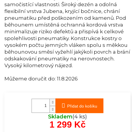
samočistící vlastnosti. Široký dezén a odolná
flexibilní vrstva Jubena, kryjící bočnice, chrání
pneumatiku před poškozením od kamenů. Pod
běhounem umístěná ochranná kordová vrstva
minimalizuje riziko defektů a přispívá k celkové
spolehlivosti pneumatiky. Konstrukce kostry o
vysokém počtu jemných vláken spolu s měkkou
běhounovou směsí vyžehlí jakýkoli povrch a brání
odskakování pneumatiky na nerovnostech.
Vysoký kilometrový nájezd.
Můžeme doručit do:
11.8.2026
Přidat do košíku
Skladem
(4 ks)
1 299 Kč
Měrná