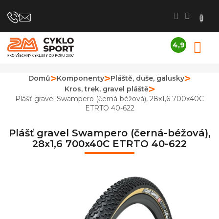
Přejít
na
obsah
4,9
N
Průměrné
K
hodnocení
obchodu
Domů
Komponenty
Pláště, duše, galusky
je
Kros, trek, gravel pláště
4,9
z
Plášť gravel Swampero (černá-béžová), 28x1,6 700x40C
5
ETRTO 40-622
hvězdiček.
Plášť gravel Swampero (černá-béžová),
28x1,6 700x40C ETRTO 40-622