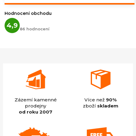
cena:
Hodnocení obchodu
Průměrné
4,9
hodnocení
86 hodnocení
obchodu
je
4,9
z
5
hvězdiček.
Zázemí kamenné
Více než
90%
prodejny
zboží
skladem
od roku 2007