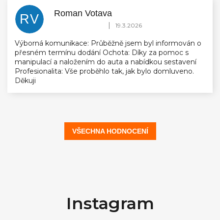
Roman Votava
RV
Hodnocení obchodu je 5 z 5 hvězdiček.
|
19.3.2026
Výborná komunikace: Průběžně jsem byl informován o
přesném termínu dodání Ochota: Díky za pomoc s
manipulací a naložením do auta a nabídkou sestavení
Profesionalita: Vše proběhlo tak, jak bylo domluveno.
Děkuji
VŠECHNA HODNOCENÍ
Z
á
Instagram
p
a