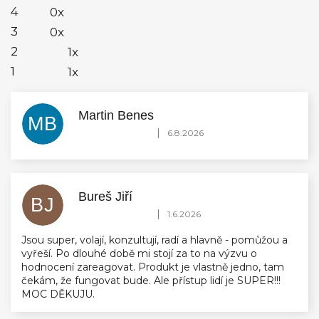
4
0x
3
0x
2
1x
1
1x
Martin Benes
MB
Hodnocení obchodu je 5 z 5 hvězdiček.
|
6.8.2026
Bureš Jiří
BJ
Hodnocení obchodu je 5 z 5 hvězdiček.
|
1.6.2026
Jsou super, volají, konzultují, radí a hlavně - pomůžou a
vyřeší. Po dlouhé době mi stojí za to na výzvu o
hodnocení zareagovat. Produkt je vlastně jedno, tam
čekám, že fungovat bude. Ale přístup lidí je SUPER!!!
MOC DĚKUJU.