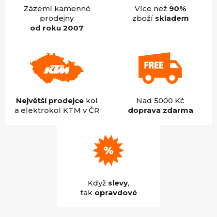
Zázemí kamenné
Více než
90%
prodejny
zboží
skladem
od roku 2007
Největší prodejce
kol
Nad 5000 Kč
a elektrokol KTM v ČR
doprava zdarma
Když
slevy
,
tak
opravdové