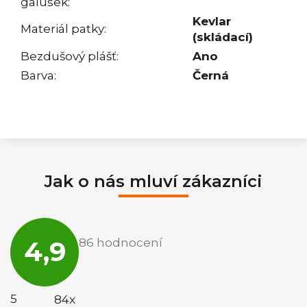
galusek
:
Kevlar
Materiál patky
:
(skládací)
Bezdušový plášť
:
Ano
Barva
:
Černá
Jak o nás mluví zákazníci
Průměrné
hodnocení
4,9
86 hodnocení
obchodu
je
4,9
z
5
5
84x
hvězdiček.