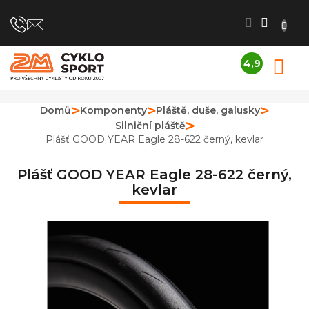
Přejít
na
obsah
4,9
N
Průměrné
K
hodnocení
obchodu
Domů
Komponenty
Pláště, duše, galusky
je
Silniční pláště
4,9
z
Plášť GOOD YEAR Eagle 28-622 černý, kevlar
5
hvězdiček.
Plášť GOOD YEAR Eagle 28-622 černý,
kevlar