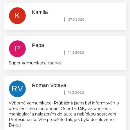
Kamila
K
Hodnocení obchodu je 5 z 5 hvězdiček.
|
27.5.2026
Pepa
P
Hodnocení obchodu je 5 z 5 hvězdiček.
|
14.5.2026
Super komunikace i servis.
Roman Votava
RV
Hodnocení obchodu je 5 z 5 hvězdiček.
|
19.3.2026
Výborná komunikace: Průběžně jsem byl informován o
přesném termínu dodání Ochota: Díky za pomoc s
manipulací a naložením do auta a nabídkou sestavení
Profesionalita: Vše proběhlo tak, jak bylo domluveno.
Děkuji