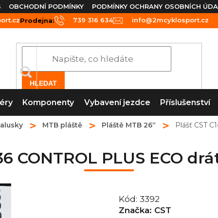
S
OBCHODNÍ PODMÍNKY
PODMÍNKY OCHRANY OSOBNÍCH ÚDA
rt.cz
739 316 634
info@2mcyklosport.cz
Prodejna:
HLEDAT
éry
Komponenty
Vybavení jezdce
Příslušenství
galusky
MTB pláště
Pláště MTB 26“
Plášť CST C
436 CONTROL PLUS ECO drát 
Kód:
3392
Značka:
CST