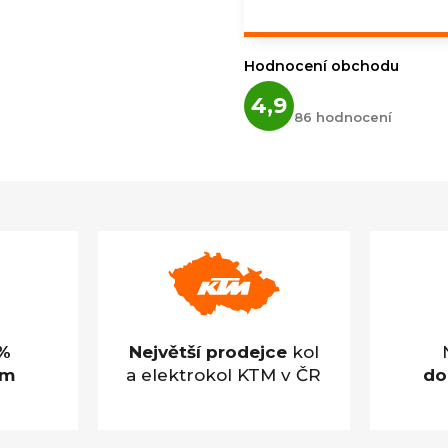
Hodnocení obchodu
Průměrné
4,9
hodnocení
86 hodnocení
obchodu
je
4,9
z
5
hvězdiček.
%
Největší prodejce
kol
em
a elektrokol KTM v ČR
do