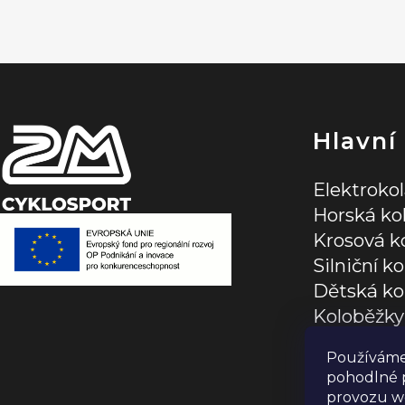
p
a
t
í
Hlavní
Elektroko
Horská ko
Krosová k
Silniční ko
Dětská ko
Koloběžky
Jízdní dop
Používáme
pohodlné p
provozu we