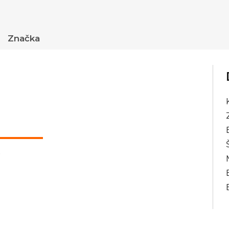
Značka
"
á