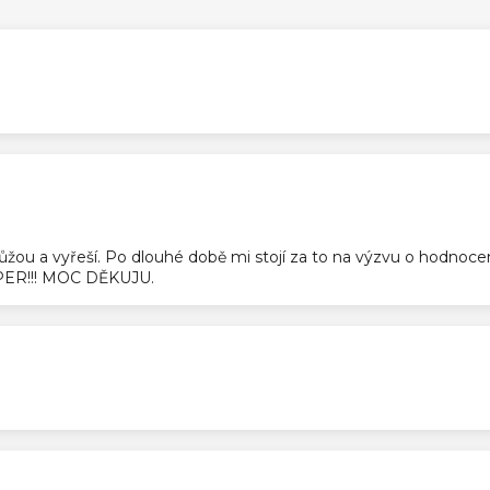
ek.
ek.
pomůžou a vyřeší. Po dlouhé době mi stojí za to na výzvu o hodnoc
SUPER!!! MOC DĚKUJU.
ek.