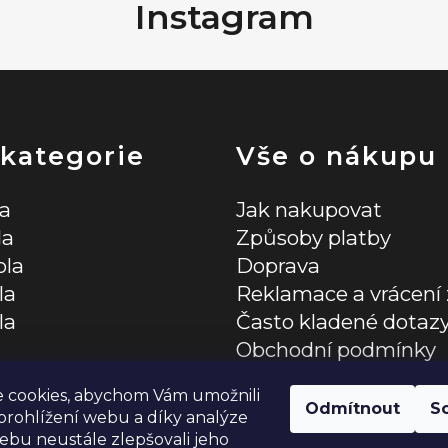
Instagram
 kategorie
Vše o nákupu
la
Jak nakupovat
la
Způsoby platby
ola
Doprava
la
Reklamace a vrácení 
la
Často kladené dotaz
Obchodní podmínky
lňky
Zásady ochrany osob
 cookies, abychom Vám umožnili
Odmítnout
S
rohlížení webu a díky analýze
bu neustále zlepšovali jeho