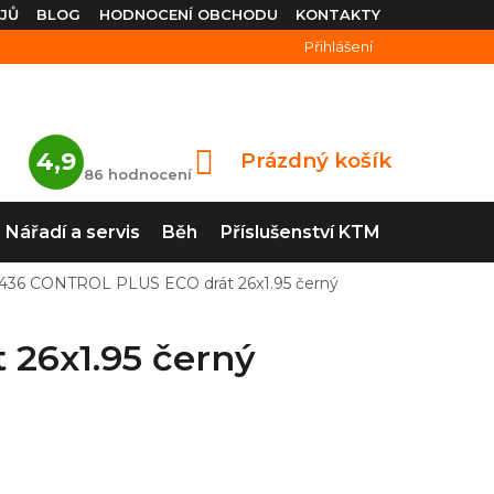
JŮ
BLOG
HODNOCENÍ OBCHODU
KONTAKTY
Přihlášení
Průměrné
4,9
Prázdný košík
NÁKUPNÍ
hodnocení
86 hodnocení
obchodu
KOŠÍK
je
4,9
Nářadí a servis
Běh
Příslušenství KTM
z
5
hvězdiček.
1436 CONTROL PLUS ECO drát 26x1.95 černý
26x1.95 černý