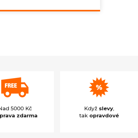
Měrná
cena:
Nad 5000 Kč
Když
slevy
,
prava zdarma
tak
opravdové