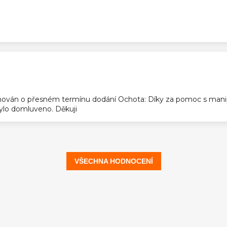
ek.
ek.
ován o přesném termínu dodání Ochota: Díky za pomoc s manip
 bylo domluveno. Děkuji
VŠECHNA HODNOCENÍ