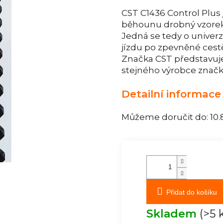
CST C1436 Control Plus 
běhounu drobný vzorek 
Jedná se tedy o univerz
jízdu po zpevněné cest
Značka CST představuj
stejného výrobce značk
Detailní informace
Můžeme doručit do:
10.
Přidat do košíku
Skladem
(>5 