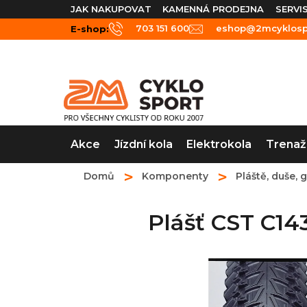
Přejít
JAK NAKUPOVAT
KAMENNÁ PRODEJNA
SERVI
na
703 151 600
eshop@2mcyklospo
E-shop:
obsah
Akce
Jízdní kola
Elektrokola
Trenaž
Domů
Komponenty
Pláště, duše, 
Plášť CST C1