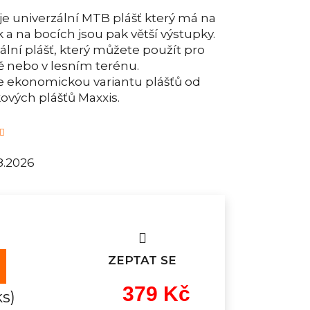
je univerzální MTB plášť který má na
a na bocích jsou pak větší výstupky.
ální plášť, který můžete použít pro
ě nebo v lesním terénu.
e ekonomickou variantu plášťů od
ových plášťů Maxxis.
8.2026
ZEPTAT SE
379 Kč
ks)