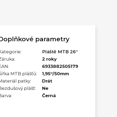
Doplňkové parametry
Kategorie
:
Pláště MTB 26“
Záruka
:
2 roky
EAN
:
6933882505179
Šířka MTB plášťů
:
1,95“/50mm
Materiál patky
:
Drát
Bezdušový plášť
:
Ne
Barva
:
Černá