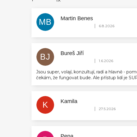
Martin Benes
MB
Hodnocení obchodu je 5 z 5 hvězdič
|
6.8.2026
Bureš Jiří
BJ
Hodnocení obchodu je 5 z 5 hvězdič
|
1.6.2026
Jsou super, volají, konzultují, radí a hlavně - 
čekám, že fungovat bude. Ale přístup lidí je 
Kamila
K
Hodnocení obchodu je 5 z 5 hvězdič
|
27.5.2026
Pepa