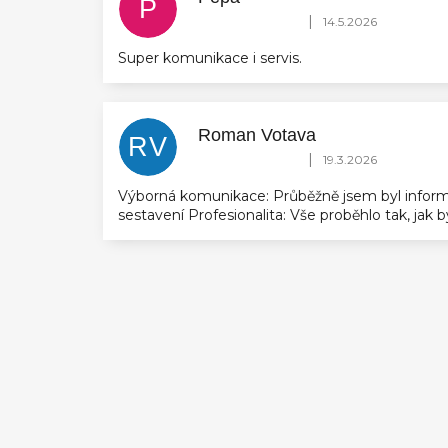
P
Hodnocení obchodu je 5 z 5 hvězdič
|
14.5.2026
Super komunikace i servis.
Roman Votava
RV
Hodnocení obchodu je 5 z 5 hvězdič
|
19.3.2026
Výborná komunikace: Průběžně jsem byl inform
sestavení Profesionalita: Vše proběhlo tak, jak
Z
á