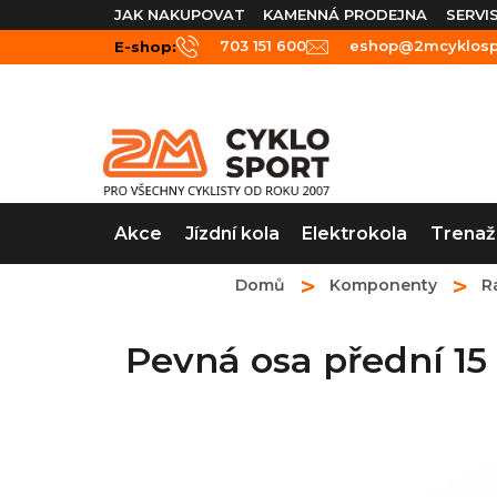
Přejít
JAK NAKUPOVAT
KAMENNÁ PRODEJNA
SERVI
na
703 151 600
eshop@2mcyklospo
E-shop:
obsah
Akce
Jízdní kola
Elektrokola
Trenaž
Domů
Komponenty
R
Pevná osa přední 1