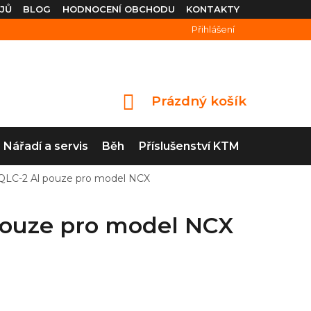
JŮ
BLOG
HODNOCENÍ OBCHODU
KONTAKTY
Přihlášení
Prázdný košík
NÁKUPNÍ
KOŠÍK
Nářadí a servis
Běh
Příslušenství KTM
QLC-2 Al pouze pro model NCX
pouze pro model NCX