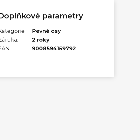
Doplňkové parametry
Kategorie
:
Pevné osy
Záruka
:
2 roky
EAN
:
9008594159792