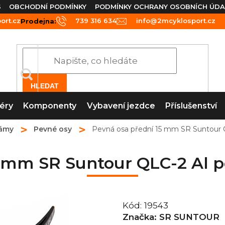
S
OBCHODNÍ PODMÍNKY
PODMÍNKY OCHRANY OSOBNÍCH ÚDA
rt.cz
739 316 634
info@2mcyklosport.cz
Prodejna:
HLEDAT
éry
Komponenty
Vybavení jezdce
Příslušenství
ámy
Pevné osy
Pevná osa přední 15 mm SR Suntour 
5 mm SR Suntour QLC-2 Al 
Kód:
19543
Značka:
SR SUNTOUR