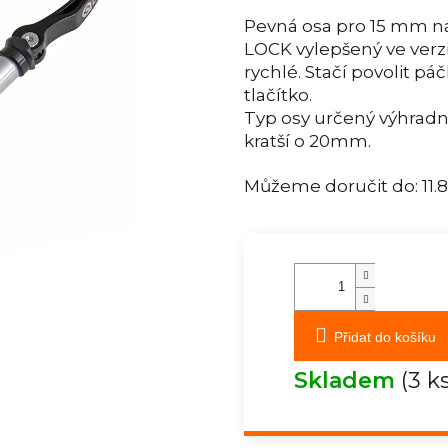
Pevná osa pro 15 mm náb
LOCK vylepšený ve verzi
rychlé. Stačí povolit p
tlačítko.
Typ osy určený výhradně
kratší o 20mm.
Můžeme doručit do:
11.
Přidat do košíku
Skladem
(3 k