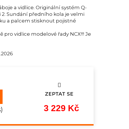
oje a vidlice. Originální systém Q-
 2. Sundání předního kola je velmi
áčku a palcem stisknout pojistné
 pro vidlice modelové řady NCX!!! Je
8.2026
ZEPTAT SE
3 229 Kč
s)
Měrná
cena: