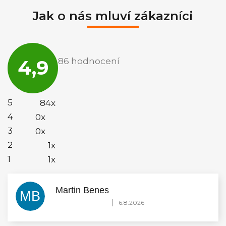
Jak o nás mluví zákazníci
Průměrné
hodnocení
4,9
86 hodnocení
obchodu
je
4,9
z
5
5
84x
hvězdiček.
4
0x
3
0x
2
1x
1
1x
Martin Benes
MB
Hodnocení obchodu je 5 z 5 hvězdiček.
|
6.8.2026