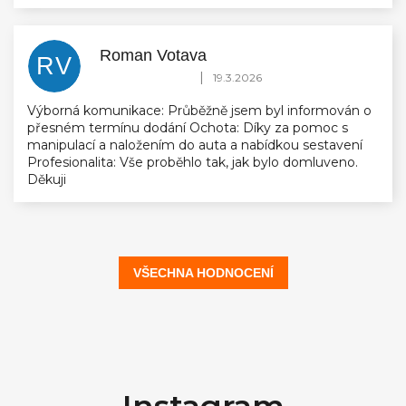
Roman Votava
RV
Hodnocení obchodu je 5 z 5 hvězdiček.
|
19.3.2026
Výborná komunikace: Průběžně jsem byl informován o
přesném termínu dodání Ochota: Díky za pomoc s
manipulací a naložením do auta a nabídkou sestavení
Profesionalita: Vše proběhlo tak, jak bylo domluveno.
Děkuji
VŠECHNA HODNOCENÍ
Z
á
Instagram
p