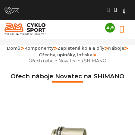
Přejít
na
obsah
4,9
N
Průměrné
K
hodnocení
obchodu
Domů
Komponenty
Zapletená kola a díly
Náboje
je
Ořechy, upínáky, ložiska
4,9
z
Ořech náboje Novatec na SHIMANO
5
hvězdiček.
Ořech náboje Novatec na SHIMANO