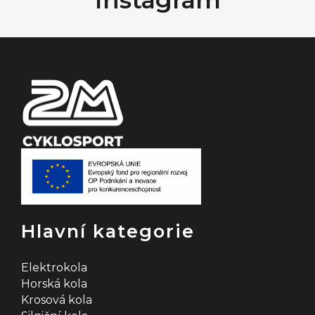
a
t
í
Hlavní kategorie
Elektrokola
Horská kola
Krosová kola