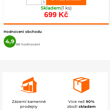
Skladem
(1 ks)
699 Kč
Měrná
cena:
Hodnocení obchodu
Průměrné
4,9
hodnocení
86 hodnocení
obchodu
je
4,9
z
5
hvězdiček.
Zázemí kamenné
Více než
90%
prodejny
zboží
skladem