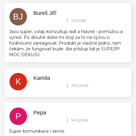
Bureš Jiří
BJ
Hodnocení obchodu je 5 z 5 hvězdiček.
|
1.6.2026
Jsou super, volají, konzultují, radí a hlavně - pomůžou a
vyřeší. Po dlouhé době mi stojí za to na výzvu o
hodnocení zareagovat. Produkt je vlastně jedno, tam
čekám, že fungovat bude. Ale přístup lidí je SUPER!!!
MOC DĚKUJU.
Kamila
K
Hodnocení obchodu je 5 z 5 hvězdiček.
|
27.5.2026
Pepa
P
Hodnocení obchodu je 5 z 5 hvězdiček.
|
14.5.2026
Super komunikace i servis.