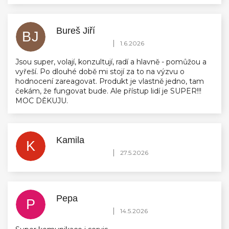
Bureš Jiří
BJ
Hodnocení obchodu je 5 z 5 hvězdiček.
|
1.6.2026
Jsou super, volají, konzultují, radí a hlavně - pomůžou a
vyřeší. Po dlouhé době mi stojí za to na výzvu o
hodnocení zareagovat. Produkt je vlastně jedno, tam
čekám, že fungovat bude. Ale přístup lidí je SUPER!!!
MOC DĚKUJU.
Kamila
K
Hodnocení obchodu je 5 z 5 hvězdiček.
|
27.5.2026
Pepa
P
Hodnocení obchodu je 5 z 5 hvězdiček.
|
14.5.2026