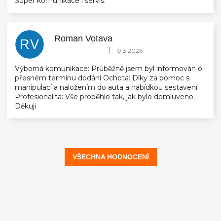
Super komunikace i servis.
Roman Votava
RV
Hodnocení obchodu je 5 z 5 hvězdiček.
|
19.3.2026
Výborná komunikace: Průběžně jsem byl informován o
přesném termínu dodání Ochota: Díky za pomoc s
manipulací a naložením do auta a nabídkou sestavení
Profesionalita: Vše proběhlo tak, jak bylo domluveno.
Děkuji
VŠECHNA HODNOCENÍ
Z
á