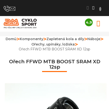
Přejít
na
obsah
4,9
N
Průměrné
K
hodnocení
obchodu
Domů
Komponenty
Zapletená kola a díly
Náboje
je
Ořechy, upínáky, ložiska
4,9
z
Ořech FFWD MTB BOOST SRAM XD 12sp
5
hvězdiček.
Ořech FFWD MTB BOOST SRAM XD
12sp