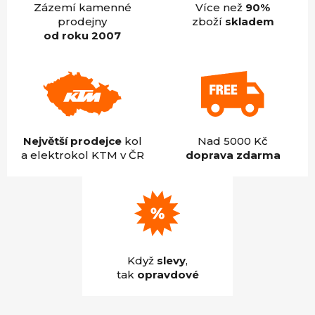
Zázemí kamenné
Více než
90%
prodejny
zboží
skladem
od roku 2007
Největší prodejce
kol
Nad 5000 Kč
a elektrokol KTM v ČR
doprava zdarma
Když
slevy
,
tak
opravdové