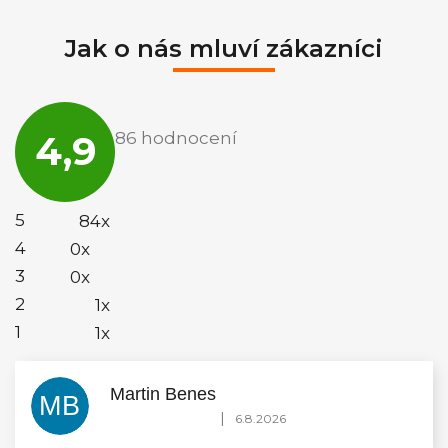
Jak o nás mluví zákazníci
Průměrné
hodnocení
4,9
86 hodnocení
obchodu
je
4,9
z
5
5
84x
hvězdiček.
4
0x
3
0x
2
1x
1
1x
Martin Benes
MB
Hodnocení obchodu je 5 z 5 hvězdiček.
|
6.8.2026