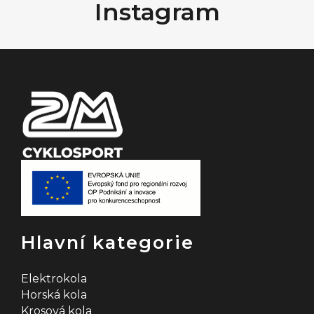
Instagram
p
a
t
í
Hlavní kategorie
Elektrokola
Horská kola
Krosová kola