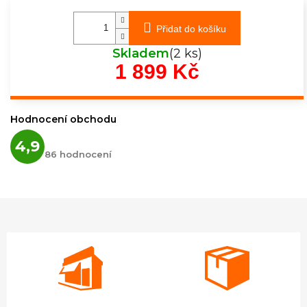
Přidat do košíku
Skladem
(2 ks)
1 899 Kč
Měrná
cena:
Hodnocení obchodu
Průměrné
4,9
hodnocení
86 hodnocení
obchodu
je
4,9
z
5
hvězdiček.