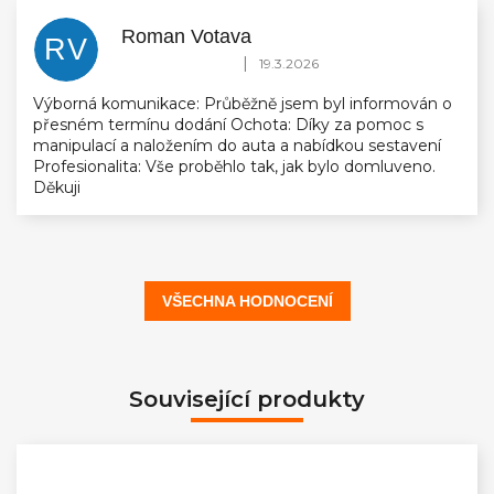
Roman Votava
RV
Hodnocení obchodu je 5 z 5 hvězdiček.
|
19.3.2026
Výborná komunikace: Průběžně jsem byl informován o
přesném termínu dodání Ochota: Díky za pomoc s
manipulací a naložením do auta a nabídkou sestavení
Profesionalita: Vše proběhlo tak, jak bylo domluveno.
Děkuji
VŠECHNA HODNOCENÍ
Související produkty