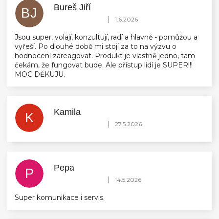
Bureš Jiří
BJ
Hodnocení obchodu je 5 z 5 hvězdiček.
|
1.6.2026
Jsou super, volají, konzultují, radí a hlavně - pomůžou a
vyřeší. Po dlouhé době mi stojí za to na výzvu o
hodnocení zareagovat. Produkt je vlastně jedno, tam
čekám, že fungovat bude. Ale přístup lidí je SUPER!!!
MOC DĚKUJU.
Kamila
K
Hodnocení obchodu je 5 z 5 hvězdiček.
|
27.5.2026
Pepa
P
Hodnocení obchodu je 5 z 5 hvězdiček.
|
14.5.2026
Super komunikace i servis.