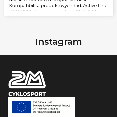
Kompatibilita produktových řad: Active Line
(BDU2XX), Performance Line (BDU2XX),
Performance...
Z
á
Instagram
p
a
t
í