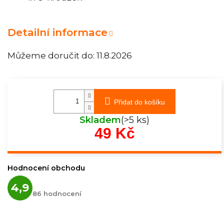
Detailní informace
Můžeme doručit do:
11.8.2026
Přidat do košíku
Skladem
(>5 ks)
49 Kč
Měrná
cena:
Hodnocení obchodu
Průměrné
4,9
hodnocení
86 hodnocení
obchodu
je
4,9
z