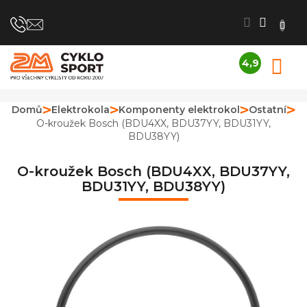
Přejít
na
obsah
4,9
N
Průměrné
K
hodnocení
obchodu
Domů
Elektrokola
Komponenty elektrokol
Ostatní
je
O-kroužek Bosch (BDU4XX, BDU37YY, BDU31YY,
4,9
BDU38YY)
z
5
hvězdiček.
O-kroužek Bosch (BDU4XX, BDU37YY,
BDU31YY, BDU38YY)