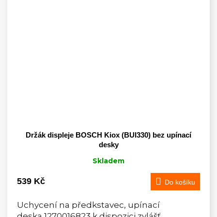
Držák displeje BOSCH Kiox (BUI330) bez upínací
desky
Skladem
539 Kč
Do košíku
Uchycení na předkstavec, upínací
deska 1270016823 k dispozici zvlášť.