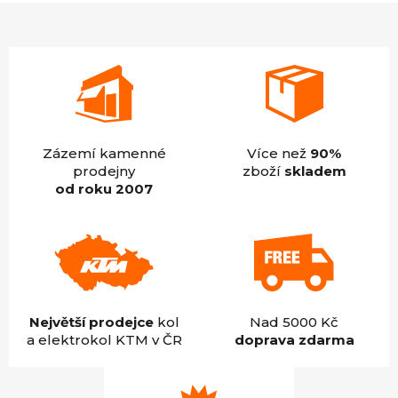
5
hvězdiček.
Zázemí kamenné
Více než
90%
prodejny
zboží
skladem
od roku 2007
Největší prodejce
kol
Nad 5000 Kč
a elektrokol KTM v ČR
doprava zdarma