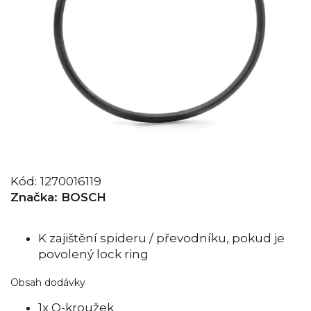
Kód:
1270016119
Značka:
BOSCH
K zajištění spideru / převodníku, pokud je
povolený lock ring
Obsah dodávky
1x O-kroužek