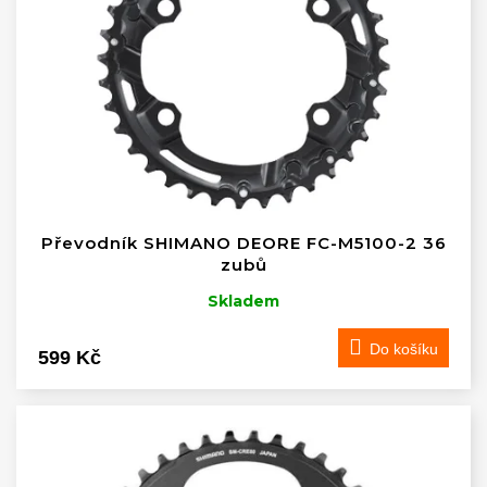
t
p
ů
r
o
d
u
k
t
ů
Převodník SHIMANO DEORE FC-M5100-2 36
zubů
Skladem
Do košíku
599 Kč