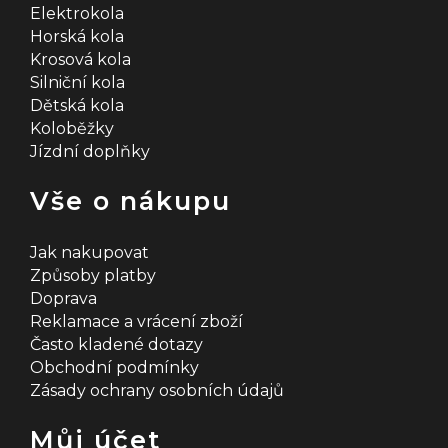
v
Elektrokola
Horská kola
ý
Krosová kola
Silniční kola
p
Dětská kola
i
Koloběžky
Jízdní doplňky
s
u
Vše o nákupu
Jak nakupovat
Způsoby platby
Doprava
Reklamace a vrácení zboží
Často kladené dotazy
Obchodní podmínky
Zásady ochrany osobních údajů
Můj účet