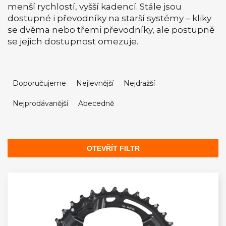
menší rychlostí, vyšší kadencí. Stále jsou
dostupné i převodníky na starší systémy – kliky
se dvěma nebo třemi převodníky, ale postupně
se jejich dostupnost omezuje.
Ř
a
Doporučujeme
Nejlevnější
Nejdražší
z
Nejprodávanější
Abecedně
e
n
í
p
OTEVŘÍT FILTR
r
V
o
ý
d
p
u
i
k
s