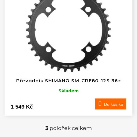
Převodník SHIMANO SM-CRE80-12S 36z
Skladem
Do košíku
1 549 Kč
3
položek celkem
O