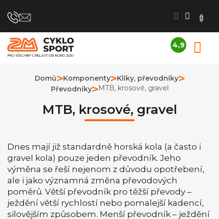
Přejít
na
obsah
4,9
N
Průměrné
K
hodnocení
obchodu
Domů
Komponenty
Kliky, převodníky
je
MTB, krosové, gravel
Převodníky
4,9
z
5
MTB, krosové, gravel
hvězdiček.
Dnes mají již standardně horská kola (a často i
gravel kola) pouze jeden převodník. Jeho
výměna se řeší nejenom z důvodu opotřebení,
ale i jako významná změna převodových
poměrů. Větší převodník pro těžší převody –
ježdění větší rychlostí nebo pomalejší kadencí,
silovějším způsobem. Menší převodník – ježdění