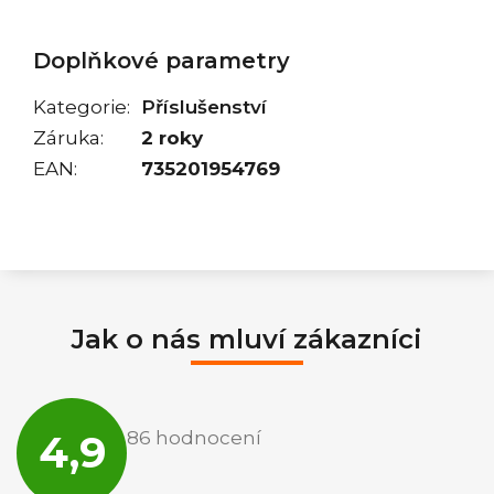
Doplňkové parametry
Kategorie
:
Příslušenství
Záruka
:
2 roky
EAN
:
735201954769
Jak o nás mluví zákazníci
Průměrné
hodnocení
4,9
86 hodnocení
obchodu
je
4,9