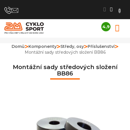
Přejít
na
obsah
4,9
N
Průměrné
K
hodnocení
obchodu
Domů
Komponenty
Středy, osy
Příslušenství
je
Montážní sady středových složení BB86
4,9
z
5
Montážní sady středových složení
hvězdiček.
BB86