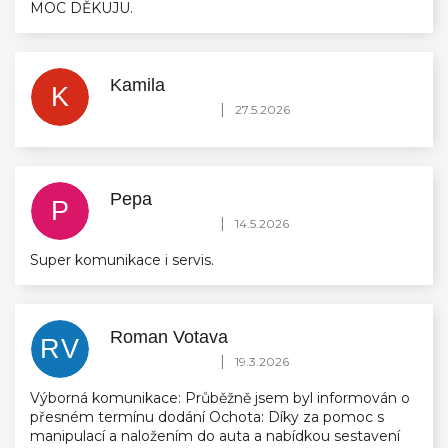
MOC DĚKUJU.
Kamila
K
Hodnocení obchodu je 5 z 5 hvězdiček.
|
27.5.2026
Pepa
P
Hodnocení obchodu je 5 z 5 hvězdiček.
|
14.5.2026
Super komunikace i servis.
Roman Votava
RV
Hodnocení obchodu je 5 z 5 hvězdiček.
|
19.3.2026
Výborná komunikace: Průběžně jsem byl informován o
přesném termínu dodání Ochota: Díky za pomoc s
manipulací a naložením do auta a nabídkou sestavení