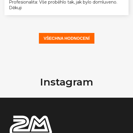
Profesionalita: Vše proběhlo tak, jak bylo domluveno.
Děkuji
VŠECHNA HODNOCENÍ
Z
á
Instagram
p
a
t
í