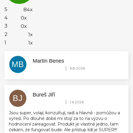
z
5
5
84x
hvězdiček.
4
0x
3
0x
2
1x
1
1x
Martin Benes
MB
Hodnocení obchodu je 5 z 5 hvězdiček.
|
6.8.2026
Bureš Jiří
BJ
Hodnocení obchodu je 5 z 5 hvězdiček.
|
1.6.2026
Jsou super, volají, konzultují, radí a hlavně - pomůžou a
vyřeší. Po dlouhé době mi stojí za to na výzvu o
hodnocení zareagovat. Produkt je vlastně jedno, tam
čekám, že fungovat bude. Ale přístup lidí je SUPER!!!