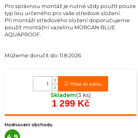
Pro správnou montáž je nutné vždy použít pouze
typ lisu určeného pro vaše středové složení.
Při montáží středového složení doporučujeme
použít montážní vazelínu MORGAN BLUE
AQUAPROOF.
Můžeme doručit do:
11.8.2026
Přidat do košíku
Skladem
(3 ks)
1 299 Kč
Měrná
cena:
Hodnocení obchodu
Průměrné
4,9