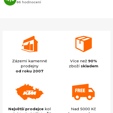
hodnocení
86 hodnocení
obchodu
je
4,9
z
5
hvězdiček.
Zázemí kamenné
Více než
90%
prodejny
zboží
skladem
od roku 2007
Největší prodejce
kol
Nad 5000 Kč