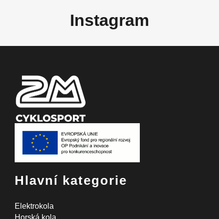
á
p
Instagram
a
t
í
Hlavní kategorie
Elektrokola
Horská kola