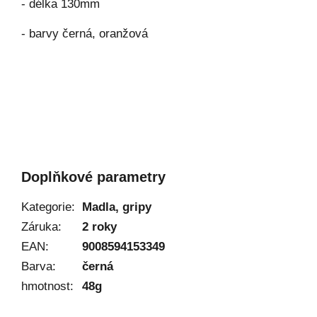
- délka 130mm
- barvy černá, oranžová
Doplňkové parametry
Kategorie
:
Madla, gripy
Záruka
:
2 roky
EAN
:
9008594153349
Barva
:
černá
hmotnost
:
48g