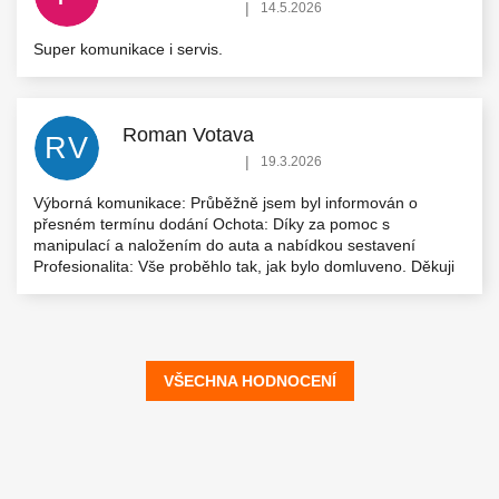
Hodnocení obchodu je 5 z 5 hvězdiček.
|
14.5.2026
Super komunikace i servis.
Roman Votava
RV
Hodnocení obchodu je 5 z 5 hvězdiček.
|
19.3.2026
Výborná komunikace: Průběžně jsem byl informován o
přesném termínu dodání Ochota: Díky za pomoc s
manipulací a naložením do auta a nabídkou sestavení
Profesionalita: Vše proběhlo tak, jak bylo domluveno. Děkuji
VŠECHNA HODNOCENÍ
Z