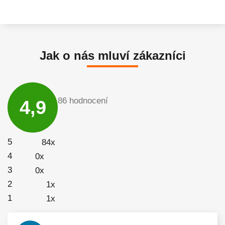
Jak o nás mluví zákazníci
Průměrné
hodnocení
86 hodnocení
4,9
obchodu
je
4,9
z
5
5
84x
hvězdiček.
4
0x
3
0x
2
1x
1
1x