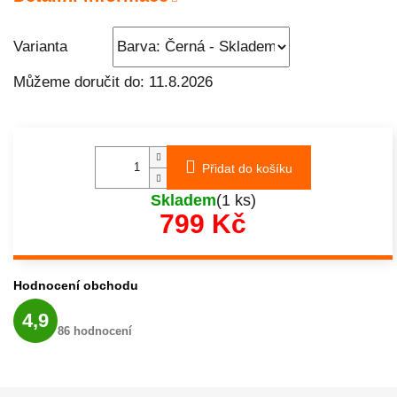
Varianta
Můžeme doručit do:
11.8.2026
Přidat do košíku
Skladem
(1 ks)
799 Kč
Měrná
cena:
Hodnocení obchodu
Průměrné
4,9
hodnocení
86 hodnocení
obchodu
je
4,9
z