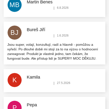
Martin Benes
MB
Hodnocení obchodu je 5 z 5 hvězdiček.
|
6.8.2026
Bureš Jiří
BJ
Hodnocení obchodu je 5 z 5 hvězdiček.
|
1.6.2026
Jsou super, volají, konzultují, radí a hlavně - pomůžou a
vyřeší. Po dlouhé době mi stojí za to na výzvu o hodnocení
zareagovat. Produkt je vlastně jedno, tam čekám, že
fungovat bude. Ale přístup lidí je SUPER!!! MOC DĚKUJU.
Kamila
K
Hodnocení obchodu je 5 z 5 hvězdiček.
|
27.5.2026
Pepa
P