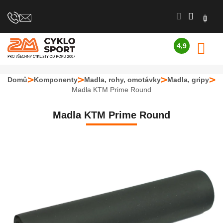
Přejít
na
obsah
4,9
N
Průměrné
K
hodnocení
obchodu
Domů
Komponenty
Madla, rohy, omotávky
Madla, gripy
je
Madla KTM Prime Round
4,9
z
5
Madla KTM Prime Round
hvězdiček.