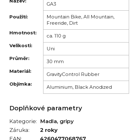
Název:
GA3
Použití:
Mountain Bike, All Mountain,
Freeride, Dirt
Hmotnost:
ca. 110 g
Velikosti:
Uni
Průměr:
30 mm
Materiál:
GravityControl Rubber
Objímka:
Aluminium, Black Anodized
Doplňkové parametry
Kategorie
:
Madla, gripy
Záruka
:
2 roky
EAN
:
4260477068767