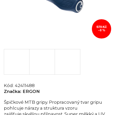
979 Kč
–8 %
Kód:
42411488
Značka:
ERGON
Špičkové MTB gripy. Propracovaný tvar gripu
pohlcuje nárazy a struktura vzoru
zajišťuje skvělou přilnavost. Super měkký a UV