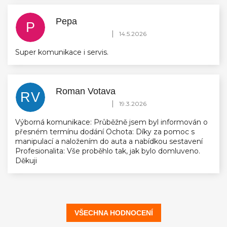
Pepa
P
Hodnocení obchodu je 5 z 5 hvězdiček.
|
14.5.2026
Super komunikace i servis.
Roman Votava
RV
Hodnocení obchodu je 5 z 5 hvězdiček.
|
19.3.2026
Výborná komunikace: Průběžně jsem byl informován o
přesném termínu dodání Ochota: Díky za pomoc s
manipulací a naložením do auta a nabídkou sestavení
Profesionalita: Vše proběhlo tak, jak bylo domluveno.
Děkuji
VŠECHNA HODNOCENÍ