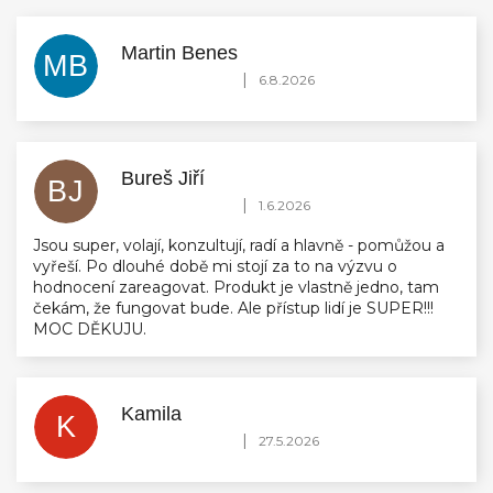
Martin Benes
MB
Hodnocení obchodu je 5 z 5 hvězdiček.
|
6.8.2026
Bureš Jiří
BJ
Hodnocení obchodu je 5 z 5 hvězdiček.
|
1.6.2026
Jsou super, volají, konzultují, radí a hlavně - pomůžou a
vyřeší. Po dlouhé době mi stojí za to na výzvu o
hodnocení zareagovat. Produkt je vlastně jedno, tam
čekám, že fungovat bude. Ale přístup lidí je SUPER!!!
MOC DĚKUJU.
Kamila
K
Hodnocení obchodu je 5 z 5 hvězdiček.
|
27.5.2026