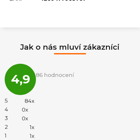
Jak o nás mluví zákazníci
Průměrné
hodnocení
4,9
86 hodnocení
obchodu
je
4,9
z
5
5
84x
hvězdiček.
4
0x
3
0x
2
1x
1
1x