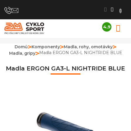
Přejít
na
obsah
4,9
N
Průměrné
K
hodnocení
obchodu
Domů
Komponenty
Madla, rohy, omotávky
je
Madla ERGON GA3-L NIGHTRIDE BLUE
Madla, gripy
4,9
z
5
Madla ERGON GA3-L NIGHTRIDE BLUE
hvězdiček.