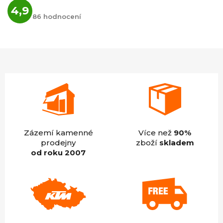
Průměrné
4,9
hodnocení
86 hodnocení
obchodu
je
4,9
z
5
hvězdiček.
Zázemí kamenné
Více než
90%
prodejny
zboží
skladem
od roku 2007