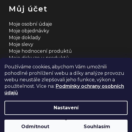
Můj účet
Moje osobní údaje
Moje objednávky
Moje doklady
Moje slevy
Moje hodnocení produktů
Moje diskuze u produktů
Používáme cookies, abychom Vám umožnili
pohodlné prohlížení webu a díky analýze provozu
webu neustále zlepšovali jeho funkce, výkon a
použitelnost. Více na:
Podmínky ochrany osobních
údajů
Na systému
Shoptet
s ❤️ vyšperkovalo
Comerto
Nastavení
Copyright 2026
2MCyklosport
. Všechna práva
Odmítnout
Souhlasím
vyhrazena.
Upravit nastavení cookies