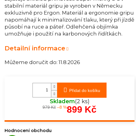
stabilní materiál gripu je vyroben v Německu
exkluzivně pro Ergon. Materiál a ergonomie gripu
napomáhají k minimalizování tlaku, který při jízdě
působí na ruce a páteř. Odlehčená objímka
umožňuje i použití na karbonových řidítkách.
Detailní informace
Můžeme doručit do:
11.8.2026
Přidat do košíku
Skladem
(2 ks)
899 Kč
979 Kč
–8 %
Měrná
cena:
Hodnocení obchodu