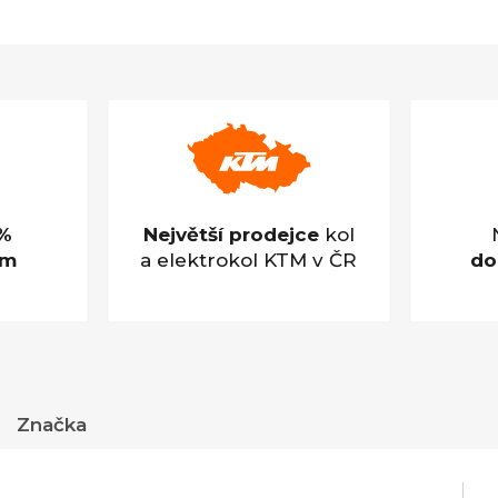
je
4,9
z
5
hvězdiček.
%
Největší prodejce
kol
em
a elektrokol KTM v ČR
do
Značka