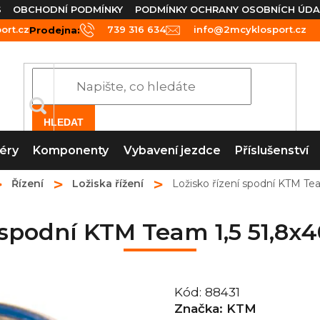
S
OBCHODNÍ PODMÍNKY
PODMÍNKY OCHRANY OSOBNÍCH ÚDA
rt.cz
739 316 634
info@2mcyklosport.cz
Prodejna:
HLEDAT
éry
Komponenty
Vybavení jezdce
Příslušenství
Řízení
Ložiska řížení
Ložisko řízení spodní KTM T
í spodní KTM Team 1,5 51,8
Kód:
88431
Značka:
KTM