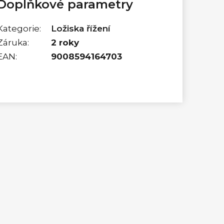
Doplňkové parametry
Kategorie
:
Ložiska řížení
Záruka
:
2 roky
EAN
:
9008594164703