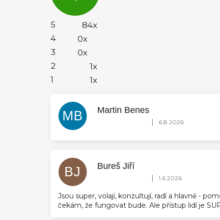
4,9
z
5
5
84x
hvězdiček.
4
0x
3
0x
2
1x
1
1x
Martin Benes
MB
Hodnocení obchodu je 5 z 5 hvězdič
|
6.8.2026
Bureš Jiří
BJ
Hodnocení obchodu je 5 z 5 hvězdič
|
1.6.2026
Jsou super, volají, konzultují, radí a hlavně - 
čekám, že fungovat bude. Ale přístup lidí je 