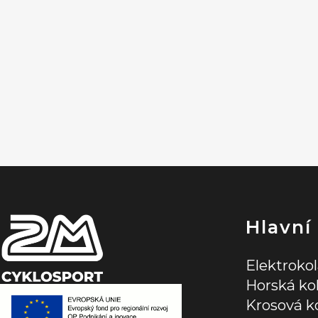
Z
á
p
a
t
í
Hlavní
Elektroko
Horská ko
Krosová k