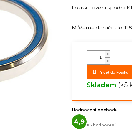
Ložisko řízení spodní 
Můžeme doručit do:
11.
Přidat do košíku
Skladem
(>5 
Hodnocení obchodu
Průměrné
4,9
hodnocení
86 hodnocení
obchodu