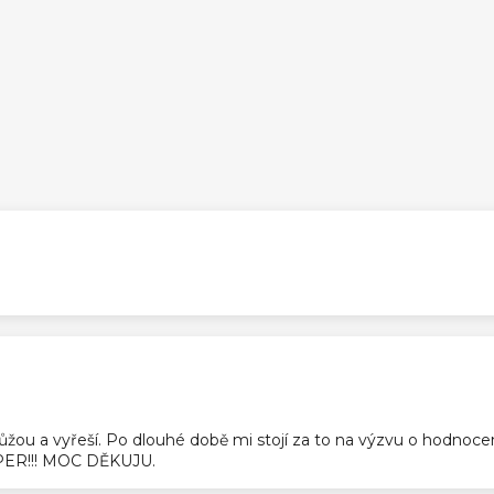
ek.
ek.
pomůžou a vyřeší. Po dlouhé době mi stojí za to na výzvu o hodnoc
SUPER!!! MOC DĚKUJU.