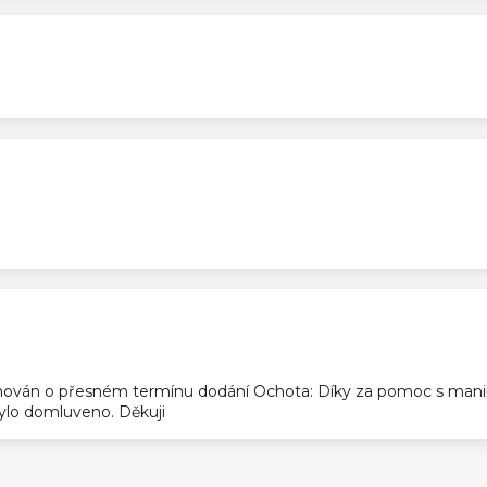
ek.
ek.
ek.
ován o přesném termínu dodání Ochota: Díky za pomoc s manip
 bylo domluveno. Děkuji