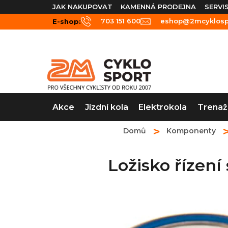
Přejít
JAK NAKUPOVAT
KAMENNÁ PRODEJNA
SERVI
na
703 151 600
eshop@2mcyklospo
E-shop:
obsah
Akce
Jízdní kola
Elektrokola
Trenaž
Domů
Komponenty
Ložisko řízen