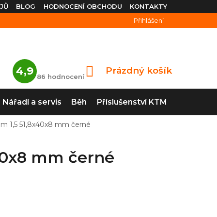
JŮ
BLOG
HODNOCENÍ OBCHODU
KONTAKTY
Přihlášení
Průměrné
4,9
Prázdný košík
NÁKUPNÍ
hodnocení
86 hodnocení
obchodu
KOŠÍK
je
4,9
Nářadí a servis
Běh
Příslušenství KTM
z
5
hvězdiček.
eam 1,5 51,8x40x8 mm černé
x40x8 mm černé