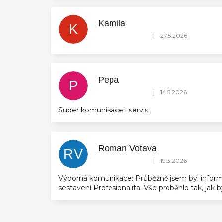
Kamila
K
Hodnocení obchodu je 5 z 5 hvězdič
|
27.5.2026
Pepa
P
Hodnocení obchodu je 5 z 5 hvězdič
|
14.5.2026
Super komunikace i servis.
Roman Votava
RV
Hodnocení obchodu je 5 z 5 hvězdič
|
19.3.2026
Výborná komunikace: Průběžně jsem byl inform
sestavení Profesionalita: Vše proběhlo tak, jak