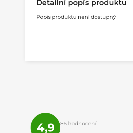
Detailní popis produktu
Popis produktu není dostupný
Průměrné
hodnocení
4,9
86 hodnocení
obchodu
je