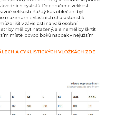
 závodních cyklistů. Doporučené velikosti
ávné velikosti. Každý kus oblečení byl
áno maximum z vlastních charakteristik
ůže lišit v závislosti na Vaší osobní
tr by měl být natažený, ale neměl by škrtit.
rším místě, obvod boků naopak v nejužším
LECH A CYKLISTICKÝCH VLOŽKÁCH ZDE