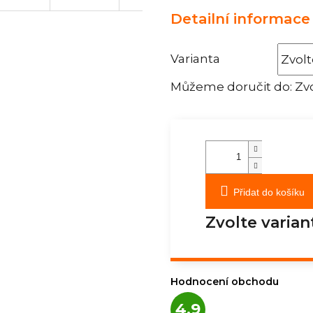
Detailní informace
Varianta
Můžeme doručit do:
Zvo
Přidat do košíku
Zvolte varian
Hodnocení obchodu
Průměrné
4,9
hodnocení