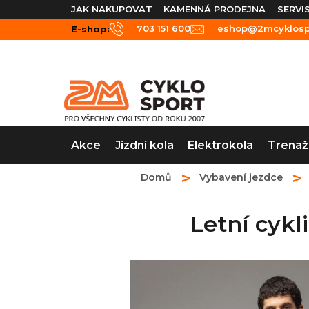
Přejít
JAK NAKUPOVAT
KAMENNÁ PRODEJNA
SERVI
na
703 151 600
eshop@2mcyklospo
E-shop:
obsah
Akce
Jízdní kola
Elektrokola
Trenaž
Domů
Vybavení jezdce
Letní cyk