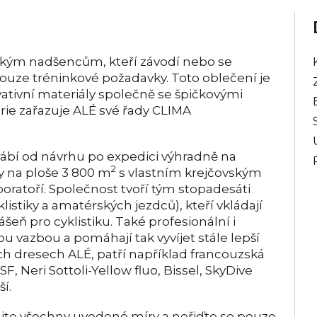
kým nadšencům, kteří závodí nebo se
ouze tréninkové požadavky. Toto oblečení je
ativní materiály společně se špičkovými
rie zařazuje ALÉ své řady CLIMA
rábí od návrhu po expedici výhradně na
2
y na ploše 3 800 m
s vlastním krejčovským
atoří. Společnost tvoří tým stopadesáti
listiky a amatérských jezdců), kteří vkládají
šeň pro cyklistiku. Také profesionální i
u vazbou a pomáhají tak vyvíjet stále lepší
ých dresech ALÉ, patří například francouzská
, Neri Sottoli-Yellow fluo, Bissel, SkyDive
í.
jte všechny uvedené míry a neřiďte se pouze