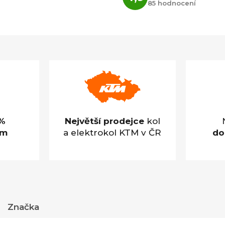
85 hodnocení
obchodu
je
4,9
z
5
hvězdiček.
%
Největší prodejce
kol
em
a elektrokol KTM v ČR
do
Značka