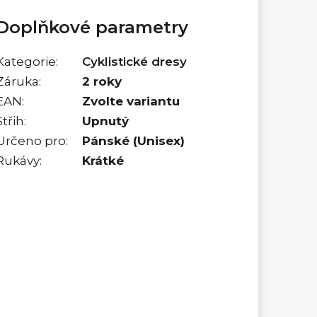
Doplňkové parametry
Kategorie
:
Cyklistické dresy
Záruka
:
2 roky
EAN
:
Zvolte variantu
Střih
:
Upnutý
Určeno pro
:
Pánské (Unisex)
Rukávy
:
Krátké