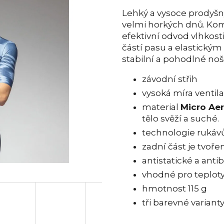
Lehký a vysoce prodyš
velmi horkých dnů. Kom
efektivní odvod vlhkos
částí pasu a elastický
stabilní a pohodlné noš
závodní střih
vysoká míra ventil
material
Micro Ae
tělo svěží a suché.
technologie rukáv
zadní část je tvoře
antistatické a antib
vhodné pro teploty
hmotnost 115 g
tři barevné variant