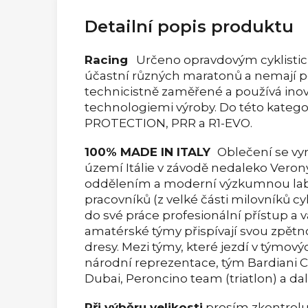
Detailní popis produktu
Racing
Určeno opravdovým cyklistic
účastní různých maratonů a nemají p
technicistně zaměřené a používá inov
technologiemi výroby. Do této katego
PROTECTION, PRR a R1-EVO.
100% MADE IN ITALY
Oblečení se vy
území Itálie v závodě nedaleko Veron
oddělením a moderní výzkumnou labor
pracovníků (z velké části milovníků cyk
do své práce profesionální přístup a vá
amatérské týmy přispívají svou zpětno
dresy. Mezi týmy, které jezdí v týmov
národní reprezentace, tým Bardiani CSF
Dubai, Peroncino team (triatlon) a dalš
Při výběru velikosti
prosím zkontrolu