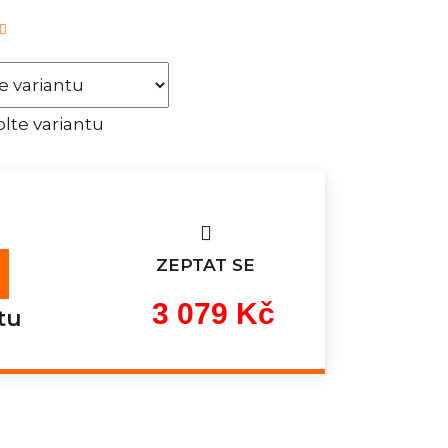
lte variantu
ZEPTAT SE
3 079 Kč
tu
Měrná
cena: