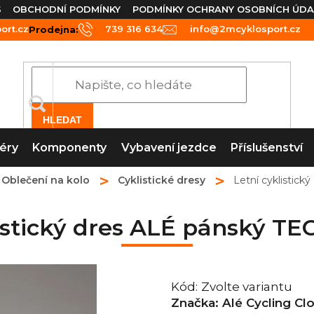
S
OBCHODNÍ PODMÍNKY
PODMÍNKY OCHRANY OSOBNÍCH ÚDA
rt.cz
739 316 634
info@2mcyklosport.cz
Prodejna:
HLEDAT
éry
Komponenty
Vybavení jezdce
Příslušenství
Oblečení na kolo
Cyklistické dresy
Letní cyklistic
listický dres ALÉ pánský T
Kód:
Zvolte variantu
Značka:
Alé Cycling Cl