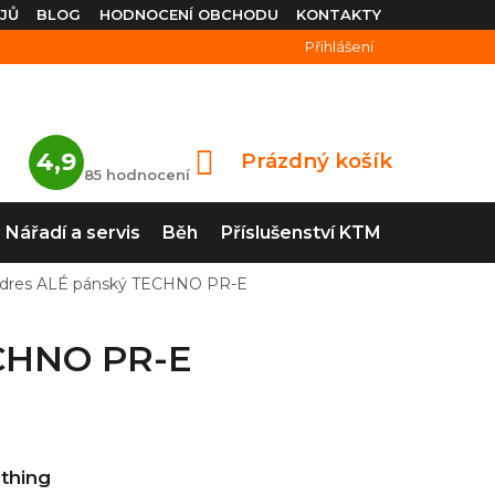
JŮ
BLOG
HODNOCENÍ OBCHODU
KONTAKTY
Přihlášení
Průměrné
4,9
Prázdný košík
NÁKUPNÍ
hodnocení
85 hodnocení
obchodu
KOŠÍK
je
4,9
Nářadí a servis
Běh
Příslušenství KTM
z
5
hvězdiček.
ký dres ALÉ pánský TECHNO PR-E
ECHNO PR-E
othing