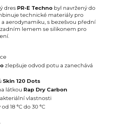
ný dres
PR-E Techno
byl navržený do
binuje technické materiály pro
ti a aerodynamiku, s bezešvou přední
m zadním lemem se silikonem pro
ení.
ace
ro
zlepšuje odvod potu a zanechává
ů
Skin 120 Dots
na látkou
Rap Dry Carbon
akteriální vlastnosti
 od 18 °C do 30 °C
y