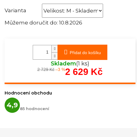
Varianta
Můžeme doručit do:
10.8.2026
Přidat do košíku
Skladem
(1 ks)
2 629 Kč
2 729 Kč
–3 %
Měrná
cena:
Hodnocení obchodu
Průměrné
4,9
hodnocení
85 hodnocení
obchodu
je
4,9
z
5