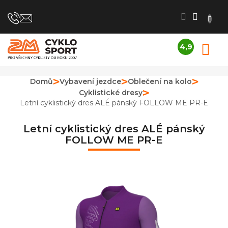
Přejít
na
obsah
4,9
N
Průměrné
K
hodnocení
obchodu
Domů
Vybavení jezdce
Oblečení na kolo
je
Cyklistické dresy
4,9
z
Letní cyklistický dres ALÉ pánský FOLLOW ME PR-E
5
hvězdiček.
Letní cyklistický dres ALÉ pánský
FOLLOW ME PR-E