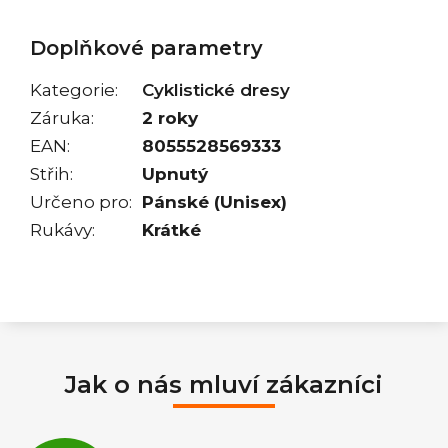
Doplňkové parametry
Kategorie
:
Cyklistické dresy
Záruka
:
2 roky
EAN
:
8055528569333
Střih
:
Upnutý
Určeno pro
:
Pánské (Unisex)
Rukávy
:
Krátké
Jak o nás mluví zákazníci
Průměrné