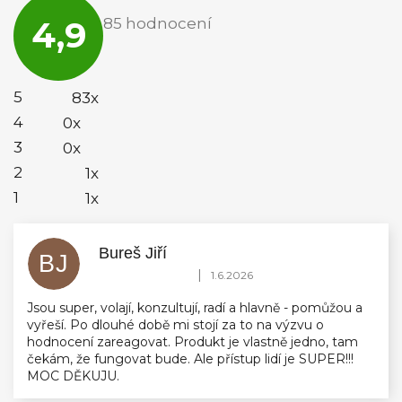
hodnocení
4,9
85 hodnocení
obchodu
je
4,9
z
5
5
83x
hvězdiček.
4
0x
3
0x
2
1x
1
1x
Bureš Jiří
BJ
Hodnocení obchodu je 5 z 5 hvězdiček.
|
1.6.2026
Jsou super, volají, konzultují, radí a hlavně - pomůžou a
vyřeší. Po dlouhé době mi stojí za to na výzvu o
hodnocení zareagovat. Produkt je vlastně jedno, tam
čekám, že fungovat bude. Ale přístup lidí je SUPER!!!
MOC DĚKUJU.