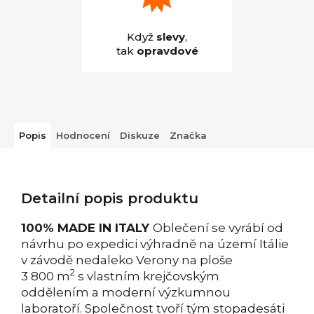
Když
slevy
,
tak
opravdové
Popis
Hodnocení
Diskuze
Značka
Detailní popis produktu
100% MADE IN ITALY
Oblečení se vyrábí od
návrhu po expedici výhradně na území Itálie
v závodě nedaleko Verony na ploše
2
3 800 m
s vlastním krejčovským
oddělením a moderní výzkumnou
laboratoří. Společnost tvoří tým stopadesáti