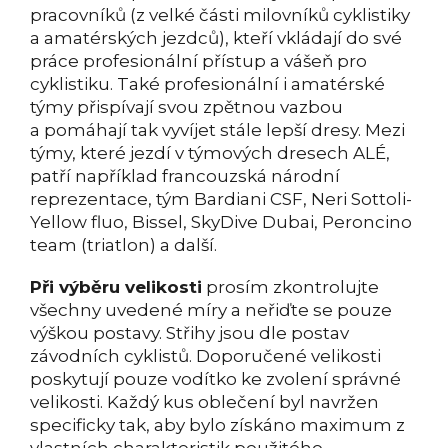
pracovníků (z velké části milovníků cyklistiky
a amatérských jezdců), kteří vkládají do své
práce profesionální přístup a vášeň pro
cyklistiku. Také profesionální i amatérské
týmy přispívají svou zpětnou vazbou
a pomáhají tak vyvíjet stále lepší dresy. Mezi
týmy, které jezdí v týmových dresech ALÉ,
patří například francouzská národní
reprezentace, tým Bardiani CSF, Neri Sottoli-
Yellow fluo, Bissel, SkyDive Dubai, Peroncino
team (triatlon) a další.
Při výběru velikosti
prosím zkontrolujte
všechny uvedené míry a neřiďte se pouze
výškou postavy. Střihy jsou dle postav
závodních cyklistů. Doporučené velikosti
poskytují pouze vodítko ke zvolení správné
velikosti. Každý kus oblečení byl navržen
specificky tak, aby bylo získáno maximum z
vlastních charakteristik použitého