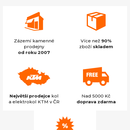
hvězdiček.
Zázemí kamenné
Více než
90%
prodejny
zboží
skladem
od roku 2007
Největší prodejce
kol
Nad 5000 Kč
a elektrokol KTM v ČR
doprava zdarma