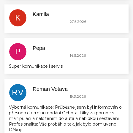
Kamila
K
Hodnocení obchodu je 5 z 5 hvězdiček.
|
27.5.2026
Pepa
P
Hodnocení obchodu je 5 z 5 hvězdiček.
|
14.5.2026
Super komunikace i servis.
Roman Votava
RV
Hodnocení obchodu je 5 z 5 hvězdiček.
|
19.3.2026
Výborná komunikace: Průběžně jsem byl informován o
přesném termínu dodání Ochota: Díky za pomoc s
manipulací a naložením do auta a nabídkou sestavení
Profesionalita: Vše proběhlo tak, jak bylo domluveno.
Děkuji