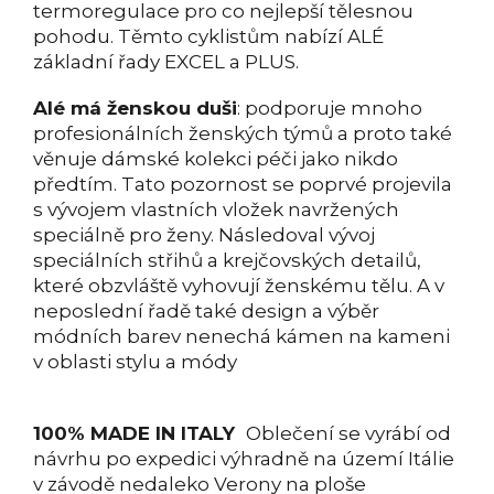
termoregulace pro co nejlepší tělesnou
pohodu. Těmto cyklistům nabízí ALÉ
základní řady EXCEL a PLUS.
Alé má ženskou duši
: podporuje mnoho
profesionálních ženských týmů a proto také
věnuje dámské kolekci péči jako nikdo
předtím. Tato pozornost se poprvé projevila
s vývojem vlastních vložek navržených
speciálně pro ženy. Následoval vývoj
speciálních střihů a krejčovských detailů,
které obzvláště vyhovují ženskému tělu. A v
neposlední řadě také design a výběr
módních barev nenechá kámen na kameni
v oblasti stylu a módy
100% MADE IN ITALY
Oblečení se vyrábí od
návrhu po expedici výhradně na území Itálie
v závodě nedaleko Verony na ploše