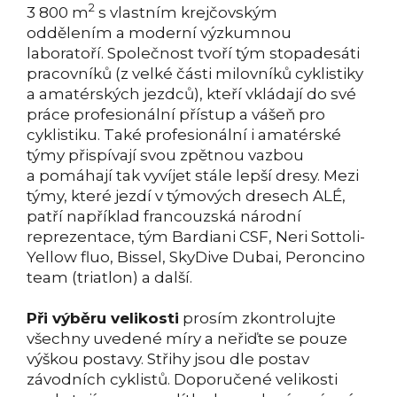
2
3 800 m
s vlastním krejčovským
oddělením a moderní výzkumnou
laboratoří. Společnost tvoří tým stopadesáti
pracovníků (z velké části milovníků cyklistiky
a amatérských jezdců), kteří vkládají do své
práce profesionální přístup a vášeň pro
cyklistiku. Také profesionální i amatérské
týmy přispívají svou zpětnou vazbou
a pomáhají tak vyvíjet stále lepší dresy. Mezi
týmy, které jezdí v týmových dresech ALÉ,
patří například francouzská národní
reprezentace, tým Bardiani CSF, Neri Sottoli-
Yellow fluo, Bissel, SkyDive Dubai, Peroncino
team (triatlon) a další.
Při výběru velikosti
prosím zkontrolujte
všechny uvedené míry a neřiďte se pouze
výškou postavy. Střihy jsou dle postav
závodních cyklistů. Doporučené velikosti