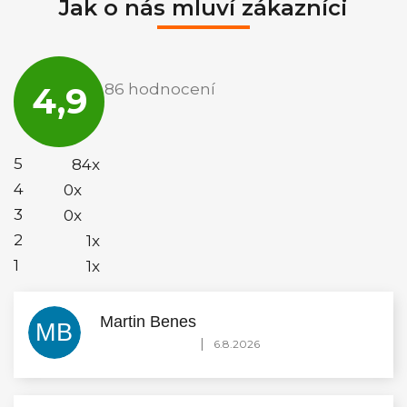
Jak o nás mluví zákazníci
Průměrné
hodnocení
4,9
86 hodnocení
obchodu
je
4,9
z
5
5
84x
hvězdiček.
4
0x
3
0x
2
1x
1
1x
Martin Benes
MB
Hodnocení obchodu je 5 z 5 hvězdiček.
|
6.8.2026