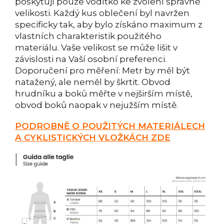
poskytují pouze vodítko ke zvolení správné
velikosti. Každý kus oblečení byl navržen
specificky tak, aby bylo získáno maximum z
vlastních charakteristik použitého
materiálu. Vaše velikost se může lišit v
závislosti na Vaší osobní preferenci.
Doporučení pro měření: Metr by měl být
natažený, ale neměl by škrtit. Obvod
hrudníku a boků měřte v nejširším místě,
obvod boků naopak v nejužším místě.
PODROBNĚ O POUŽITÝCH MATERIÁLECH
A CYKLISTICKÝCH VLOŽKÁCH ZDE