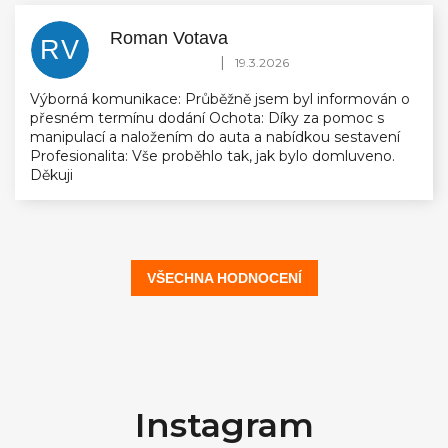
Roman Votava
RV
Hodnocení obchodu je 5 z 5 hvězdiček.
|
19.3.2026
Výborná komunikace: Průběžně jsem byl informován o
přesném termínu dodání Ochota: Díky za pomoc s
manipulací a naložením do auta a nabídkou sestavení
Profesionalita: Vše proběhlo tak, jak bylo domluveno.
Děkuji
VŠECHNA HODNOCENÍ
Z
á
Instagram
p
a