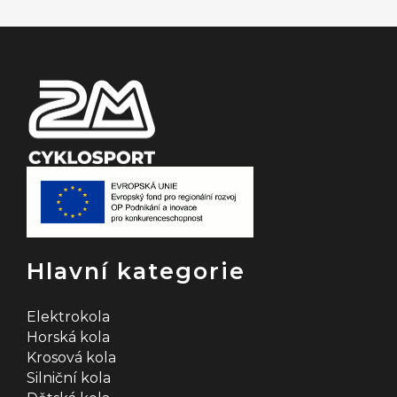
t
í
Hlavní kategorie
Elektrokola
Horská kola
Krosová kola
Silniční kola