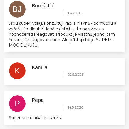
Bureš Jiří
BJ
Hodnocení obchodu je 5 z 5 hvězdiček.
|
1.6.2026
Jsou super, volají, konzultují, radí a hlavně - pomůžou a
vyřeší. Po dlouhé době mi stojí za to na výzvu o
hodnocení zareagovat. Produkt je vlastně jedno, tam
čekám, že fungovat bude. Ale přístup lidí je SUPER!!!
MOC DĚKUJU.
Kamila
K
Hodnocení obchodu je 5 z 5 hvězdiček.
|
27.5.2026
Pepa
P
Hodnocení obchodu je 5 z 5 hvězdiček.
|
14.5.2026
Super komunikace i servis.