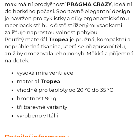
maximální prodyšností
PRAGMA CRAZY
, ideální
do horkého počasí. Sportovně elegantní design
je navržen pro cyklistky a díky ergonomickému
racer back střihu s čistě střiženými vsadkami
zajišťuje naprostou volnost pohybu.
Použitý materiál
Tropea
je pružná, kompaktní a
neprůhledná tkanina, která se přizpůsobí tělu,
aniž by omezovala jeho pohyb. Měkká a příjemná
na dotek.
vysoká míra ventilace
material
Tropea
vhodné pro teploty od 20 °C do 35 °C
hmotnost 90 g
tři barevné varianty
vyrobeno v Itálii
Detailní informace