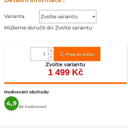
Varianta
Můžeme doručit do:
Zvolte variantu
Přidat do košíku
Zvolte variantu
1 499 Kč
Měrná
cena:
Hodnocení obchodu
Průměrné
4,9
hodnocení
86 hodnocení
obchodu
je
4,9
z