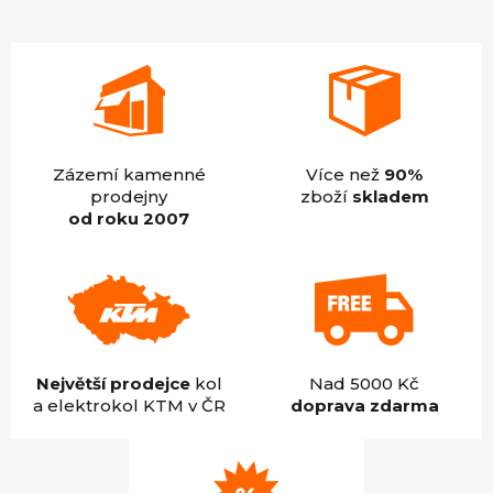
5
hvězdiček.
Zázemí kamenné
Více než
90%
prodejny
zboží
skladem
od roku 2007
Největší prodejce
kol
Nad 5000 Kč
a elektrokol KTM v ČR
doprava zdarma