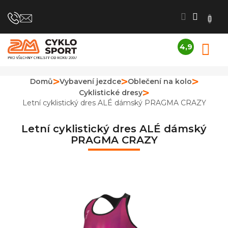
Přejít
na
obsah
4,9
N
Průměrné
K
hodnocení
obchodu
Domů
Vybavení jezdce
Oblečení na kolo
je
Cyklistické dresy
4,9
z
Letní cyklistický dres ALÉ dámský PRAGMA CRAZY
5
hvězdiček.
Letní cyklistický dres ALÉ dámský
PRAGMA CRAZY