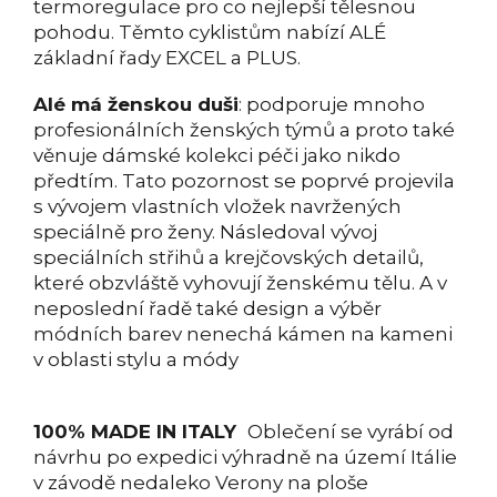
termoregulace pro co nejlepší tělesnou
pohodu. Těmto cyklistům nabízí ALÉ
základní řady EXCEL a PLUS.
Alé má ženskou duši
: podporuje mnoho
profesionálních ženských týmů a proto také
věnuje dámské kolekci péči jako nikdo
předtím. Tato pozornost se poprvé projevila
s vývojem vlastních vložek navržených
speciálně pro ženy. Následoval vývoj
speciálních střihů a krejčovských detailů,
které obzvláště vyhovují ženskému tělu. A v
neposlední řadě také design a výběr
módních barev nenechá kámen na kameni
v oblasti stylu a módy
100% MADE IN ITALY
Oblečení se vyrábí od
návrhu po expedici výhradně na území Itálie
v závodě nedaleko Verony na ploše