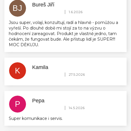
Bureš Jiří
BJ
Hodnocení obchodu je 5 z 5 hvězdiček.
|
1.6.2026
Jsou super, volají, konzultují, radí a hlavně - pomůžou a
vyřeší. Po dlouhé době mi stojí za to na výzvu o
hodnocení zareagovat. Produkt je vlastně jedno, tam
čekám, že fungovat bude. Ale přístup lidí je SUPER!!!
MOC DĚKUJU.
Kamila
K
Hodnocení obchodu je 5 z 5 hvězdiček.
|
27.5.2026
Pepa
P
Hodnocení obchodu je 5 z 5 hvězdiček.
|
14.5.2026
Super komunikace i servis.