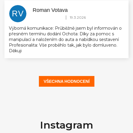
Roman Votava
RV
Hodnocení obchodu je 5 z 5 hvězdiček.
|
19.3.2026
Výborná komunikace: Průběžně jsem byl informován o
přesném termínu dodání Ochota: Díky za pomoc s
manipulací a naložením do auta a nabídkou sestavení
Profesionalita: Vše proběhlo tak, jak bylo domluveno.
Děkuji
VŠECHNA HODNOCENÍ
Z
á
Instagram
p
a