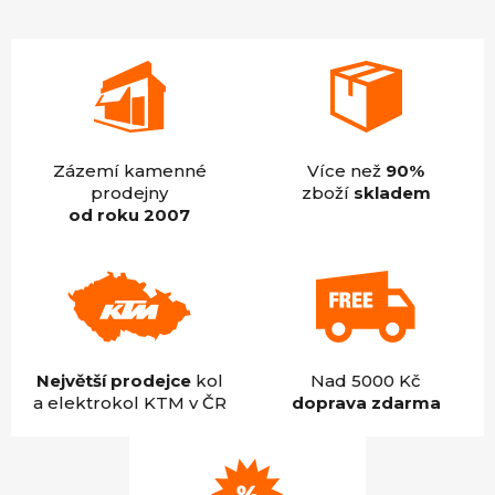
hvězdiček.
Zázemí kamenné
Více než
90%
prodejny
zboží
skladem
od roku 2007
Největší prodejce
kol
Nad 5000 Kč
a elektrokol KTM v ČR
doprava zdarma