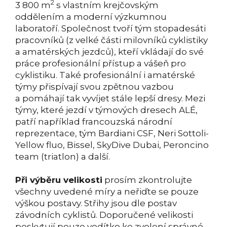
2
3 800 m
s vlastním krejčovským
oddělením a moderní výzkumnou
laboratoří. Společnost tvoří tým stopadesáti
pracovníků (z velké části milovníků cyklistiky
a amatérských jezdců), kteří vkládají do své
práce profesionální přístup a vášeň pro
cyklistiku. Také profesionální i amatérské
týmy přispívají svou zpětnou vazbou
a pomáhají tak vyvíjet stále lepší dresy. Mezi
týmy, které jezdí v týmových dresech ALÉ,
patří například francouzská národní
reprezentace, tým Bardiani CSF, Neri Sottoli-
Yellow fluo, Bissel, SkyDive Dubai, Peroncino
team (triatlon) a další.
Při výběru velikosti
prosím zkontrolujte
všechny uvedené míry a neřiďte se pouze
výškou postavy. Střihy jsou dle postav
závodních cyklistů. Doporučené velikosti
poskytují pouze vodítko ke zvolení správné