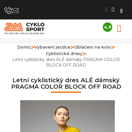
Přejít
na
obsah
4,9
N
Průměrné
K
hodnocení
obchodu
Domů
Vybavení jezdce
Oblečení na kolo
je
Cyklistické dresy
4,9
z
Letní cyklistický dres ALÉ dámský PRAGMA COLOR
5
BLOCK OFF ROAD
hvězdiček.
Letní cyklistický dres ALÉ dámský
PRAGMA COLOR BLOCK OFF ROAD