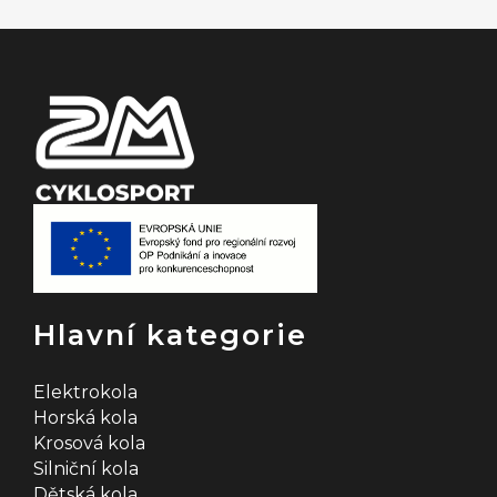
t
í
Hlavní kategorie
Elektrokola
Horská kola
Krosová kola
Silniční kola
Dětská kola