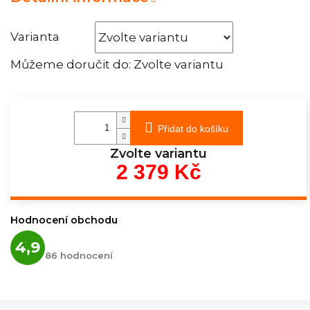
Varianta
Můžeme doručit do:
Zvolte variantu
Přidat do košíku
Zvolte variantu
2 379 Kč
Měrná
cena:
Hodnocení obchodu
Průměrné
4,9
hodnocení
86 hodnocení
obchodu
je
4,9
z
5