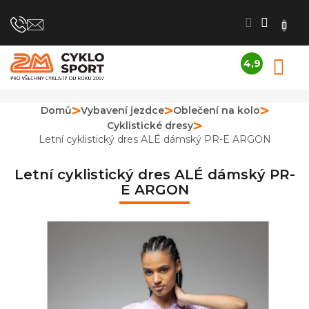
Přejít
na
obsah
4,9
N
Průměrné
K
hodnocení
obchodu
Domů
Vybavení jezdce
Oblečení na kolo
je
Cyklistické dresy
4,9
z
Letní cyklistický dres ALÉ dámský PR-E ARGON
5
hvězdiček.
Letní cyklistický dres ALÉ dámský PR-
E ARGON