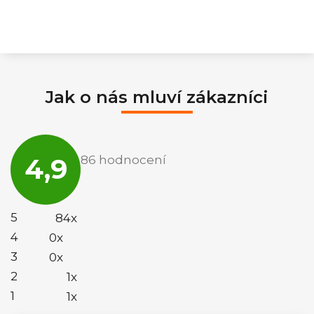
Jak o nás mluví zákazníci
Průměrné
hodnocení
4,9
86 hodnocení
obchodu
je
4,9
z
5
5
84x
hvězdiček.
4
0x
3
0x
2
1x
1
1x