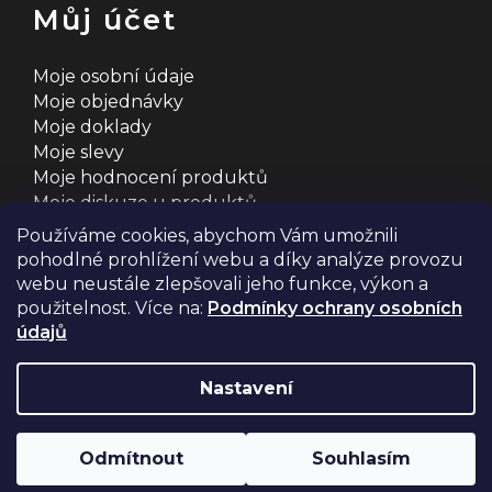
Můj účet
Moje osobní údaje
Moje objednávky
Moje doklady
Moje slevy
Moje hodnocení produktů
Moje diskuze u produktů
Používáme cookies, abychom Vám umožnili
pohodlné prohlížení webu a díky analýze provozu
webu neustále zlepšovali jeho funkce, výkon a
použitelnost. Více na:
Podmínky ochrany osobních
údajů
Na systému
Shoptet
s ❤️ vyšperkovalo
Comerto
Nastavení
Copyright 2026
2MCyklosport
. Všechna práva
Odmítnout
Souhlasím
vyhrazena.
Upravit nastavení cookies