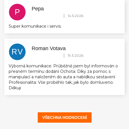
Pepa
P
Hodnocení obchodu je 5 z 5 hvězdiček.
|
14.5.2026
Super komunikace i servis.
Roman Votava
RV
Hodnocení obchodu je 5 z 5 hvězdiček.
|
19.3.2026
Výborná komunikace: Průběžně jsem byl informován o
přesném termínu dodání Ochota: Díky za pomoc s
manipulací a naložením do auta a nabídkou sestavení
Profesionalita: Vše proběhlo tak, jak bylo domluveno.
Děkuji
VŠECHNA HODNOCENÍ