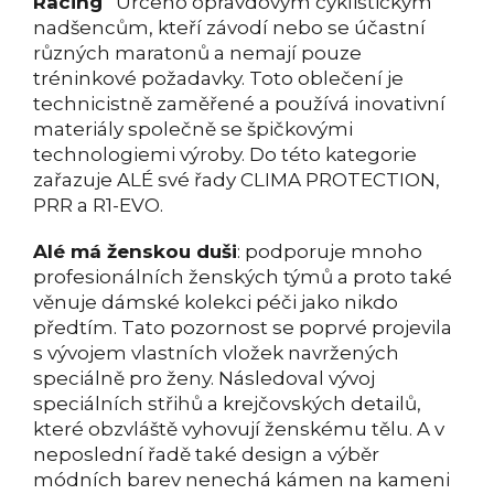
Racing
Určeno opravdovým cyklistickým
nadšencům, kteří závodí nebo se účastní
různých maratonů a nemají pouze
tréninkové požadavky. Toto oblečení je
technicistně zaměřené a používá inovativní
materiály společně se špičkovými
technologiemi výroby. Do této kategorie
zařazuje ALÉ své řady CLIMA PROTECTION,
PRR a R1-EVO.
Alé má ženskou duši
: podporuje mnoho
profesionálních ženských týmů a proto také
věnuje dámské kolekci péči jako nikdo
předtím. Tato pozornost se poprvé projevila
s vývojem vlastních vložek navržených
speciálně pro ženy. Následoval vývoj
speciálních střihů a krejčovských detailů,
které obzvláště vyhovují ženskému tělu. A v
neposlední řadě také design a výběr
módních barev nenechá kámen na kameni