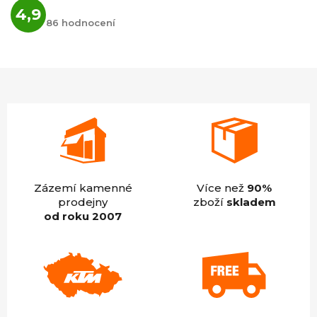
Průměrné
4,9
hodnocení
86 hodnocení
obchodu
je
4,9
z
5
hvězdiček.
Zázemí kamenné
Více než
90%
prodejny
zboží
skladem
od roku 2007