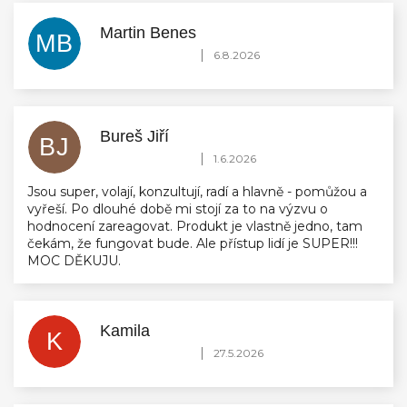
Martin Benes
MB
Hodnocení obchodu je 5 z 5 hvězdiček.
|
6.8.2026
Bureš Jiří
BJ
Hodnocení obchodu je 5 z 5 hvězdiček.
|
1.6.2026
Jsou super, volají, konzultují, radí a hlavně - pomůžou a
vyřeší. Po dlouhé době mi stojí za to na výzvu o
hodnocení zareagovat. Produkt je vlastně jedno, tam
čekám, že fungovat bude. Ale přístup lidí je SUPER!!!
MOC DĚKUJU.
Kamila
K
Hodnocení obchodu je 5 z 5 hvězdiček.
|
27.5.2026