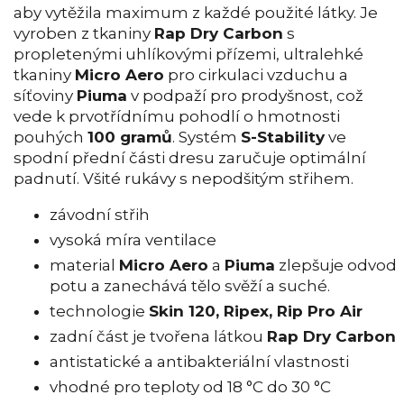
aby vytěžila maximum z každé použité látky. Je
vyroben z tkaniny
Rap Dry Carbon
s
propletenými uhlíkovými přízemi, ultralehké
tkaniny
Micro Aero
pro cirkulaci vzduchu a
síťoviny
Piuma
v podpaží pro prodyšnost, což
vede k prvotřídnímu pohodlí o hmotnosti
pouhých
100 gramů
. Systém
S-Stability
ve
spodní přední části dresu zaručuje optimální
padnutí. Všité rukávy s nepodšitým střihem.
závodní střih
vysoká míra ventilace
material
Micro Aero
a
Piuma
zlepšuje odvod
potu a zanechává tělo svěží a suché.
technologie
Skin 120, Ripex, Rip Pro Air
zadní část je tvořena látkou
Rap Dry Carbon
antistatické a antibakteriální vlastnosti
vhodné pro teploty od 18 °C do 30 °C