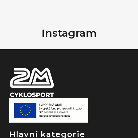
Z
á
Instagram
p
a
t
í
Hlavní kategorie