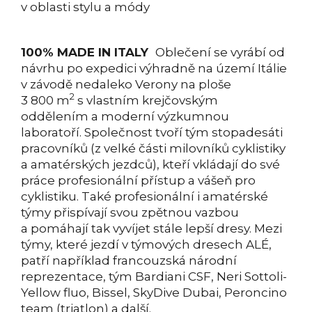
v oblasti stylu a módy
100% MADE IN ITALY
Oblečení se vyrábí od
návrhu po expedici výhradně na území Itálie
v závodě nedaleko Verony na ploše
2
3 800 m
s vlastním krejčovským
oddělením a moderní výzkumnou
laboratoří. Společnost tvoří tým stopadesáti
pracovníků (z velké části milovníků cyklistiky
a amatérských jezdců), kteří vkládají do své
práce profesionální přístup a vášeň pro
cyklistiku. Také profesionální i amatérské
týmy přispívají svou zpětnou vazbou
a pomáhají tak vyvíjet stále lepší dresy. Mezi
týmy, které jezdí v týmových dresech ALÉ,
patří například francouzská národní
reprezentace, tým Bardiani CSF, Neri Sottoli-
Yellow fluo, Bissel, SkyDive Dubai, Peroncino
team (triatlon) a další.