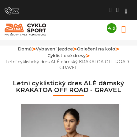
Přejít
na
obsah
4,9
N
Průměrné
K
hodnocení
obchodu
Domů
Vybavení jezdce
Oblečení na kolo
je
Cyklistické dresy
4,9
z
Letní cyklistický dres ALÉ dámský KRAKATOA OFF ROAD -
5
GRAVEL
hvězdiček.
Letní cyklistický dres ALÉ dámský
KRAKATOA OFF ROAD - GRAVEL