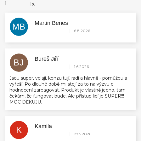
1
1x
Martin Benes
MB
Hodnocení obchodu je 5 z 5 hvězdiček.
|
6.8.2026
Bureš Jiří
BJ
Hodnocení obchodu je 5 z 5 hvězdiček.
|
1.6.2026
Jsou super, volají, konzultují, radí a hlavně - pomůžou a
vyřeší. Po dlouhé době mi stojí za to na výzvu o
hodnocení zareagovat. Produkt je vlastně jedno, tam
čekám, že fungovat bude. Ale přístup lidí je SUPER!!!
MOC DĚKUJU.
Kamila
K
Hodnocení obchodu je 5 z 5 hvězdiček.
|
27.5.2026