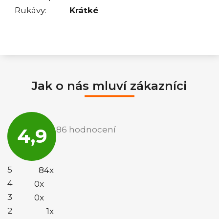
Rukávy
:
Krátké
Jak o nás mluví zákazníci
Průměrné
hodnocení
4,9
86 hodnocení
obchodu
je
4,9
z
5
5
84x
hvězdiček.
4
0x
3
0x
2
1x