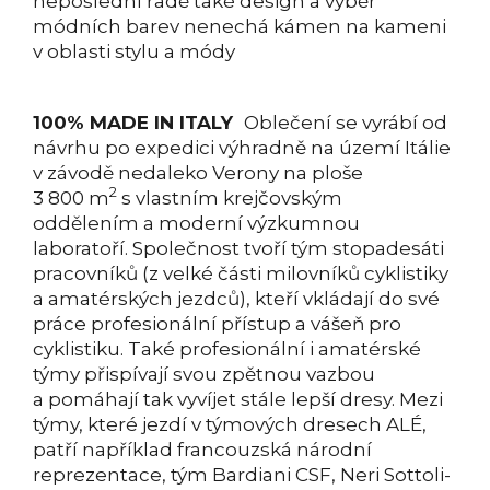
neposlední řadě také design a výběr
módních barev nenechá kámen na kameni
v oblasti stylu a módy
100% MADE IN ITALY
Oblečení se vyrábí od
návrhu po expedici výhradně na území Itálie
v závodě nedaleko Verony na ploše
2
3 800 m
s vlastním krejčovským
oddělením a moderní výzkumnou
laboratoří. Společnost tvoří tým stopadesáti
pracovníků (z velké části milovníků cyklistiky
a amatérských jezdců), kteří vkládají do své
práce profesionální přístup a vášeň pro
cyklistiku. Také profesionální i amatérské
týmy přispívají svou zpětnou vazbou
a pomáhají tak vyvíjet stále lepší dresy. Mezi
týmy, které jezdí v týmových dresech ALÉ,
patří například francouzská národní
reprezentace, tým Bardiani CSF, Neri Sottoli-