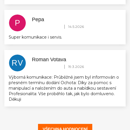
Pepa
P
Hodnocení obchodu je 5 z 5 hvězdiček.
|
14.5.2026
Super komunikace i servis.
Roman Votava
RV
Hodnocení obchodu je 5 z 5 hvězdiček.
|
19.3.2026
Výborná komunikace: Průběžně jsem byl informován o
přesném termínu dodání Ochota: Díky za pomoc s
manipulací a naložením do auta a nabídkou sestavení
Profesionalita: Vše proběhlo tak, jak bylo domluveno.
Děkuji
VŠECHNA HODNOCENÍ