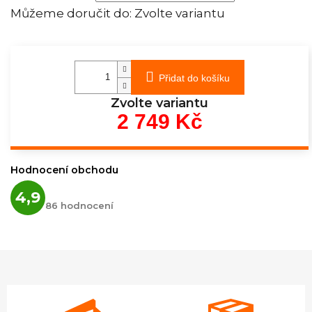
Můžeme doručit do:
Zvolte variantu
Přidat do košíku
Zvolte variantu
2 749 Kč
Měrná
cena:
Hodnocení obchodu
Průměrné
4,9
hodnocení
86 hodnocení
obchodu
je
4,9
z
5
hvězdiček.