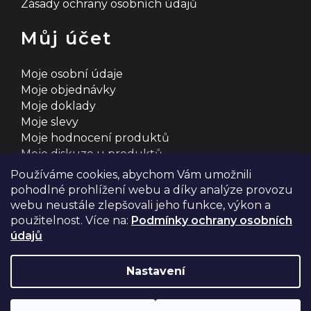
Zásady ochrany osobních údajů
Můj účet
Moje osobní údaje
Moje objednávky
Moje doklady
Moje slevy
Moje hodnocení produktů
Moje diskuze u produktů
Používáme cookies, abychom Vám umožnili
pohodlné prohlížení webu a díky analýze provozu
webu neustále zlepšovali jeho funkce, výkon a
použitelnost. Více na:
Podmínky ochrany osobních
údajů
Na systému
Shoptet
s ❤️ vyšperkovalo
Comerto
Nastavení
Copyright 2026
2MCyklosport
. Všechna práva